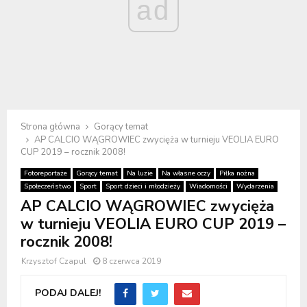
ad
Strona główna
Gorący temat
AP CALCIO WĄGROWIEC zwycięża w turnieju VEOLIA EURO
CUP 2019 – rocznik 2008!
Fotoreportaże
Gorący temat
Na luzie
Na własne oczy
Piłka nożna
Społeczeństwo
Sport
Sport dzieci i młodzieży
Wiadomości
Wydarzenia
AP CALCIO WĄGROWIEC zwycięża
w turnieju VEOLIA EURO CUP 2019 –
rocznik 2008!
Krzysztof Czapul
8 czerwca 2019
PODAJ DALEJ!