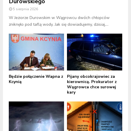
Durowskiego
5 sierpnia 2026
W Jeziorze Durowskim w Wągrowcu dwóch chłopców
zniknęło pod taflą wody. Jak się dowiadujemy, dzisiaj,...
Będzie połączenie Wapna z
Pijany obcokrajowiec za
Kcynią
kierownicą. Prokurator z
Wągrowca chce surowej
kary