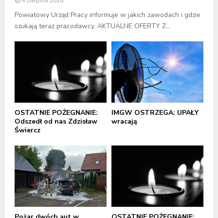
4 sierpnia 2026
Powiatowy Urząd Pracy informuje w jakich zawodach i gdzie
szukają teraz pracodawcy. AKTUALNE OFERTY Z...
OSTATNIE POŻEGNANIE:
IMGW OSTRZEGA: UPAŁY
Odszedł od nas Zdzisław
wracają
Świercz
Pożar dwóch aut w
OSTATNIE POŻEGNANIE: