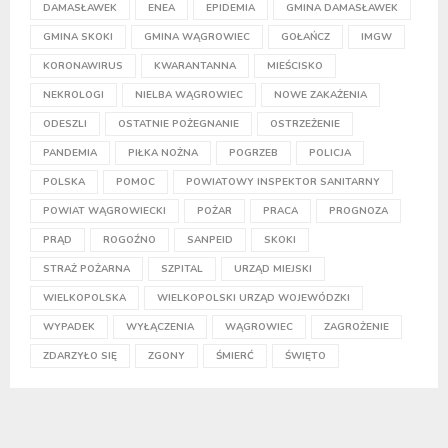
DAMASŁAWEK
ENEA
EPIDEMIA
GMINA DAMASŁAWEK
GMINA SKOKI
GMINA WĄGROWIEC
GOŁAŃCZ
IMGW
KORONAWIRUS
KWARANTANNA
MIEŚCISKO
NEKROLOGI
NIELBA WĄGROWIEC
NOWE ZAKAŻENIA
ODESZLI
OSTATNIE POŻEGNANIE
OSTRZEŻENIE
PANDEMIA
PIŁKA NOŻNA
POGRZEB
POLICJA
POLSKA
POMOC
POWIATOWY INSPEKTOR SANITARNY
POWIAT WĄGROWIECKI
POŻAR
PRACA
PROGNOZA
PRĄD
ROGOŹNO
SANPEID
SKOKI
STRAŻ POŻARNA
SZPITAL
URZĄD MIEJSKI
WIELKOPOLSKA
WIELKOPOLSKI URZĄD WOJEWÓDZKI
WYPADEK
WYŁĄCZENIA
WĄGROWIEC
ZAGROŻENIE
ZDARZYŁO SIĘ
ZGONY
ŚMIERĆ
ŚWIĘTO