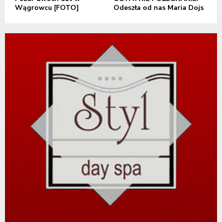
Wągrowcu [FOTO]
Odeszła od nas Maria Dojs