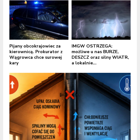
Pijany obcokrajowiec za
IMGW OSTRZEGA:
kierownicą. Prokurator z
możliwe u nas BURZE,
Wągrowca chce surowej
DESZCZ oraz silny WIATR,
kary
a lokalnie...