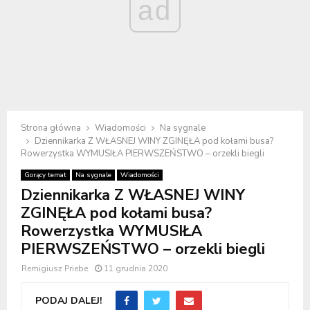
ad
Strona główna
Wiadomości
Na sygnale
Dziennikarka Z WŁASNEJ WINY ZGINĘŁA pod kołami busa?
Rowerzystka WYMUSIŁA PIERWSZEŃSTWO – orzekli biegli
Gorący temat
Na sygnale
Wiadomości
Dziennikarka Z WŁASNEJ WINY
ZGINĘŁA pod kołami busa?
Rowerzystka WYMUSIŁA
PIERWSZEŃSTWO – orzekli biegli
Remigiusz Priebe
11 grudnia 2020
PODAJ DALEJ!