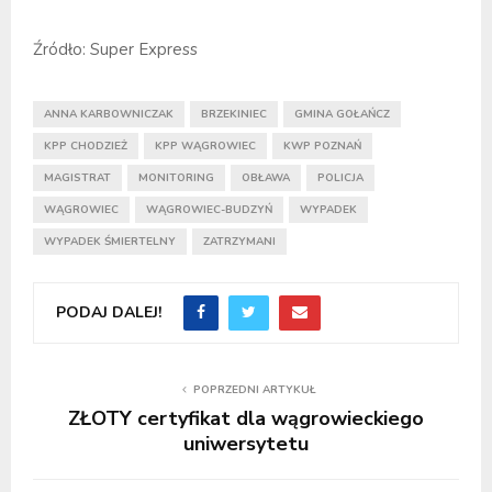
Źródło: Super Express
ANNA KARBOWNICZAK
BRZEKINIEC
GMINA GOŁAŃCZ
KPP CHODZIEŻ
KPP WĄGROWIEC
KWP POZNAŃ
MAGISTRAT
MONITORING
OBŁAWA
POLICJA
WĄGROWIEC
WĄGROWIEC-BUDZYŃ
WYPADEK
WYPADEK ŚMIERTELNY
ZATRZYMANI
PODAJ DALEJ!
POPRZEDNI ARTYKUŁ
ZŁOTY certyfikat dla wągrowieckiego
uniwersytetu