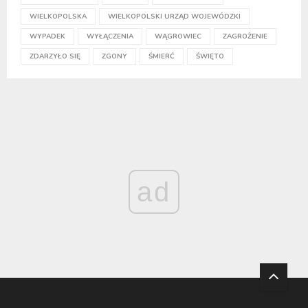
WIELKOPOLSKA
WIELKOPOLSKI URZĄD WOJEWÓDZKI
WYPADEK
WYŁĄCZENIA
WĄGROWIEC
ZAGROŻENIE
ZDARZYŁO SIĘ
ZGONY
ŚMIERĆ
ŚWIĘTO
ad