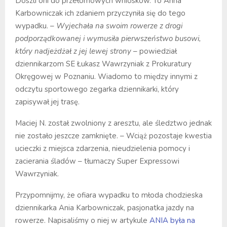
Doszli oni do przełomowych wniosków. To Anna
Karbowniczak ich zdaniem przyczyniła się do tego
wypadku. –
Wyjechała na swoim rowerze z drogi
podporządkowanej i wymusiła pierwszeństwo busowi,
który nadjeżdżał z jej lewej strony
– powiedział
dziennikarzom SE Łukasz Wawrzyniak z Prokuratury
Okręgowej w Poznaniu. Wiadomo to między innymi z
odczytu sportowego zegarka dziennikarki, który
zapisywał jej trasę.
Maciej N. został zwolniony z aresztu, ale śledztwo jednak
nie zostało jeszcze zamknięte. – Wciąż pozostaje kwestia
ucieczki z miejsca zdarzenia, nieudzielenia pomocy i
zacierania śladów – tłumaczy Super Expressowi
Wawrzyniak.
Przypomnijmy, że ofiara wypadku to młoda chodzieska
dziennikarka Ania Karbowniczak, pasjonatka jazdy na
rowerze. Napisaliśmy o niej w artykule
ANIA była na