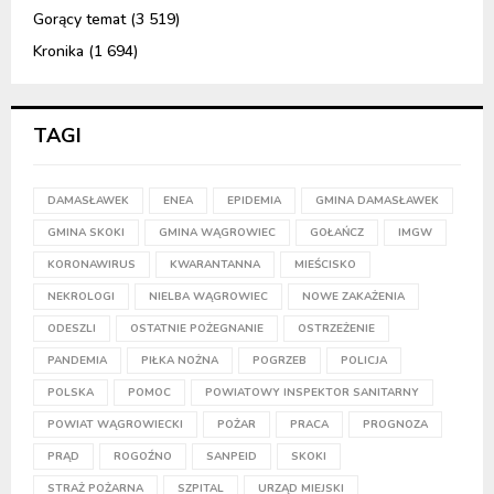
Gorący temat
(3 519)
Kronika
(1 694)
TAGI
DAMASŁAWEK
ENEA
EPIDEMIA
GMINA DAMASŁAWEK
GMINA SKOKI
GMINA WĄGROWIEC
GOŁAŃCZ
IMGW
KORONAWIRUS
KWARANTANNA
MIEŚCISKO
NEKROLOGI
NIELBA WĄGROWIEC
NOWE ZAKAŻENIA
ODESZLI
OSTATNIE POŻEGNANIE
OSTRZEŻENIE
PANDEMIA
PIŁKA NOŻNA
POGRZEB
POLICJA
POLSKA
POMOC
POWIATOWY INSPEKTOR SANITARNY
POWIAT WĄGROWIECKI
POŻAR
PRACA
PROGNOZA
PRĄD
ROGOŹNO
SANPEID
SKOKI
STRAŻ POŻARNA
SZPITAL
URZĄD MIEJSKI