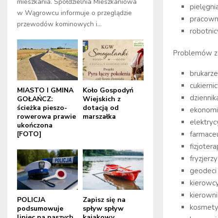
mieszkania. Spółdzielnia Mieszkaniowa
pielęgni
w Wągrowcu informuje o przeglądzie
pracowni
przewodów kominowych i...
robotni
Problemów ze 
brukarze
cukierni
MIASTO I GMINA
Koło Gospodyń
dziennik
GOŁAŃCZ:
Wiejskich z
ścieżka pieszo-
dotacją od
ekonomi
rowerowa prawie
marszałka
elektryc
ukończona
[FOTO]
farmace
fizjoter
fryzjerzy
geodeci 
kierowc
kierowni
POLICJA
Zapisz się na
kosmety
podsumowuje
spływ spływ
lipiec na naszych
kajakowy