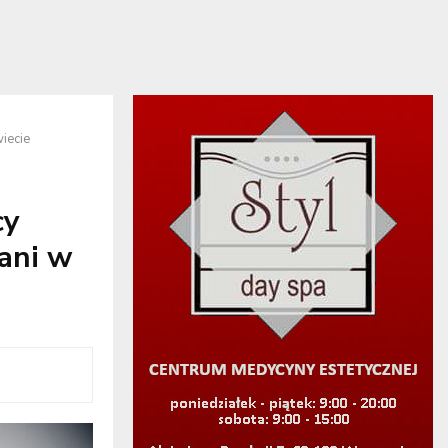
iecie
cy
ani w