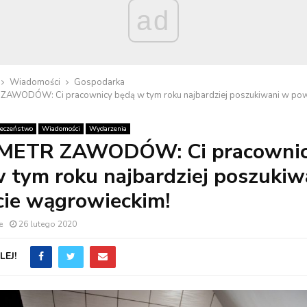
ad
Wiadomości
Gospodarka
AWODÓW: Ci pracownicy będą w tym roku najbardziej poszukiwani w pow
łeczeństwo
Wiadomości
Wydarzenia
ETR ZAWODÓW: Ci pracowni
 tym roku najbardziej poszukiw
ie wągrowieckim!
e
26 lutego 2020
EJ!