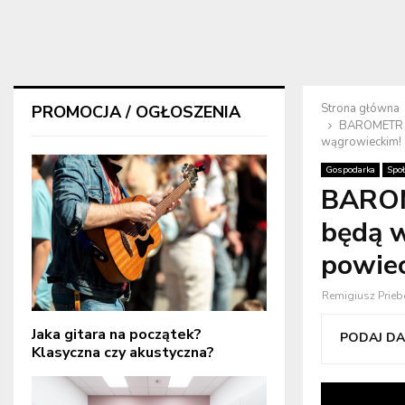
Strona główna
PROMOCJA / OGŁOSZENIA
BAROMETR Z
wągrowieckim!
Gospodarka
Spo
BAROM
będą w
powiec
Remigiusz Prieb
Jaka gitara na początek?
PODAJ DAL
Klasyczna czy akustyczna?