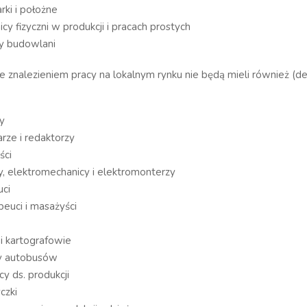
arki i położne
cy fizyczni w produkcji i pracach prostych
cy budowlani
znalezieniem pracy na lokalnym rynku nie będą mieli również (def
cy
arze i redaktorzy
ści
y, elektromechanicy i elektromonterzy
uci
apeuci i masażyści
i kartografowie
y autobusów
cy ds. produkcji
czki