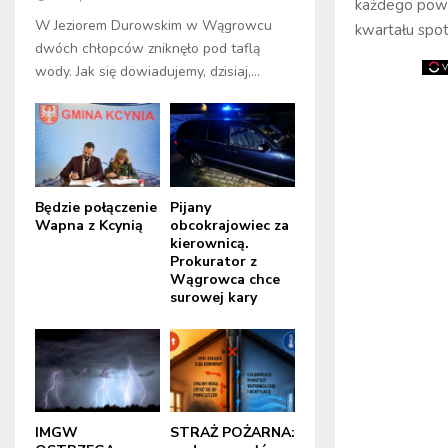
każdego powia
W Jeziorem Durowskim w Wągrowcu
kwartału spot
dwóch chłopców zniknęło pod taflą
wody. Jak się dowiadujemy, dzisiaj,...
Będzie połączenie
Pijany
Wapna z Kcynią
obcokrajowiec za
kierownicą.
Prokurator z
Wągrowca chce
surowej kary
IMGW
STRAŻ POŻARNA: