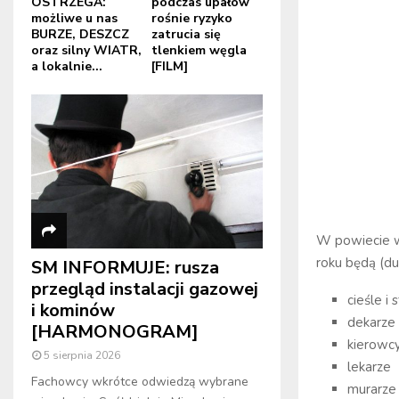
OSTRZEGA:
podczas upałów
możliwe u nas
rośnie ryzyko
BURZE, DESZCZ
zatrucia się
oraz silny WIATR,
tlenkiem węgla
a lokalnie...
[FILM]
W powiecie w
roku będą (du
SM INFORMUJE: rusza
przegląd instalacji gazowej
cieśle i
i kominów
dekarze 
[HARMONOGRAM]
kierowc
5 sierpnia 2026
lekarze
Fachowcy wkrótce odwiedzą wybrane
murarze 