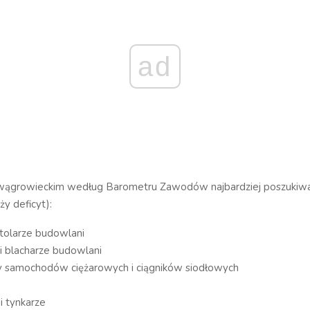
ad
ągrowieckim według Barometru Zawodów najbardziej poszukiw
ży deficyt):
 stolarze budowlani
i blacharze budowlani
y samochodów ciężarowych i ciągników siodłowych
i tynkarze