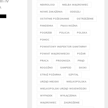
I i IV
NEKROLOGI
NIELBA WĄGROWIEC
h.
NOWE ZAKAŻENIA
ODESZLI
OSTATNIE POŻEGNANIE
OSTRZEŻENIE
PANDEMIA
PIŁKA NOŻNA
POGRZEB
POLICJA
POLSKA
POMOC
POWIATOWY INSPEKTOR SANITARNY
POWIAT WĄGROWIECKI
POŻAR
PRACA
PROGNOZA
PRĄD
ROGOŹNO
SANPEID
SKOKI
STRAŻ POŻARNA
SZPITAL
URZĄD MIEJSKI
WIELKOPOLSKA
WIELKOPOLSKI URZĄD WOJEWÓDZKI
WYPADEK
WYŁĄCZENIA
WĄGROWIEC
ZAGROŻENIE