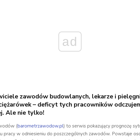
ad
iciele zawodów budowlanych, lekarze i pielęgni
ciężarówek – deficyt tych pracowników odczuje
j. Ale nie tylko!
wodów (
barometrzawodow.pl
) to serwis pokazujący prognozę sytu
ku pracy w odniesieniu do poszczególnych zawodów. Powstaje os