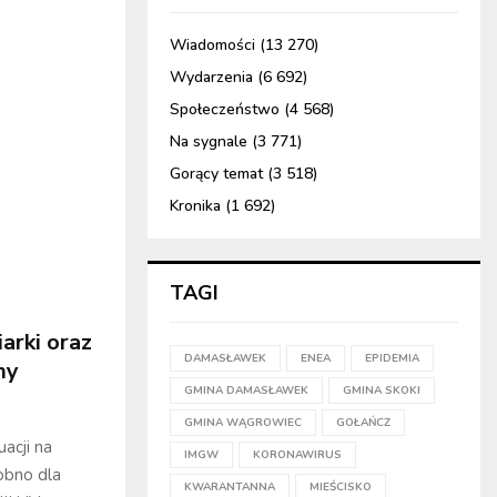
Wiadomości
(13 270)
Wydarzenia
(6 692)
Społeczeństwo
(4 568)
Na sygnale
(3 771)
Gorący temat
(3 518)
Kronika
(1 692)
TAGI
arki oraz
DAMASŁAWEK
ENEA
EPIDEMIA
my
GMINA DAMASŁAWEK
GMINA SKOKI
GMINA WĄGROWIEC
GOŁAŃCZ
acji na
IMGW
KORONAWIRUS
obno dla
KWARANTANNA
MIEŚCISKO