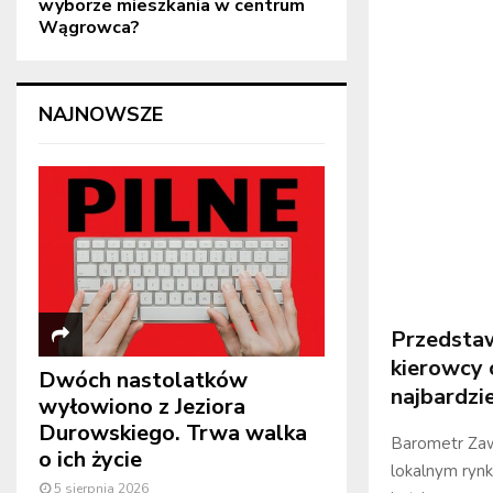
wyborze mieszkania w centrum
Wągrowca?
NAJNOWSZE
Przedstaw
kierowcy 
Dwóch nastolatków
najbardzie
wyłowiono z Jeziora
Durowskiego. Trwa walka
Barometr Za
o ich życie
lokalnym ryn
5 sierpnia 2026