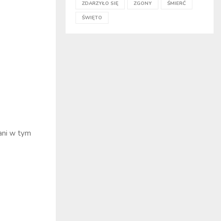
ZDARZYŁO SIĘ
ZGONY
ŚMIERĆ
ŚWIĘTO
ani w tym