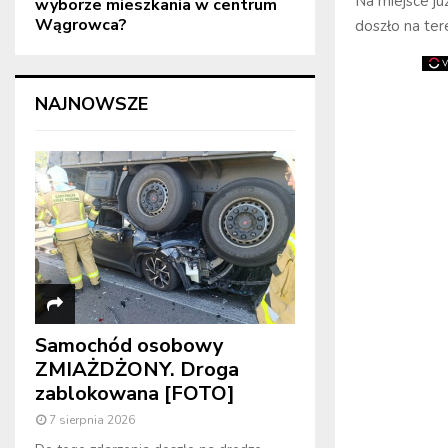
Na miejsce ju
wyborze mieszkania w centrum
Wągrowca?
doszło na te
NAJNOWSZE
Samochód osobowy
ZMIAŻDŻONY. Droga
zablokowana [FOTO]
7 sierpnia 2026