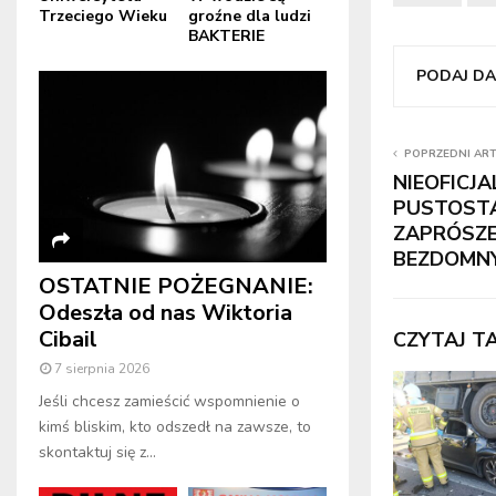
Trzeciego Wieku
groźne dla ludzi
BAKTERIE
PODAJ DAL
POPRZEDNI AR
NIEOFICJ
PUSTOST
ZAPRÓSZE
BEZDOMN
OSTATNIE POŻEGNANIE:
Odeszła od nas Wiktoria
Cibail
CZYTAJ T
7 sierpnia 2026
Jeśli chcesz zamieścić wspomnienie o
kimś bliskim, kto odszedł na zawsze, to
skontaktuj się z...