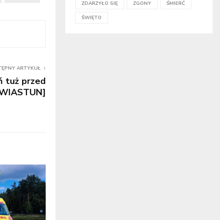
ZDARZYŁO SIĘ
ZGONY
ŚMIERĆ
ŚWIĘTO
TĘPNY ARTYKUŁ
ń tuż przed
[ZWIASTUN]