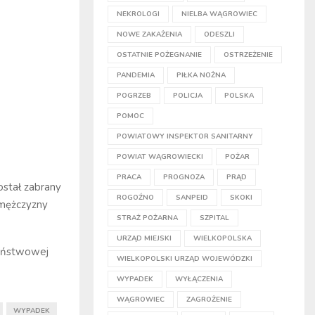
NEKROLOGI
NIELBA WĄGROWIEC
NOWE ZAKAŻENIA
ODESZLI
OSTATNIE POŻEGNANIE
OSTRZEŻENIE
PANDEMIA
PIŁKA NOŻNA
POGRZEB
POLICJA
POLSKA
POMOC
POWIATOWY INSPEKTOR SANITARNY
POWIAT WĄGROWIECKI
POŻAR
PRACA
PROGNOZA
PRĄD
ostał zabrany
ROGOŹNO
SANPEID
SKOKI
 mężczyzny
STRAŻ POŻARNA
SZPITAL
URZĄD MIEJSKI
WIELKOPOLSKA
Państwowej
WIELKOPOLSKI URZĄD WOJEWÓDZKI
WYPADEK
WYŁĄCZENIA
WĄGROWIEC
ZAGROŻENIE
WYPADEK