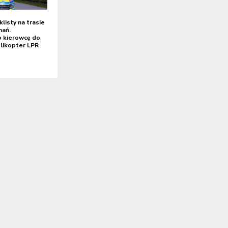
isty na trasie
nań.
 kierowcę do
elikopter LPR