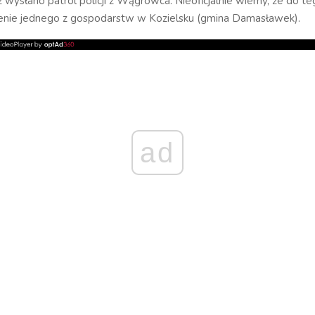
ż wysłano patrol policji z Wągrowca. Nieoficjalnie wiemy, że do 
renie jednego z gospodarstw w Kozielsku (gmina Damasławek).
ad