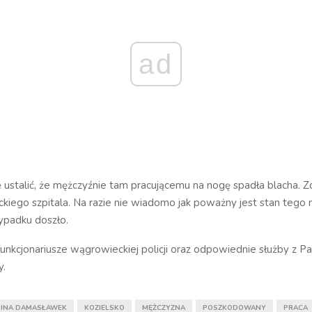
ad
 ustalić, że mężczyźnie tam pracującemu na nogę spadła blacha. Z
kiego szpitala. Na razie nie wiadomo jak poważny jest stan tego
ypadku doszło.
 funkcjonariusze wągrowieckiej policji oraz odpowiednie służby z 
cy.
INA DAMASŁAWEK
KOZIELSKO
MĘŻCZYZNA
POSZKODOWANY
PRACA