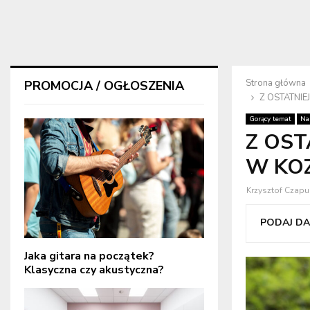
Strona główna
PROMOCJA / OGŁOSZENIA
Z OSTATNIE
Gorący temat
Na
Z OST
W KOZ
Krzysztof Czapu
PODAJ DAL
Jaka gitara na początek?
Klasyczna czy akustyczna?