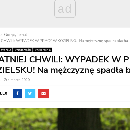
ad
Gorący temat
J CHWILI: WYPADEK W PRACY W KOZIELSKU! Na mężczyznę spadła blacha
 sygnale
Wiadomości
Wydarzenia
ATNIEJ CHWILI: WYPADEK W 
IELSKU! Na mężczyznę spadła b
l
4 marca 2020
EJ!