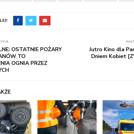
EJ!
TYKUŁ
NAS
ALNE: OSTATNIE POŻARY
Jutro Kino dla Pa
ANÓW TO
Dniem Kobiet 
NIA OGNIA PRZEZ
YCH
AKŻE