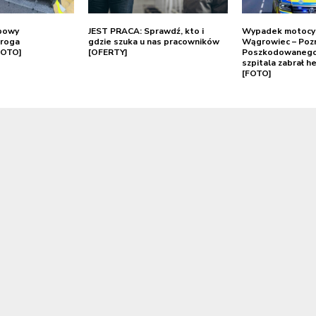
bowy
JEST PRACA: Sprawdź, kto i
Wypadek motocykl
roga
gdzie szuka u nas pracowników
Wągrowiec – Poz
FOTO]
[OFERTY]
Poszkodowanego
szpitala zabrał h
[FOTO]