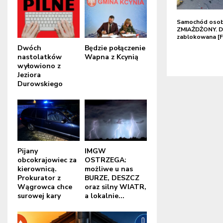
Samochód oso
ZMIAŻDŻONY. D
zablokowana [
Dwóch
Będzie połączenie
nastolatków
Wapna z Kcynią
wyłowiono z
Jeziora
Durowskiego
Pijany
IMGW
obcokrajowiec za
OSTRZEGA:
kierownicą.
możliwe u nas
Prokurator z
BURZE, DESZCZ
Wągrowca chce
oraz silny WIATR,
surowej kary
a lokalnie...