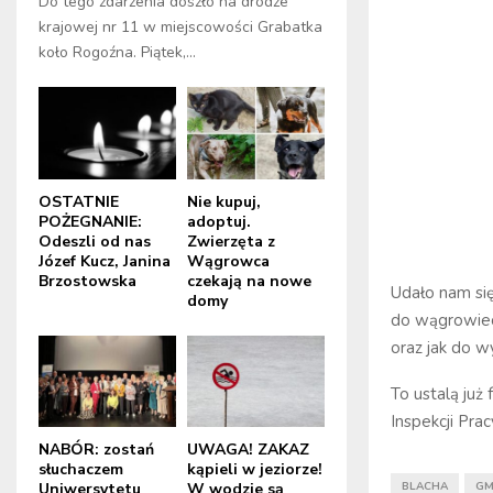
Do tego zdarzenia doszło na drodze
krajowej nr 11 w miejscowości Grabatka
koło Rogoźna. Piątek,...
OSTATNIE
Nie kupuj,
POŻEGNANIE:
adoptuj.
Odeszli od nas
Zwierzęta z
Józef Kucz, Janina
Wągrowca
Brzostowska
czekają na nowe
Udało nam się
domy
do wągrowiec
oraz jak do w
To ustalą już
Inspekcji Pra
NABÓR: zostań
UWAGA! ZAKAZ
słuchaczem
kąpieli w jeziorze!
Uniwersytetu
W wodzie są
BLACHA
GM