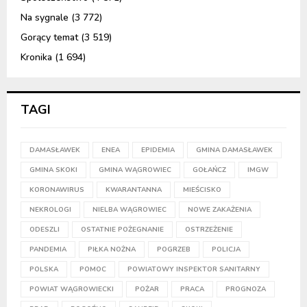
Na sygnale
(3 772)
Gorący temat
(3 519)
Kronika
(1 694)
TAGI
DAMASŁAWEK
ENEA
EPIDEMIA
GMINA DAMASŁAWEK
GMINA SKOKI
GMINA WĄGROWIEC
GOŁAŃCZ
IMGW
KORONAWIRUS
KWARANTANNA
MIEŚCISKO
NEKROLOGI
NIELBA WĄGROWIEC
NOWE ZAKAŻENIA
ODESZLI
OSTATNIE POŻEGNANIE
OSTRZEŻENIE
PANDEMIA
PIŁKA NOŻNA
POGRZEB
POLICJA
POLSKA
POMOC
POWIATOWY INSPEKTOR SANITARNY
POWIAT WĄGROWIECKI
POŻAR
PRACA
PROGNOZA