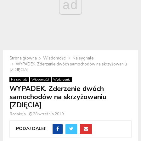
ad
Strona główna
Wiadomości
Na sygnale
WYPADEK. Zderzenie dwóch samochodów na skrzyżowaniu
[ZDJĘCIA]
Na sygnale
Wiadomości
Wydarzenia
WYPADEK. Zderzenie dwóch
samochodów na skrzyżowaniu
[ZDJĘCIA]
Redakcja
28 września 2019
PODAJ DALEJ!