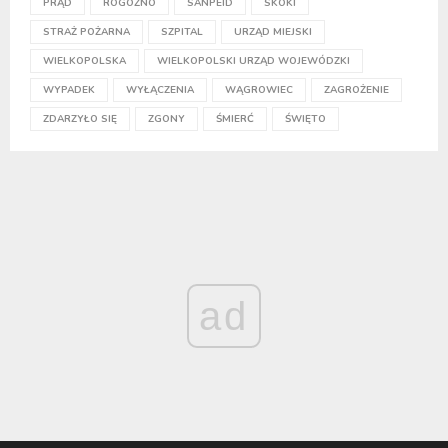
PRĄD
ROGOŹNO
SANPEID
SKOKI
STRAŻ POŻARNA
SZPITAL
URZĄD MIEJSKI
WIELKOPOLSKA
WIELKOPOLSKI URZĄD WOJEWÓDZKI
WYPADEK
WYŁĄCZENIA
WĄGROWIEC
ZAGROŻENIE
ZDARZYŁO SIĘ
ZGONY
ŚMIERĆ
ŚWIĘTO
ad