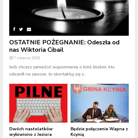
OSTATNIE POŻEGNANIE: Odeszła od
nas Wiktoria Cibail
7 sierpnia 2026
Jeśli chcesz zamieścić wspomnienie o kimś bliskim, kto
odszedł na zawsze, to skontaktuj się z...
Dwóch nastolatków
Będzie połączenie Wapna z
wyłowiono z Jeziora
Kcynią