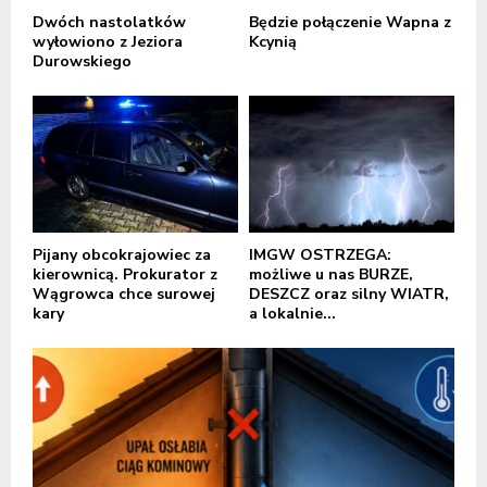
Dwóch nastolatków
Będzie połączenie Wapna z
wyłowiono z Jeziora
Kcynią
Durowskiego
Pijany obcokrajowiec za
IMGW OSTRZEGA:
kierownicą. Prokurator z
możliwe u nas BURZE,
Wągrowca chce surowej
DESZCZ oraz silny WIATR,
kary
a lokalnie...