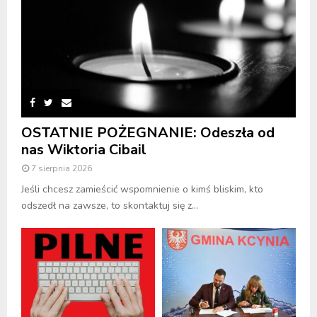
OSTATNIE POŻEGNANIE: Odeszła od
nas Wiktoria Cibail
7 sierpnia 2026
Jeśli chcesz zamieścić wspomnienie o kimś bliskim, kto
odszedł na zawsze, to skontaktuj się z...