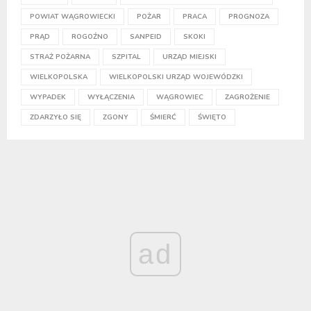
POWIAT WĄGROWIECKI
POŻAR
PRACA
PROGNOZA
PRĄD
ROGOŹNO
SANPEID
SKOKI
STRAŻ POŻARNA
SZPITAL
URZĄD MIEJSKI
WIELKOPOLSKA
WIELKOPOLSKI URZĄD WOJEWÓDZKI
WYPADEK
WYŁĄCZENIA
WĄGROWIEC
ZAGROŻENIE
ZDARZYŁO SIĘ
ZGONY
ŚMIERĆ
ŚWIĘTO
ad