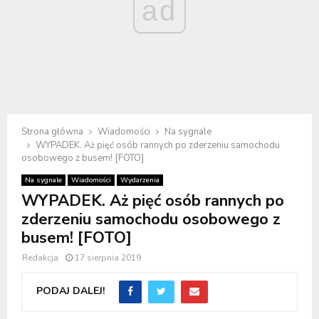
ad
Strona główna
Wiadomości
Na sygnale
WYPADEK. Aż pięć osób rannych po zderzeniu samochodu
osobowego z busem! [FOTO]
Na sygnale
Wiadomości
Wydarzenia
WYPADEK. Aż pięć osób rannych po
zderzeniu samochodu osobowego z
busem! [FOTO]
Redakcja
17 sierpnia 2019
PODAJ DALEJ!