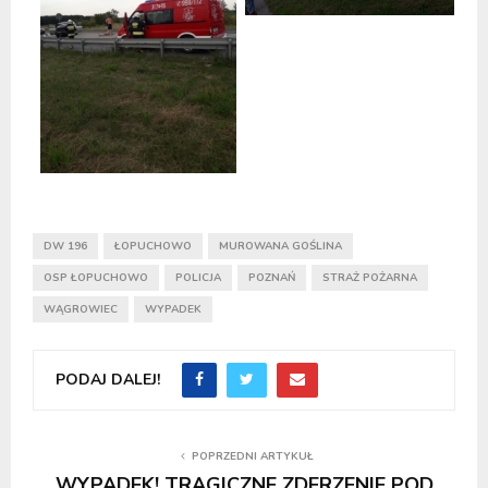
DW 196
ŁOPUCHOWO
MUROWANA GOŚLINA
OSP ŁOPUCHOWO
POLICJA
POZNAŃ
STRAŻ POŻARNA
WĄGROWIEC
WYPADEK
PODAJ DALEJ!
POPRZEDNI ARTYKUŁ
WYPADEK! TRAGICZNE ZDERZENIE POD