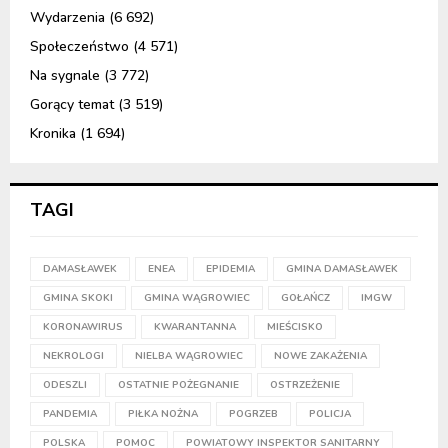
Wydarzenia
(6 692)
Społeczeństwo
(4 571)
Na sygnale
(3 772)
Gorący temat
(3 519)
Kronika
(1 694)
TAGI
DAMASŁAWEK
ENEA
EPIDEMIA
GMINA DAMASŁAWEK
GMINA SKOKI
GMINA WĄGROWIEC
GOŁAŃCZ
IMGW
KORONAWIRUS
KWARANTANNA
MIEŚCISKO
NEKROLOGI
NIELBA WĄGROWIEC
NOWE ZAKAŻENIA
ODESZLI
OSTATNIE POŻEGNANIE
OSTRZEŻENIE
PANDEMIA
PIŁKA NOŻNA
POGRZEB
POLICJA
POLSKA
POMOC
POWIATOWY INSPEKTOR SANITARNY