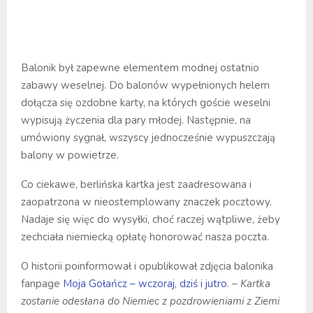
Balonik był zapewne elementem modnej ostatnio
zabawy weselnej. Do balonów wypełnionych helem
dołącza się ozdobne karty, na których goście weselni
wypisują życzenia dla pary młodej. Następnie, na
umówiony sygnał, wszyscy jednocześnie wypuszczają
balony w powietrze.
Co ciekawe, berlińska kartka jest zaadresowana i
zaopatrzona w nieostemplowany znaczek pocztowy.
Nadaje się więc do wysyłki, choć raczej wątpliwe, żeby
zechciała niemiecką opłatę honorować nasza poczta.
O historii poinformował i opublikował zdjęcia balonika
fanpage
Moja Gołańcz – wczoraj, dziś i jutro
.
– Kartka
zostanie odesłana do Niemiec z pozdrowieniami z Ziemi