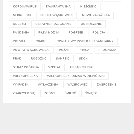
KORONAWIRUS
KWARANTANNA
MIEŚCISKO
NEKROLOGI
NIELBA WĄGROWIEC
NOWE ZAKAŻENIA
ODESZLI
OSTATNIE POŻEGNANIE
OSTRZEŻENIE
PANDEMIA
PIŁKA NOŻNA
POGRZEB
POLICJA
POLSKA
POMOC
POWIATOWY INSPEKTOR SANITARNY
POWIAT WĄGROWIECKI
POŻAR
PRACA
PROGNOZA
PRĄD
ROGOŹNO
SANPEID
SKOKI
STRAŻ POŻARNA
SZPITAL
URZĄD MIEJSKI
WIELKOPOLSKA
WIELKOPOLSKI URZĄD WOJEWÓDZKI
WYPADEK
WYŁĄCZENIA
WĄGROWIEC
ZAGROŻENIE
ZDARZYŁO SIĘ
ZGONY
ŚMIERĆ
ŚWIĘTO