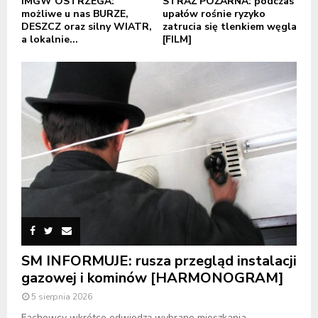
IMGW OSTRZEGA:
STRAŻ POŻARNA: podczas
możliwe u nas BURZE,
upałów rośnie ryzyko
DESZCZ oraz silny WIATR,
zatrucia się tlenkiem węgla
a lokalnie...
[FILM]
SM INFORMUJE: rusza przegląd instalacji
gazowej i kominów [HARMONOGRAM]
5 sierpnia 2026
Fachowcy wkrótce odwiedzą wybrane mieszkania.