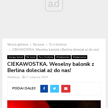
ad
Strona główna
Na luzie
To ci historia
CIEKAWOSTKA. Weselny balonik z Berlina doleciał aż do nas!
Gorący temat
Na luzie
To ci historia
Wiadomości
Wydarzenia
CIEKAWOSTKA. Weselny balonik z
Berlina doleciał aż do nas!
Redakcja
17 sierpnia 2019
PODAJ DALEJ!