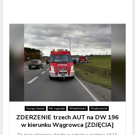
Gorący temat
Na sygnale
Wiadomości
Wydarzenia
ZDERZENIE trzech AUT na DW 196
w kierunku Wągrowca [ZDJĘCIA]
Do tego zdarzenia doszło w sobotę o godzinie 14:13.