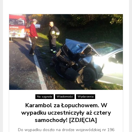
Na sygnale
Wiadomości
Wydarzenia
Karambol za Łopuchowem. W
wypadku uczestniczyły aż cztery
samochody! [ZDJĘCIA]
Do wypadku doszło na drodze wojewódzkiej nr 196