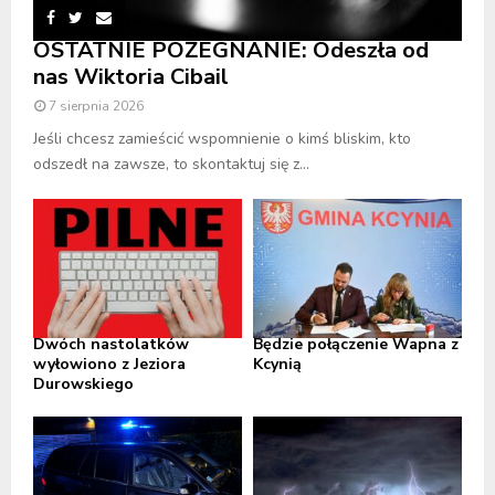
OSTATNIE POŻEGNANIE: Odeszła od
nas Wiktoria Cibail
7 sierpnia 2026
Jeśli chcesz zamieścić wspomnienie o kimś bliskim, kto
odszedł na zawsze, to skontaktuj się z...
Dwóch nastolatków
Będzie połączenie Wapna z
wyłowiono z Jeziora
Kcynią
Durowskiego