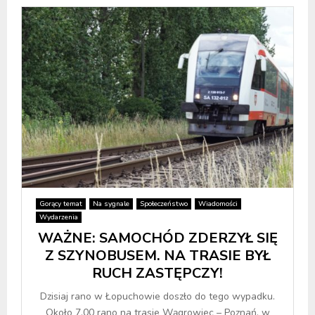
Gorący temat
Na sygnale
Społeczeństwo
Wiadomości
Wydarzenia
WAŻNE: SAMOCHÓD ZDERZYŁ SIĘ
Z SZYNOBUSEM. NA TRASIE BYŁ
RUCH ZASTĘPCZY!
Dzisiaj rano w Łopuchowie doszło do tego wypadku.
Około 7.00 rano na trasie Wągrowiec – Poznań, w