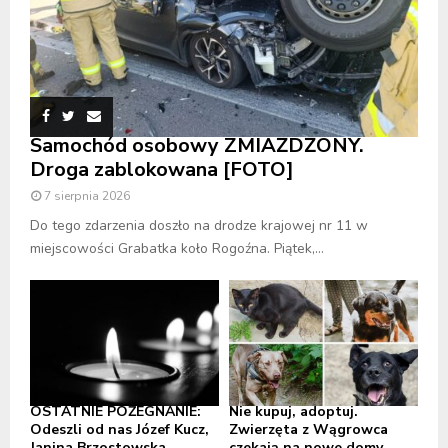
Samochód osobowy ZMIAŻDŻONY.
Droga zablokowana [FOTO]
7 sierpnia 2026
Do tego zdarzenia doszło na drodze krajowej nr 11 w
miejscowości Grabatka koło Rogoźna. Piątek,...
OSTATNIE POŻEGNANIE:
Nie kupuj, adoptuj.
Odeszli od nas Józef Kucz,
Zwierzęta z Wągrowca
Janina Brzostowska
czekają na nowe domy