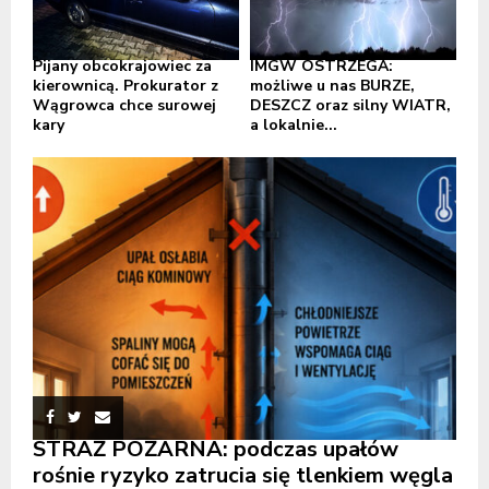
Pijany obcokrajowiec za
IMGW OSTRZEGA:
kierownicą. Prokurator z
możliwe u nas BURZE,
Wągrowca chce surowej
DESZCZ oraz silny WIATR,
kary
a lokalnie...
STRAŻ POŻARNA: podczas upałów
rośnie ryzyko zatrucia się tlenkiem węgla