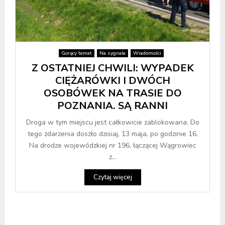
Gorący temat
Na sygnale
Wiadomości
Z OSTATNIEJ CHWILI: WYPADEK
CIĘŻARÓWKI I DWÓCH
OSOBÓWEK NA TRASIE DO
POZNANIA. SĄ RANNI
Droga w tym miejscu jest całkowicie zablokowana. Do
tego zdarzenia doszło dzisiaj, 13 maja, po godzinie 16.
Na drodze wojewódzkiej nr 196, łączącej Wągrowiec
z...
Czytaj więcej