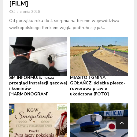
[FILM]
5 sierpnia 2026
Od początku roku do 4 sierpnia na terenie województwa
wielkopolskiego tlenkiem węgla podtruło się już...
SM INFORMUJE: rusza
MIASTO I GMINA
przegląd instalacji gazowej
GOŁAŃCZ: ścieżka pieszo-
i kominów
rowerowa prawie
[HARMONOGRAM]
ukończona [FOTO]