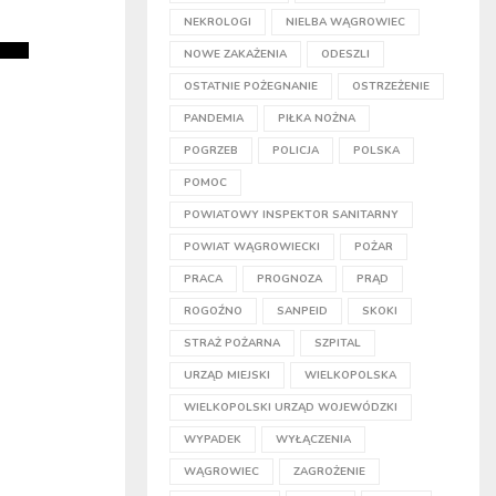
NEKROLOGI
NIELBA WĄGROWIEC
NOWE ZAKAŻENIA
ODESZLI
OSTATNIE POŻEGNANIE
OSTRZEŻENIE
PANDEMIA
PIŁKA NOŻNA
POGRZEB
POLICJA
POLSKA
POMOC
POWIATOWY INSPEKTOR SANITARNY
POWIAT WĄGROWIECKI
POŻAR
PRACA
PROGNOZA
PRĄD
ROGOŹNO
SANPEID
SKOKI
STRAŻ POŻARNA
SZPITAL
URZĄD MIEJSKI
WIELKOPOLSKA
WIELKOPOLSKI URZĄD WOJEWÓDZKI
WYPADEK
WYŁĄCZENIA
WĄGROWIEC
ZAGROŻENIE