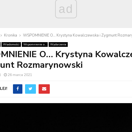
ad
Kronika
WSPOMNIENIE O… Krystyna Kowalczewska i Zygmunt Rozmar
Wiadomości
Wspomnienie o...
Wydarzenia
NIENIE O… Krystyna Kowalcz
munt Rozmarynowski
l
26 marca 2021
EJ!