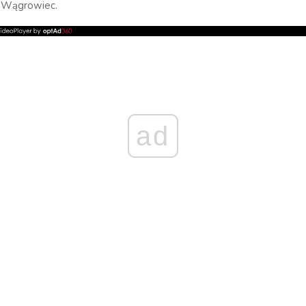
 Wągrowiec.
ad