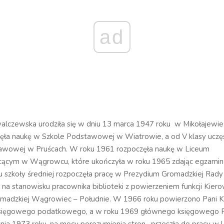
ad
alczewska urodziła się w dniu 13 marca 1947 roku w Mikołajewie
ęła naukę w Szkole Podstawowej w Wiatrowie, a od V klasy uczę
awowej w Pruścach. W roku 1961 rozpoczęła naukę w Liceum
cącym w Wągrowcu, które ukończyła w roku 1965 zdając egzamin d
u szkoły średniej rozpoczęła pracę w Prezydium Gromadzkiej Rad
a stanowisku pracownika biblioteki z powierzeniem funkcji Kiero
romadzkiej Wągrowiec – Południe. W 1966 roku powierzono Pani K
sięgowego podatkowego, a w roku 1969 głównego księgowego P