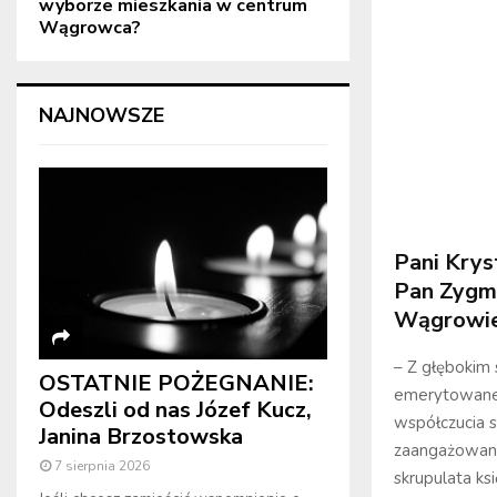
wyborze mieszkania w centrum
Wągrowca?
NAJNOWSZE
Pani Kry
Pan Zygmu
Wągrowie
– Z głębokim 
OSTATNIE POŻEGNANIE:
emerytowaneg
Odeszli od nas Józef Kucz,
współczucia 
Janina Brzostowska
zaangażowany
7 sierpnia 2026
skrupulata ks