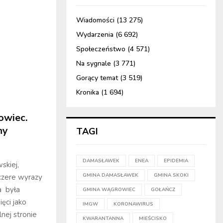
Wiadomości
(13 275)
Wydarzenia
(6 692)
Społeczeństwo
(4 571)
Na sygnale
(3 771)
Gorący temat
(3 519)
Kronika
(1 694)
owiec.
ny
TAGI
DAMASŁAWEK
ENEA
EPIDEMIA
skiej,
GMINA DAMASŁAWEK
GMINA SKOKI
czere wyrazy
a była
GMINA WĄGROWIEC
GOŁAŃCZ
ęci jako
IMGW
KORONAWIRUS
nej stronie
KWARANTANNA
MIEŚCISKO