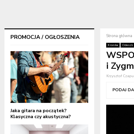
Strona główna
PROMOCJA / OGŁOSZENIA
Kronika
Odeszli
WSPOM
i Zyg
Krzysztof Czapu
PODAJ DAL
Jaka gitara na początek?
Klasyczna czy akustyczna?