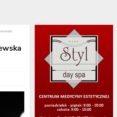
ynowski
ewska