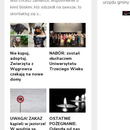
Jeśli chcesz zamieścić wspomnienie o
urzędu gminy
kimś bliskim, kto odszedł na zawsze, to
skontaktuj się z...
Nie kupuj,
NABÓR: zostań
adoptuj.
słuchaczem
Zwierzęta z
Uniwersytetu
Wągrowca
Trzeciego Wieku
czekają na nowe
domy
UWAGA! ZAKAZ
OSTATNIE
kąpieli w jeziorze!
POŻEGNANIE:
W wodzie są
Odeszła od nas