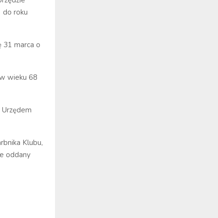
Urzędzie
 do roku
ę 31 marca o
 w wieku 68
z Urzędem
arbnika Klubu,
le oddany