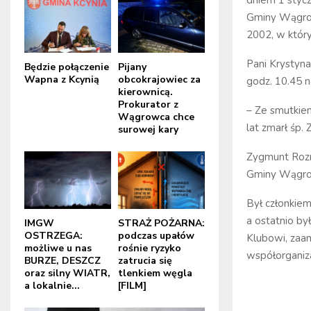
dniem 1 stycz
Gminy Wągrow
2002, w któr
Pani Krystyn
Będzie połączenie
Pijany
Wapna z Kcynią
obcokrajowiec za
godz. 10.45
kierownicą.
Prokurator z
– Ze smutkiem
Wągrowca chce
lat zmarł śp
surowej kary
Zygmunt Rozm
Gminy Wągrow
Był członkiem
a ostatnio by
IMGW
STRAŻ POŻARNA:
OSTRZEGA:
podczas upałów
Klubowi, zaa
możliwe u nas
rośnie ryzyko
współorganiz
BURZE, DESZCZ
zatrucia się
oraz silny WIATR,
tlenkiem węgla
a lokalnie...
[FILM]