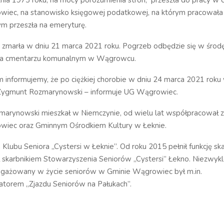
nia 1973 roku, na mocy porozumienia stron, przeszła do pracy w 
iec, na stanowisko księgowej podatkowej, na którym pracowała
ym przeszła na emeryturę.
a zmarła w dniu 21 marca 2021 roku. Pogrzeb odbędzie się w środ
 na cmentarzu komunalnym w Wągrowcu.
 informujemy, że po ciężkiej chorobie w dniu 24 marca 2021 roku
. Zygmunt Rozmarynowski – informuje UG Wągrowiec.
arynowski mieszkał w Niemczynie, od wielu lat współpracował 
iec oraz Gminnym Ośrodkiem Kultury w Łeknie.
 Klubu Seniora „Cystersi w Łeknie”. Od roku 2015 pełnił funkcję sk
ł skarbnikiem Stowarzyszenia Seniorów „Cystersi” Łekno. Niezwyk
ngażowany w życie seniorów w Gminie Wągrowiec był m.in.
atorem „Zjazdu Seniorów na Pałukach”.