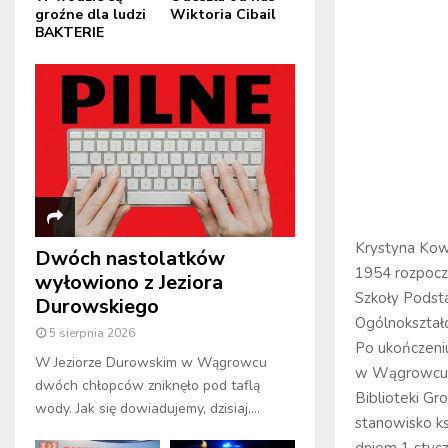
groźne dla ludzi
Wiktoria Cibail
BAKTERIE
Krystyna Kow
Dwóch nastolatków
1954 rozpocz
wyłowiono z Jeziora
Szkoły Podst
Durowskiego
Ogólnokształ
5 sierpnia 2026
Po ukończeni
W Jeziorze Durowskim w Wągrowcu
w Wągrowcu n
dwóch chłopców zniknęło pod taflą
Biblioteki G
wody. Jak się dowiadujemy, dzisiaj,...
stanowisko k