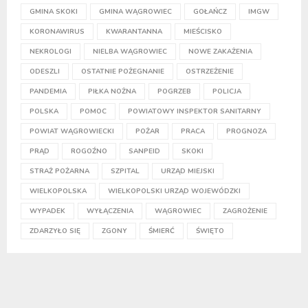
GMINA SKOKI
GMINA WĄGROWIEC
GOŁAŃCZ
IMGW
KORONAWIRUS
KWARANTANNA
MIEŚCISKO
NEKROLOGI
NIELBA WĄGROWIEC
NOWE ZAKAŻENIA
ODESZLI
OSTATNIE POŻEGNANIE
OSTRZEŻENIE
PANDEMIA
PIŁKA NOŻNA
POGRZEB
POLICJA
POLSKA
POMOC
POWIATOWY INSPEKTOR SANITARNY
POWIAT WĄGROWIECKI
POŻAR
PRACA
PROGNOZA
PRĄD
ROGOŹNO
SANPEID
SKOKI
STRAŻ POŻARNA
SZPITAL
URZĄD MIEJSKI
WIELKOPOLSKA
WIELKOPOLSKI URZĄD WOJEWÓDZKI
WYPADEK
WYŁĄCZENIA
WĄGROWIEC
ZAGROŻENIE
ZDARZYŁO SIĘ
ZGONY
ŚMIERĆ
ŚWIĘTO