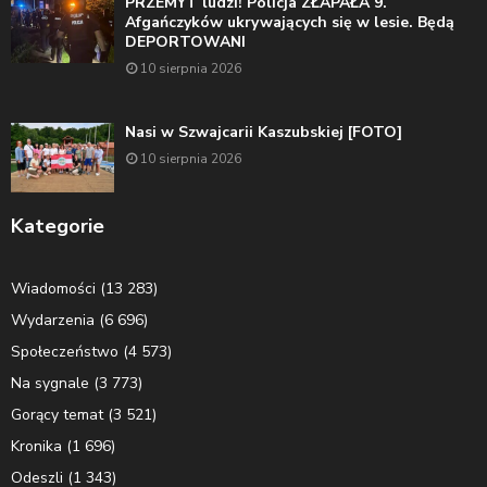
PRZEMYT ludzi! Policja ZŁAPAŁA 9.
Afgańczyków ukrywających się w lesie. Będą
DEPORTOWANI
10 sierpnia 2026
Nasi w Szwajcarii Kaszubskiej [FOTO]
10 sierpnia 2026
Kategorie
Wiadomości
(13 283)
Wydarzenia
(6 696)
Społeczeństwo
(4 573)
Na sygnale
(3 773)
Gorący temat
(3 521)
Kronika
(1 696)
Odeszli
(1 343)