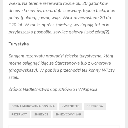
wieku. Na terenie rezerwatu rośnie ok. 20 gatunków
drzew i krzewów, m.in.: dąb czerwony, topola biała, klon
polny (paklon), jawor, wiąz. Wiek drzewostanu 20 do
120 lat. W runie, oprócz śnieżycy, występują też m.in.
przylaszczka pospolita, zawilec gajowy i złoć żółta[2].
Turystyka
Skrajem rezerwatu prowadzi ścieżka turystyczna, którą
można osiągnąć idąc ze Starczanowa lub z Uchorowa
(drogowskazy). W pobliżu przechodzi też konny Wilczy
szlak.
Źródło: Nadleśnictwo Łopuchówko i Wikipedia
GMINA MUROWANA GOŚLINA
KWITNIENIE
PRZYRODA
REZERWAT
ŚNIEŻYCE
ŚNIEŻYCOWY JAR