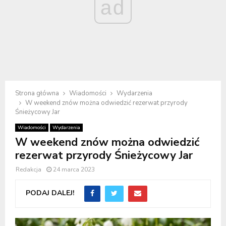
ad
Strona główna
Wiadomości
Wydarzenia
W weekend znów można odwiedzić rezerwat przyrody
Śnieżycowy Jar
Wiadomości
Wydarzenia
W weekend znów można odwiedzić
rezerwat przyrody Śnieżycowy Jar
Redakcja
24 marca 2023
PODAJ DALEJ!