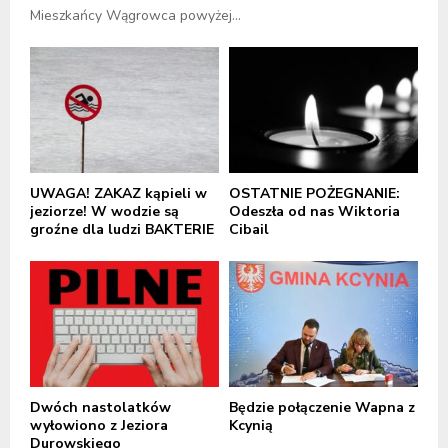
Mieszkańcy Wągrowca powyżej...
UWAGA! ZAKAZ kąpieli w
OSTATNIE POŻEGNANIE:
jeziorze! W wodzie są
Odeszła od nas Wiktoria
groźne dla ludzi BAKTERIE
Cibail
Dwóch nastolatków
Będzie połączenie Wapna z
wyłowiono z Jeziora
Kcynią
Durowskiego