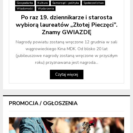
Gospodarka
Kultura
Samorząd i polityka
Społeczeństwo
Wiadomości
Wydarzenia
Po raz 19. dziennikarze i starosta
wybiorą laureatów „Złotej Pieczęci”.
Znamy GWIAZDĘ
Nagrody powiatu zostaną wręczone 12 grudnia w sali
wągrowieckiego Kina MDK. Od blisko 20 lat
(jubileuszowe nagrody zostaną wręczone w przyszłym
roku) przyznawana jest nagroda...
Czytaj więcej
PROMOCJA / OGŁOSZENIA