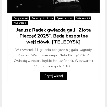
Gorący temat
Samorząd i polityka
Społeczeństwo
Wiadomości
Wydarzenia
Janusz Radek gwiazdą gali „Złota
Pieczęć 2025”. Będą bezpłatne
wejściówki [TELEDYSK]
W czwartek 11 grudnia odbędzie się gala Nagrody
Powiatu Wągrowieckiego „Złota Pieczęć 2025”.
Gwiazdą wieczoru będzie Janusz Radek. W czwartek
11 grudnia o godz. 18.00...
Czytaj więcej