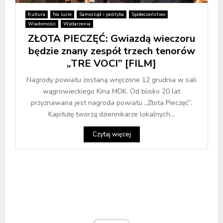
Kultura
Na luzie
Samorząd i polityka
Społeczeństwo
Wiadomości
Wydarzenia
ZŁOTA PIECZĘĆ: Gwiazdą wieczoru
będzie znany zespół trzech tenorów
„TRE VOCI” [FILM]
Nagrody powiatu zostaną wręczone 12 grudnia w sali
wągrowieckiego Kina MDK. Od blisko 20 lat
przyznawana jest nagroda powiatu „Złota Pieczęć”.
Kapitułę tworzą dziennikarze lokalnych...
Czytaj więcej