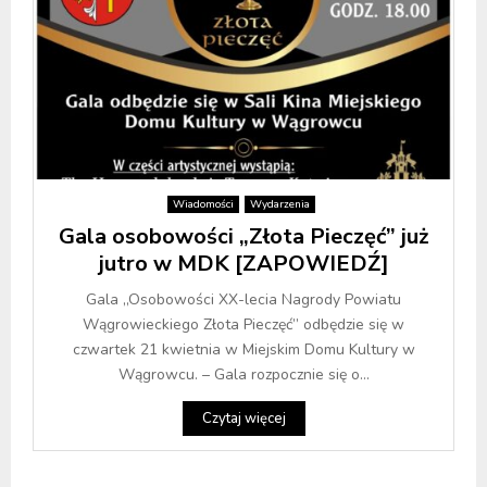
Wiadomości
Wydarzenia
Gala osobowości „Złota Pieczęć” już
jutro w MDK [ZAPOWIEDŹ]
Gala „Osobowości XX-lecia Nagrody Powiatu
Wągrowieckiego Złota Pieczęć” odbędzie się w
czwartek 21 kwietnia w Miejskim Domu Kultury w
Wągrowcu. – Gala rozpocznie się o...
Czytaj więcej