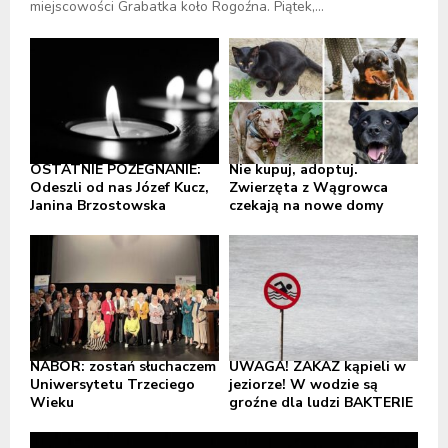
miejscowości Grabatka koło Rogoźna. Piątek,...
OSTATNIE POŻEGNANIE:
Nie kupuj, adoptuj.
Odeszli od nas Józef Kucz,
Zwierzęta z Wągrowca
Janina Brzostowska
czekają na nowe domy
NABÓR: zostań słuchaczem
UWAGA! ZAKAZ kąpieli w
Uniwersytetu Trzeciego
jeziorze! W wodzie są
Wieku
groźne dla ludzi BAKTERIE