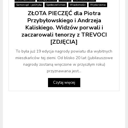
Samorząd i polityka
Społeczeństwo
Wiadomości
Wydarzenia
ZŁOTA PIECZĘĆ dla Piotra
Przybyłowskiego i Andrzeja
Kaliskiego. Widzów porwali i
zaczarowali tenorzy z TREVOCI
[ZDJĘCIA]
To była już 19 edycja nagrody powiatu dla wybitnych
mieszkańców tej ziemi. Od blisko 20 lat (jubileuszowe
nagrody zostaną wręczone w przyszłym roku)
przyznawana jest...
Czytaj więcej