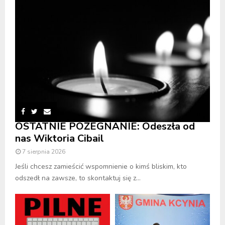
OSTATNIE POŻEGNANIE: Odeszła od
nas Wiktoria Cibail
7 sierpnia 2026
Jeśli chcesz zamieścić wspomnienie o kimś bliskim, kto
odszedł na zawsze, to skontaktuj się z...