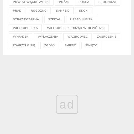
POWIAT WĄGROWIECKI
POŻAR
PRACA
PROGNOZA
PRĄD
ROGOŹNO
SANPEID
SKOKI
STRAŻ POŻARNA
SZPITAL
URZĄD MIEJSKI
WIELKOPOLSKA
WIELKOPOLSKI URZĄD WOJEWÓDZKI
WYPADEK
WYŁĄCZENIA
WĄGROWIEC
ZAGROŻENIE
ZDARZYŁO SIĘ
ZGONY
ŚMIERĆ
ŚWIĘTO
ad