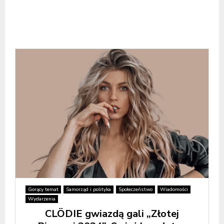
Gorący temat
Samorząd i polityka
Społeczeństwo
Wiadomości
Wydarzenia
CLÖDIE gwiazdą gali „Złotej