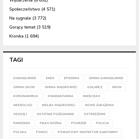
Wydarzenia
(6 692)
Społeczeństwo
(4 571)
Na sygnale
(3 772)
Gorący temat
(3 519)
Kronika
(1 694)
TAGI
DAMASŁAWEK
ENEA
EPIDEMIA
GMINA DAMASŁAWEK
GMINA SKOKI
GMINA WĄGROWIEC
GOŁAŃCZ
IMGW
KORONAWIRUS
KWARANTANNA
MIEŚCISKO
NEKROLOGI
NIELBA WĄGROWIEC
NOWE ZAKAŻENIA
ODESZLI
OSTATNIE POŻEGNANIE
OSTRZEŻENIE
PANDEMIA
PIŁKA NOŻNA
POGRZEB
POLICJA
POLSKA
POMOC
POWIATOWY INSPEKTOR SANITARNY