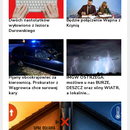
Dwóch nastolatków
Będzie połączenie Wapna z
wyłowiono z Jeziora
Kcynią
Durowskiego
Pijany obcokrajowiec za
IMGW OSTRZEGA:
kierownicą. Prokurator z
możliwe u nas BURZE,
Wągrowca chce surowej
DESZCZ oraz silny WIATR,
kary
a lokalnie...