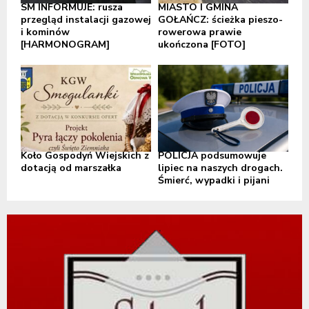
SM INFORMUJE: rusza
MIASTO I GMINA
przegląd instalacji gazowej
GOŁAŃCZ: ścieżka pieszo-
i kominów
rowerowa prawie
[HARMONOGRAM]
ukończona [FOTO]
Koło Gospodyń Wiejskich z
POLICJA podsumowuje
dotacją od marszałka
lipiec na naszych drogach.
Śmierć, wypadki i pijani