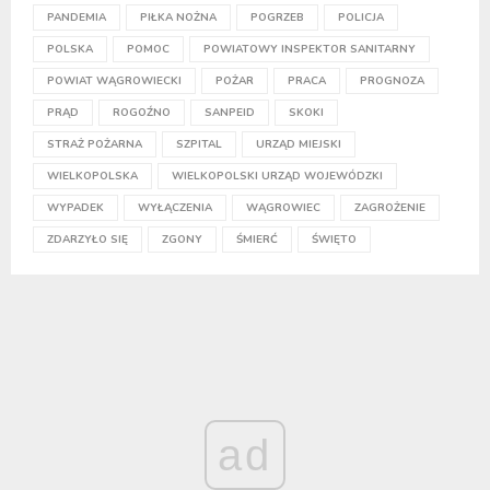
PANDEMIA
PIŁKA NOŻNA
POGRZEB
POLICJA
POLSKA
POMOC
POWIATOWY INSPEKTOR SANITARNY
POWIAT WĄGROWIECKI
POŻAR
PRACA
PROGNOZA
PRĄD
ROGOŹNO
SANPEID
SKOKI
STRAŻ POŻARNA
SZPITAL
URZĄD MIEJSKI
WIELKOPOLSKA
WIELKOPOLSKI URZĄD WOJEWÓDZKI
WYPADEK
WYŁĄCZENIA
WĄGROWIEC
ZAGROŻENIE
ZDARZYŁO SIĘ
ZGONY
ŚMIERĆ
ŚWIĘTO
ad