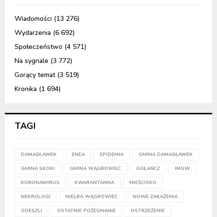
Wiadomości
(13 276)
Wydarzenia
(6 692)
Społeczeństwo
(4 571)
Na sygnale
(3 772)
Gorący temat
(3 519)
Kronika
(1 694)
TAGI
DAMASŁAWEK
ENEA
EPIDEMIA
GMINA DAMASŁAWEK
GMINA SKOKI
GMINA WĄGROWIEC
GOŁAŃCZ
IMGW
KORONAWIRUS
KWARANTANNA
MIEŚCISKO
NEKROLOGI
NIELBA WĄGROWIEC
NOWE ZAKAŻENIA
ODESZLI
OSTATNIE POŻEGNANIE
OSTRZEŻENIE