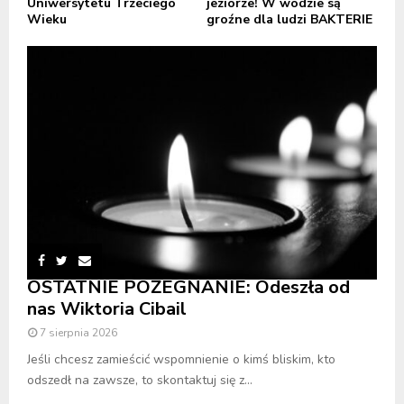
Uniwersytetu Trzeciego
jeziorze! W wodzie są
Wieku
groźne dla ludzi BAKTERIE
OSTATNIE POŻEGNANIE: Odeszła od
nas Wiktoria Cibail
7 sierpnia 2026
Jeśli chcesz zamieścić wspomnienie o kimś bliskim, kto
odszedł na zawsze, to skontaktuj się z...