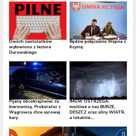
Dwóch nastolatków
Będzie połączenie Wapna z
wyłowiono z Jeziora
Kcynią
Durowskiego
Pijany obcokrajowiec za
IMGW OSTRZEGA:
kierownicą. Prokurator z
możliwe u nas BURZE,
Wągrowca chce surowej
DESZCZ oraz silny WIATR,
kary
a lokalnie...