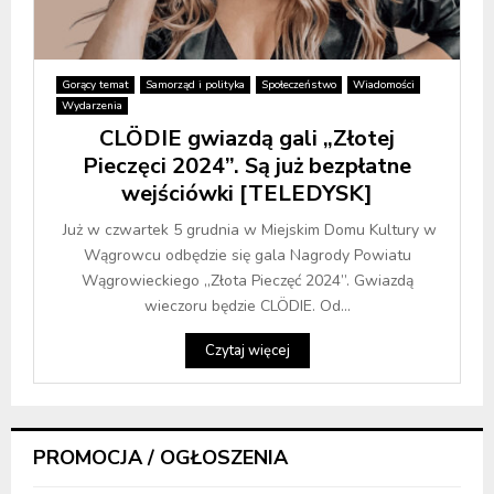
Gorący temat
Samorząd i polityka
Społeczeństwo
Wiadomości
Wydarzenia
CLÖDIE gwiazdą gali „Złotej
Pieczęci 2024”. Są już bezpłatne
wejściówki [TELEDYSK]
Już w czwartek 5 grudnia w Miejskim Domu Kultury w
Wągrowcu odbędzie się gala Nagrody Powiatu
Wągrowieckiego „Złota Pieczęć 2024”. Gwiazdą
wieczoru będzie CLÖDIE. Od...
Czytaj więcej
PROMOCJA / OGŁOSZENIA