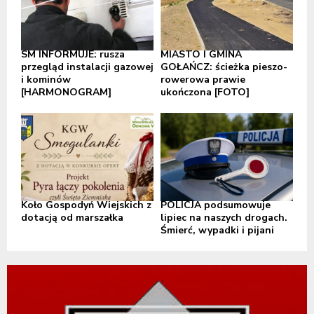
SM INFORMUJE: rusza
MIASTO I GMINA
przegląd instalacji gazowej
GOŁAŃCZ: ścieżka pieszo-
i kominów
rowerowa prawie
[HARMONOGRAM]
ukończona [FOTO]
Koło Gospodyń Wiejskich z
POLICJA podsumowuje
dotacją od marszałka
lipiec na naszych drogach.
Śmierć, wypadki i pijani