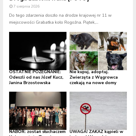
7 sierpnia 2026
Do tego zdarzenia doszło na drodze krajowej nr 11 w
miejscowości Grabatka koło Rogoźna. Piątek,...
OSTATNIE POŻEGNANIE:
Nie kupuj, adoptuj.
Odeszli od nas Józef Kucz,
Zwierzęta z Wągrowca
Janina Brzostowska
czekają na nowe domy
NABÓR: zostań słuchaczem
UWAGA! ZAKAZ kąpieli w