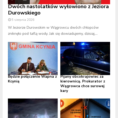
Dwóch nastolatków wyłowiono z Jeziora
Durowskiego
5 sierpnia 2026
W Jeziorze Durowskim w Wągrowcu dwóch chłopców
zniknęło pod taflą wody. Jak się dowiadujemy, dzisiaj,...
Będzie połączenie Wapna z
Pijany obcokrajowiec za
Kcynią
kierownicą. Prokurator z
Wągrowca chce surowej
kary