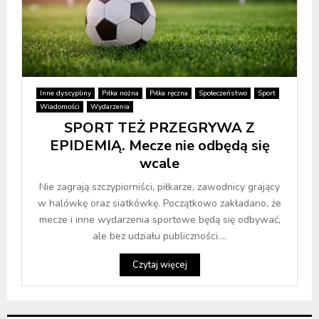
Inne dyscypliny
Piłka nożna
Piłka ręczna
Społeczeństwo
Sport
Wiadomości
Wydarzenia
SPORT TEŻ PRZEGRYWA Z
EPIDEMIĄ. Mecze nie odbędą się
wcale
Nie zagrają szczypiorniści, piłkarze, zawodnicy grający
w halówkę oraz siatkówkę. Początkowo zakładano, że
mecze i inne wydarzenia sportowe będą się odbywać,
ale bez udziału publiczności....
Czytaj więcej