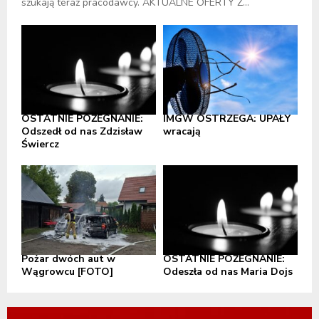
szukają teraz pracodawcy. AKTUALNE OFERTY Z...
OSTATNIE POŻEGNANIE:
IMGW OSTRZEGA: UPAŁY
Odszedł od nas Zdzisław
wracają
Świercz
Pożar dwóch aut w
OSTATNIE POŻEGNANIE:
Wągrowcu [FOTO]
Odeszła od nas Maria Dojs