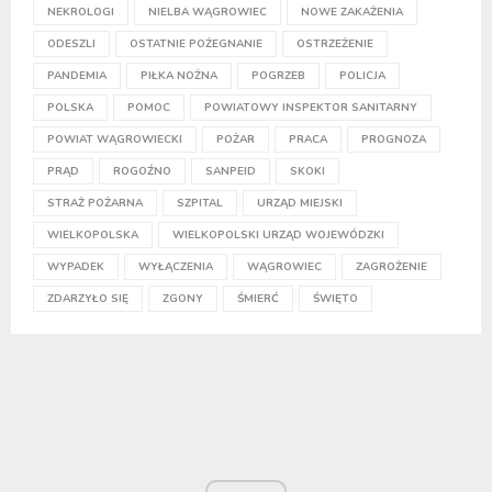
NEKROLOGI
NIELBA WĄGROWIEC
NOWE ZAKAŻENIA
ODESZLI
OSTATNIE POŻEGNANIE
OSTRZEŻENIE
PANDEMIA
PIŁKA NOŻNA
POGRZEB
POLICJA
POLSKA
POMOC
POWIATOWY INSPEKTOR SANITARNY
POWIAT WĄGROWIECKI
POŻAR
PRACA
PROGNOZA
PRĄD
ROGOŹNO
SANPEID
SKOKI
STRAŻ POŻARNA
SZPITAL
URZĄD MIEJSKI
WIELKOPOLSKA
WIELKOPOLSKI URZĄD WOJEWÓDZKI
WYPADEK
WYŁĄCZENIA
WĄGROWIEC
ZAGROŻENIE
ZDARZYŁO SIĘ
ZGONY
ŚMIERĆ
ŚWIĘTO