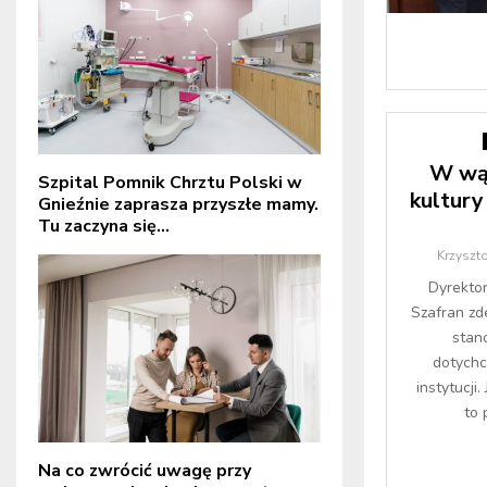
W wą
Szpital Pomnik Chrztu Polski w
kultury
Gnieźnie zaprasza przyszłe mamy.
Tu zaczyna się...
Krzyszt
Dyrekto
Szafran zd
stan
dotychc
instytucji
to 
Na co zwrócić uwagę przy