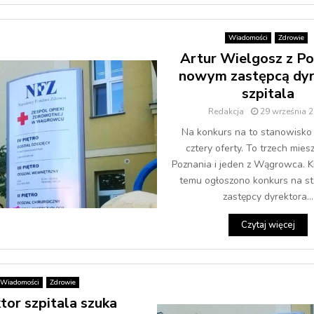
Wiadomości
Zdrowie
Artur Wielgosz z Po
nowym zastępcą dyr
szpitala
Redakcja
29 września 
Na konkurs na to stanowisko
cztery oferty. To trzech mie
Poznania i jeden z Wągrowca. Ki
temu ogłoszono konkurs na s
zastępcy dyrektora...
Czytaj więcej
Wiadomości
Zdrowie
tor szpitala szuka