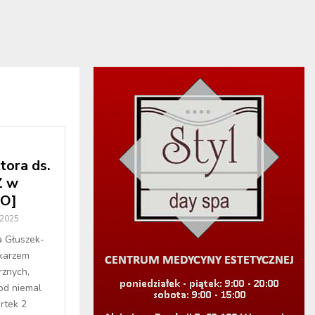
tora ds.
Z w
O]
 2025
a Głuszek-
ekarzem
rznych,
od niemal
artek 2