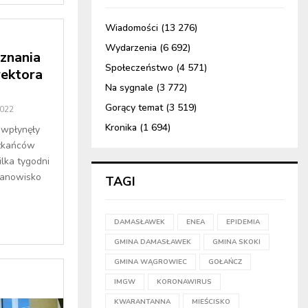
Wiadomości
(13 276)
Wydarzenia
(6 692)
znania
Społeczeństwo
(4 571)
ektora
Na sygnale
(3 772)
Gorący temat
(3 519)
2022
Kronika
(1 694)
 wpłynęły
szkańców
lka tygodni
tanowisko
TAGI
DAMASŁAWEK
ENEA
EPIDEMIA
GMINA DAMASŁAWEK
GMINA SKOKI
GMINA WĄGROWIEC
GOŁAŃCZ
IMGW
KORONAWIRUS
KWARANTANNA
MIEŚCISKO