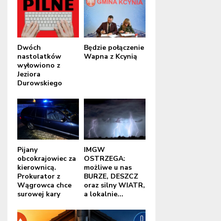
Dwóch
Będzie połączenie
nastolatków
Wapna z Kcynią
wyłowiono z
Jeziora
Durowskiego
Pijany
IMGW
obcokrajowiec za
OSTRZEGA:
kierownicą.
możliwe u nas
Prokurator z
BURZE, DESZCZ
Wągrowca chce
oraz silny WIATR,
surowej kary
a lokalnie...