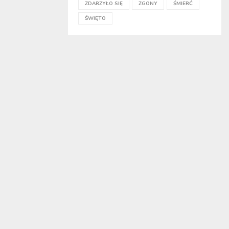
ZDARZYŁO SIĘ
ZGONY
ŚMIERĆ
ŚWIĘTO