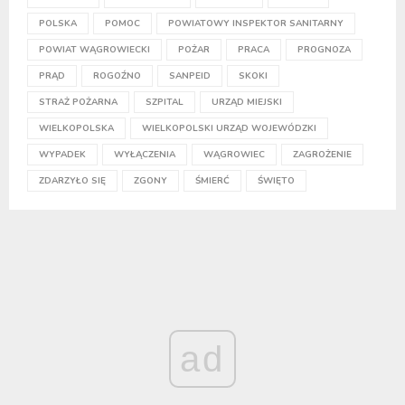
POLSKA
POMOC
POWIATOWY INSPEKTOR SANITARNY
POWIAT WĄGROWIECKI
POŻAR
PRACA
PROGNOZA
PRĄD
ROGOŹNO
SANPEID
SKOKI
STRAŻ POŻARNA
SZPITAL
URZĄD MIEJSKI
WIELKOPOLSKA
WIELKOPOLSKI URZĄD WOJEWÓDZKI
WYPADEK
WYŁĄCZENIA
WĄGROWIEC
ZAGROŻENIE
ZDARZYŁO SIĘ
ZGONY
ŚMIERĆ
ŚWIĘTO
ad