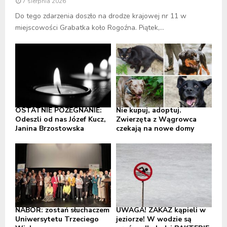
7 sierpnia 2026
Do tego zdarzenia doszło na drodze krajowej nr 11 w
miejscowości Grabatka koło Rogoźna. Piątek,...
OSTATNIE POŻEGNANIE:
Nie kupuj, adoptuj.
Odeszli od nas Józef Kucz,
Zwierzęta z Wągrowca
Janina Brzostowska
czekają na nowe domy
NABÓR: zostań słuchaczem
UWAGA! ZAKAZ kąpieli w
Uniwersytetu Trzeciego
jeziorze! W wodzie są