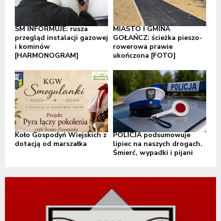
SM INFORMUJE: rusza
MIASTO I GMINA
przegląd instalacji gazowej
GOŁAŃCZ: ścieżka pieszo-
i kominów
rowerowa prawie
[HARMONOGRAM]
ukończona [FOTO]
Koło Gospodyń Wiejskich z
POLICJA podsumowuje
dotacją od marszałka
lipiec na naszych drogach.
Śmierć, wypadki i pijani