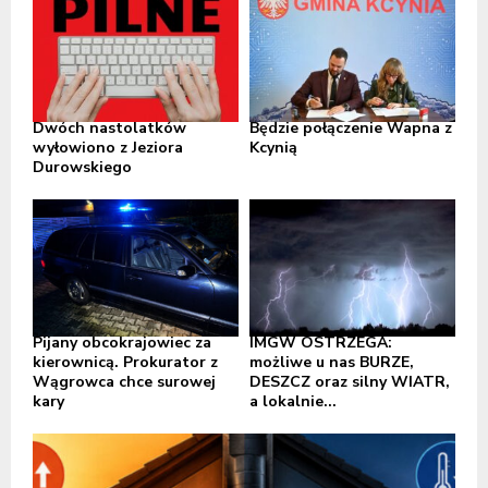
Dwóch nastolatków
Będzie połączenie Wapna z
wyłowiono z Jeziora
Kcynią
Durowskiego
Pijany obcokrajowiec za
IMGW OSTRZEGA:
kierownicą. Prokurator z
możliwe u nas BURZE,
Wągrowca chce surowej
DESZCZ oraz silny WIATR,
kary
a lokalnie...