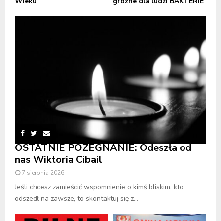
Wieku
groźne dla ludzi BAKTERIE
OSTATNIE POŻEGNANIE: Odeszła od
nas Wiktoria Cibail
7 sierpnia 2026
Jeśli chcesz zamieścić wspomnienie o kimś bliskim, kto
odszedł na zawsze, to skontaktuj się z...