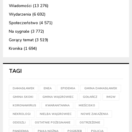
Wiadomości
(13 276)
Wydarzenia
(6 692)
Społeczeństwo
(4 571)
Na sygnale
(3 772)
Gorący temat
(3 519)
Kronika
(1 694)
TAGI
DAMASŁAWEK
ENEA
EPIDEMIA
GMINA DAMASŁAWEK
GMINA SKOKI
GMINA WĄGROWIEC
GOŁAŃCZ
IMGW
KORONAWIRUS
KWARANTANNA
MIEŚCISKO
NEKROLOGI
NIELBA WĄGROWIEC
NOWE ZAKAŻENIA
ODESZLI
OSTATNIE POŻEGNANIE
OSTRZEŻENIE
PANDEMIA
PIŁKA NOŻNA
POGRZEB
POLICJA