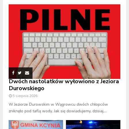
Dwóch nastolatków wyłowiono z Jeziora
Durowskiego
5 sierpnia 2026
W Jeziorze Durowskim w Wągrowcu dwóch chłopców
zniknęło pod taflą wody. Jak się dowiadujemy, dzisiaj,...