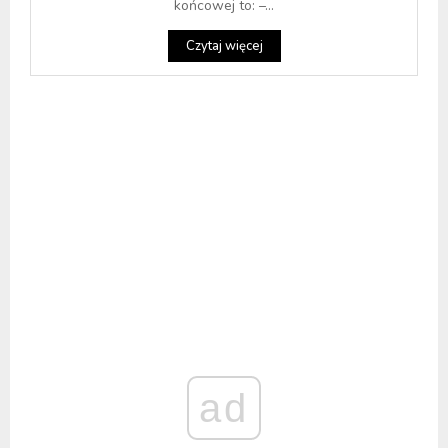
końcowej to: –...
Czytaj więcej
ad