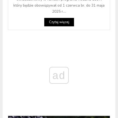
który będzie obowiązywał od 1 czerwca br. do 31 maja
2025 r....
Czytaj więcej
ad