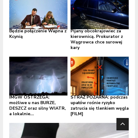
Będzie połączenie Wapna z
Pijany obcokrajowiec za
Kcynią
kierownicą. Prokurator z
Wągrowca chce surowej
kary
IMGW OSTRZEGA:
STRAŻ POŻARNA: podczas
możliwe u nas BURZE,
upałów rośnie ryzyko
DESZCZ oraz silny WIATR,
zatrucia się tlenkiem węgla
a lokalnie...
[FILM]