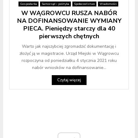
Gospodarka
Samorząd i polityka
Społeczeństwo
Wiadomości
W WĄGROWCU RUSZA NABÓR
NA DOFINANSOWANIE WYMIANY
PIECA. Pieniędzy starczy dla 40
pierwszych chętnych
Warto jak najszybciej zgromadzić dokumentację i
złożyć ją w magistracie. Urząd Miejski w Wągrowcu
rozpoczyna od poniedziałku 4 stycznia 2021 roku
nabór wniosków na dofinansowanie...
Czytaj więcej