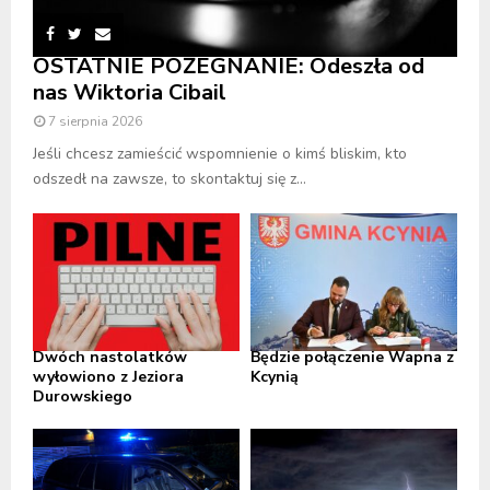
OSTATNIE POŻEGNANIE: Odeszła od
nas Wiktoria Cibail
7 sierpnia 2026
Jeśli chcesz zamieścić wspomnienie o kimś bliskim, kto
odszedł na zawsze, to skontaktuj się z...
Dwóch nastolatków
Będzie połączenie Wapna z
wyłowiono z Jeziora
Kcynią
Durowskiego