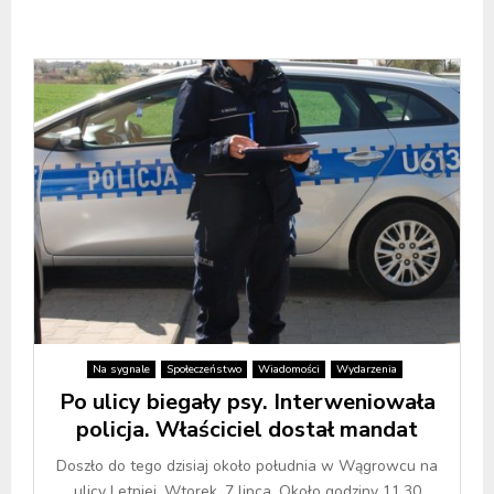
Na sygnale
Społeczeństwo
Wiadomości
Wydarzenia
Po ulicy biegały psy. Interweniowała
policja. Właściciel dostał mandat
Doszło do tego dzisiaj około południa w Wągrowcu na
ulicy Letniej. Wtorek, 7 lipca. Około godziny 11.30