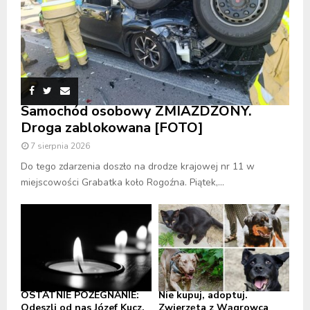
Samochód osobowy ZMIAŻDŻONY.
Droga zablokowana [FOTO]
7 sierpnia 2026
Do tego zdarzenia doszło na drodze krajowej nr 11 w
miejscowości Grabatka koło Rogoźna. Piątek,...
OSTATNIE POŻEGNANIE:
Nie kupuj, adoptuj.
Odeszli od nas Józef Kucz,
Zwierzęta z Wągrowca