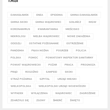
TAGI
DAMASŁAWEK
ENEA
EPIDEMIA
GMINA DAMASŁAWEK
GMINA SKOKI
GMINA WĄGROWIEC
GOŁAŃCZ
IMGW
KORONAWIRUS
KWARANTANNA
MIEŚCISKO
NEKROLOGI
NIELBA WĄGROWIEC
NOWE ZAKAŻENIA
ODESZLI
OSTATNIE POŻEGNANIE
OSTRZEŻENIE
PANDEMIA
PIŁKA NOŻNA
POGRZEB
POLICJA
POLSKA
POMOC
POWIATOWY INSPEKTOR SANITARNY
POWIAT WĄGROWIECKI
POŻAR
PRACA
PROGNOZA
PRĄD
ROGOŹNO
SANPEID
SKOKI
STRAŻ POŻARNA
SZPITAL
URZĄD MIEJSKI
WIELKOPOLSKA
WIELKOPOLSKI URZĄD WOJEWÓDZKI
WYPADEK
WYŁĄCZENIA
WĄGROWIEC
ZAGROŻENIE
ZDARZYŁO SIĘ
ZGONY
ŚMIERĆ
ŚWIĘTO