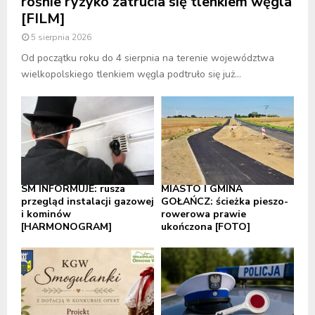
rośnie ryzyko zatrucia się tlenkiem węgla
[FILM]
5 sierpnia 2026
Od początku roku do 4 sierpnia na terenie województwa
wielkopolskiego tlenkiem węgla podtruło się już...
SM INFORMUJE: rusza
MIASTO I GMINA
przegląd instalacji gazowej
GOŁAŃCZ: ścieżka pieszo-
i kominów
rowerowa prawie
[HARMONOGRAM]
ukończona [FOTO]