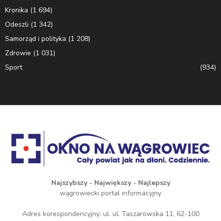
Kronika
(1 694)
Odeszli
(1 342)
Samorząd i polityka
(1 208)
Zdrowie
(1 031)
Sport
(934)
Najszybszy - Największy - Najlepszy
wągrowiecki portal informacyjny
Adres korespondencyjny: ul. ul. Taszarowska 11, 62-100