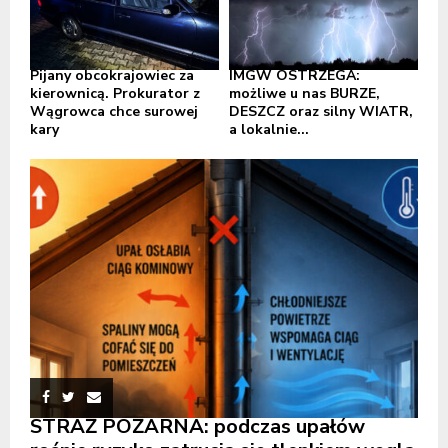
Pijany obcokrajowiec za
IMGW OSTRZEGA:
kierownicą. Prokurator z
możliwe u nas BURZE,
Wągrowca chce surowej
DESZCZ oraz silny WIATR,
kary
a lokalnie...
STRAŻ POŻARNA: podczas upałów