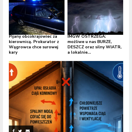
Pijany obcokrajowiec za
IMGW OSTRZEGA:
kierownicą. Prokurator z
możliwe u nas BURZE,
Wągrowca chce surowej
DESZCZ oraz silny WIATR,
kary
a lokalnie...