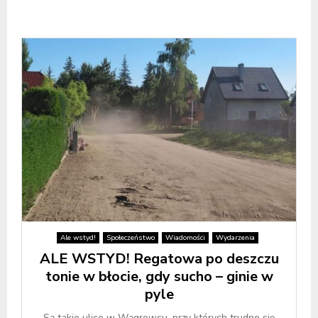
Ale wstyd!
Społeczeństwo
Wiadomości
Wydarzenia
ALE WSTYD! Regatowa po deszczu
tonie w błocie, gdy sucho – ginie w
pyle
Są takie ulice w Wągrowcu, przy których trudno się