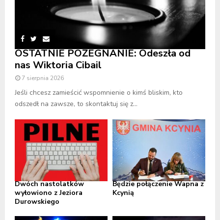
OSTATNIE POŻEGNANIE: Odeszła od
nas Wiktoria Cibail
7 sierpnia 2026
Jeśli chcesz zamieścić wspomnienie o kimś bliskim, kto
odszedł na zawsze, to skontaktuj się z...
Dwóch nastolatków
Będzie połączenie Wapna z
wyłowiono z Jeziora
Kcynią
Durowskiego