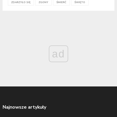
ZDARZYŁO SIĘ
ZGONY
ŚMIERĆ
ŚWIĘTO
ad
Najnowsze artykuły