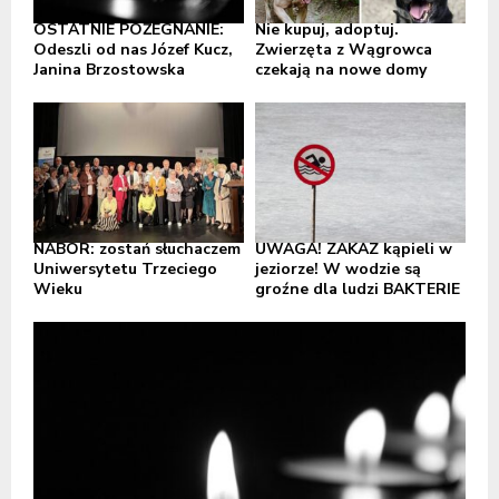
OSTATNIE POŻEGNANIE:
Nie kupuj, adoptuj.
Odeszli od nas Józef Kucz,
Zwierzęta z Wągrowca
Janina Brzostowska
czekają na nowe domy
NABÓR: zostań słuchaczem
UWAGA! ZAKAZ kąpieli w
Uniwersytetu Trzeciego
jeziorze! W wodzie są
Wieku
groźne dla ludzi BAKTERIE