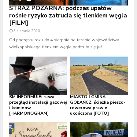
STRAŻ POŻARNA: podczas upałów
rośnie ryzyko zatrucia się tlenkiem węgla
[FILM]
5 sierpnia 2026
Od początku roku do 4 sierpnia na terenie województwa
wielkopolskiego tlenkiem węgla podtruło się już...
SM INFORMUJE: rusza
MIASTO I GMINA
przegląd instalacji gazowej
GOŁAŃCZ: ścieżka pieszo-
i kominów
rowerowa prawie
[HARMONOGRAM]
ukończona [FOTO]