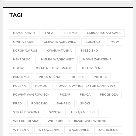
TAGI
DAMASŁAWEK
ENEA
EPIDEMIA
GMINA DAMASŁAWEK
GMINA SKOKI
GMINA WĄGROWIEC
GOŁAŃCZ
IMGW
KORONAWIRUS
KWARANTANNA
MIEŚCISKO
NEKROLOGI
NIELBA WĄGROWIEC
NOWE ZAKAŻENIA
ODESZLI
OSTATNIE POŻEGNANIE
OSTRZEŻENIE
PANDEMIA
PIŁKA NOŻNA
POGRZEB
POLICJA
POLSKA
POMOC
POWIATOWY INSPEKTOR SANITARNY
POWIAT WĄGROWIECKI
POŻAR
PRACA
PROGNOZA
PRĄD
ROGOŹNO
SANPEID
SKOKI
STRAŻ POŻARNA
SZPITAL
URZĄD MIEJSKI
WIELKOPOLSKA
WIELKOPOLSKI URZĄD WOJEWÓDZKI
WYPADEK
WYŁĄCZENIA
WĄGROWIEC
ZAGROŻENIE