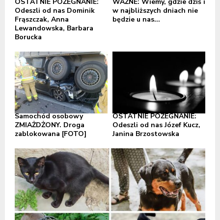
OSTATNIE POŻEGNANIE:
WAŻNE: Wiemy, gdzie dziś i
Odeszli od nas Dominik
w najbliższych dniach nie
Frąszczak, Anna
będzie u nas...
Lewandowska, Barbara
Borucka
Samochód osobowy
OSTATNIE POŻEGNANIE:
ZMIAŻDŻONY. Droga
Odeszli od nas Józef Kucz,
zablokowana [FOTO]
Janina Brzostowska