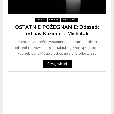
Kronika
Odeszli
Wiadomości
OSTATNIE POŻEGNANIE: Odszedł
od nas Kazimierz Michalak
Jeśli chcesz zamieścić wspomnienie o kimś bliskim, kto
odszedł na zawsze – skontaktuj się z naszą redakcją.
Pogrzeb pana Macieja odbędzie się w sobotę 29...
Czytaj więcej