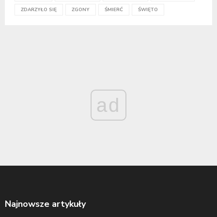
ZDARZYŁO SIĘ
ZGONY
ŚMIERĆ
ŚWIĘTO
ad
Najnowsze artykuły