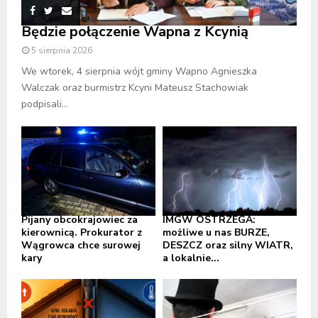
Będzie połączenie Wapna z Kcynią
5 sierpnia 2026
We wtorek, 4 sierpnia wójt gminy Wapno Agnieszka
Walczak oraz burmistrz Kcyni Mateusz Stachowiak
podpisali...
Pijany obcokrajowiec za
IMGW OSTRZEGA:
kierownicą. Prokurator z
możliwe u nas BURZE,
Wągrowca chce surowej
DESZCZ oraz silny WIATR,
kary
a lokalnie...