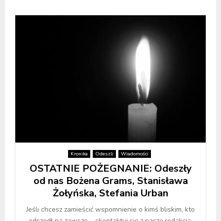
Kronika
Odeszli
Wiadomości
OSTATNIE POŻEGNANIE: Odeszły
od nas Bożena Grams, Stanisława
Żołyńska, Stefania Urban
Jeśli chcesz zamieścić wspomnienie o kimś bliskim, kto
odszedł na zawsze – skontaktuj się z naszą redakcją.