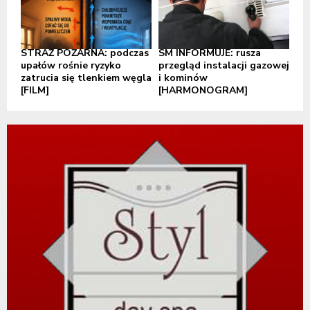
STRAŻ POŻARNA: podczas
SM INFORMUJE: rusza
upałów rośnie ryzyko
przegląd instalacji gazowej
zatrucia się tlenkiem węgla
i kominów
[FILM]
[HARMONOGRAM]