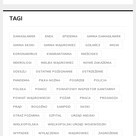
TAGI
DAMASŁAWEK
ENEA
EPIDEMIA
GMINA DAMASŁAWEK
GMINA SKOKI
GMINA WĄGROWIEC
GOŁAŃCZ
IMGW
KORONAWIRUS
KWARANTANNA
MIEŚCISKO
NEKROLOGI
NIELBA WĄGROWIEC
NOWE ZAKAŻENIA
ODESZLI
OSTATNIE POŻEGNANIE
OSTRZEŻENIE
PANDEMIA
PIŁKA NOŻNA
POGRZEB
POLICJA
POLSKA
POMOC
POWIATOWY INSPEKTOR SANITARNY
POWIAT WĄGROWIECKI
POŻAR
PRACA
PROGNOZA
PRĄD
ROGOŹNO
SANPEID
SKOKI
STRAŻ POŻARNA
SZPITAL
URZĄD MIEJSKI
WIELKOPOLSKA
WIELKOPOLSKI URZĄD WOJEWÓDZKI
WYPADEK
WYŁĄCZENIA
WĄGROWIEC
ZAGROŻENIE