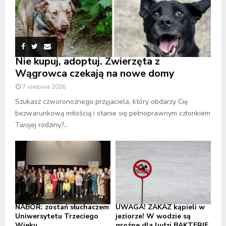
Nie kupuj, adoptuj. Zwierzęta z
Wągrowca czekają na nowe domy
7 sierpnia 2026
Szukasz czworonożnego przyjaciela, który obdarzy Cię
bezwarunkową miłością i stanie się pełnoprawnym członkiem
Twojej rodziny?...
NABÓR: zostań słuchaczem
UWAGA! ZAKAZ kąpieli w
Uniwersytetu Trzeciego
jeziorze! W wodzie są
Wieku
groźne dla ludzi BAKTERIE