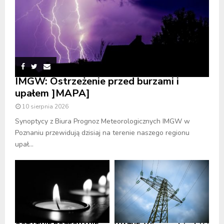
IMGW: Ostrzeżenie przed burzami i
upałem ]MAPA]
10 sierpnia 2026
Synoptycy z Biura Prognoz Meteorologicznych IMGW w
Poznaniu przewidują dzisiaj na terenie naszego regionu
upał...