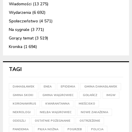
Wiadomości
(13 275)
Wydarzenia
(6 692)
Społeczeństwo
(4 571)
Na sygnale
(3 771)
Gorący temat
(3 519)
Kronika
(1 694)
TAGI
DAMASŁAWEK
ENEA
EPIDEMIA
GMINA DAMASŁAWEK
GMINA SKOKI
GMINA WĄGROWIEC
GOŁAŃCZ
IMGW
KORONAWIRUS
KWARANTANNA
MIEŚCISKO
NEKROLOGI
NIELBA WĄGROWIEC
NOWE ZAKAŻENIA
ODESZLI
OSTATNIE POŻEGNANIE
OSTRZEŻENIE
PANDEMIA
PIŁKA NOŻNA
POGRZEB
POLICJA