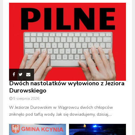
Dwóch nastolatków wyłowiono z Jeziora
Durowskiego
5 sierpnia 2026
W Jeziorze Durowskim w Wągrowcu dwóch chłopców
zniknęło pod taflą wody. Jak się dowiadujemy, dzisiaj,...