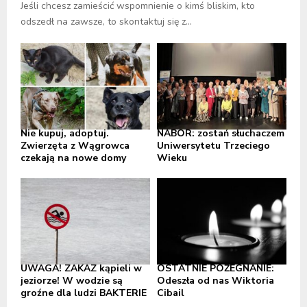
Jeśli chcesz zamieścić wspomnienie o kimś bliskim, kto
odszedł na zawsze, to skontaktuj się z...
Nie kupuj, adoptuj.
NABÓR: zostań słuchaczem
Zwierzęta z Wągrowca
Uniwersytetu Trzeciego
czekają na nowe domy
Wieku
UWAGA! ZAKAZ kąpieli w
OSTATNIE POŻEGNANIE:
jeziorze! W wodzie są
Odeszła od nas Wiktoria
groźne dla ludzi BAKTERIE
Cibail