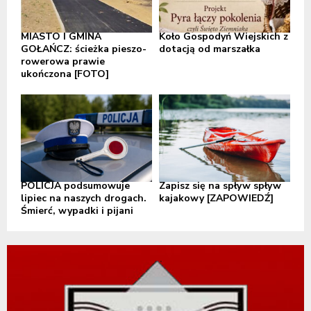
MIASTO I GMINA
Koło Gospodyń Wiejskich z
GOŁAŃCZ: ścieżka pieszo-
dotacją od marszałka
rowerowa prawie
ukończona [FOTO]
POLICJA podsumowuje
Zapisz się na spływ spływ
lipiec na naszych drogach.
kajakowy [ZAPOWIEDŹ]
Śmierć, wypadki i pijani