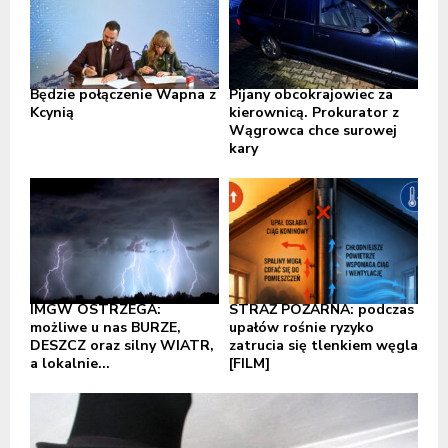
Będzie połączenie Wapna z
Pijany obcokrajowiec za
Kcynią
kierownicą. Prokurator z
Wągrowca chce surowej
kary
IMGW OSTRZEGA:
STRAŻ POŻARNA: podczas
możliwe u nas BURZE,
upałów rośnie ryzyko
DESZCZ oraz silny WIATR,
zatrucia się tlenkiem węgla
a lokalnie...
[FILM]