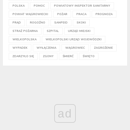
POLSKA
POMOC
POWIATOWY INSPEKTOR SANITARNY
POWIAT WĄGROWIECKI
POŻAR
PRACA
PROGNOZA
PRĄD
ROGOŹNO
SANPEID
SKOKI
STRAŻ POŻARNA
SZPITAL
URZĄD MIEJSKI
WIELKOPOLSKA
WIELKOPOLSKI URZĄD WOJEWÓDZKI
WYPADEK
WYŁĄCZENIA
WĄGROWIEC
ZAGROŻENIE
ZDARZYŁO SIĘ
ZGONY
ŚMIERĆ
ŚWIĘTO
ad