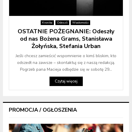
Kronika
Odeszli
Wiadomości
OSTATNIE POŻEGNANIE: Odeszły
od nas Bożena Grams, Stanisława
Żołyńska, Stefania Urban
Jeśli chcesz zamieścić wspomnienie o kimś bliskim, kto
odszedł na zawsze – skontaktuj się z naszą redakcją.
Pogrzeb pana Macieja odbędzie się w sobotę 29...
Czytaj więcej
PROMOCJA / OGŁOSZENIA