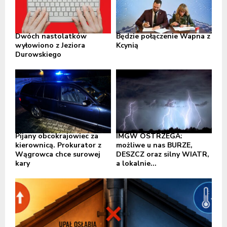
Dwóch nastolatków
Będzie połączenie Wapna z
wyłowiono z Jeziora
Kcynią
Durowskiego
Pijany obcokrajowiec za
IMGW OSTRZEGA:
kierownicą. Prokurator z
możliwe u nas BURZE,
Wągrowca chce surowej
DESZCZ oraz silny WIATR,
kary
a lokalnie...