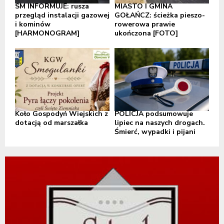
SM INFORMUJE: rusza
MIASTO I GMINA
przegląd instalacji gazowej
GOŁAŃCZ: ścieżka pieszo-
i kominów
rowerowa prawie
[HARMONOGRAM]
ukończona [FOTO]
Koło Gospodyń Wiejskich z
POLICJA podsumowuje
dotacją od marszałka
lipiec na naszych drogach.
Śmierć, wypadki i pijani