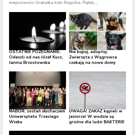
miejscowości Grabatka koło Rogoźna. Piątek,...
OSTATNIE POŻEGNANIE:
Nie kupuj, adoptuj.
Odeszli od nas Józef Kucz,
Zwierzęta z Wągrowca
Janina Brzostowska
czekają na nowe domy
NABÓR: zostań słuchaczem
UWAGA! ZAKAZ kąpieli w
Uniwersytetu Trzeciego
jeziorze! W wodzie są
Wieku
groźne dla ludzi BAKTERIE