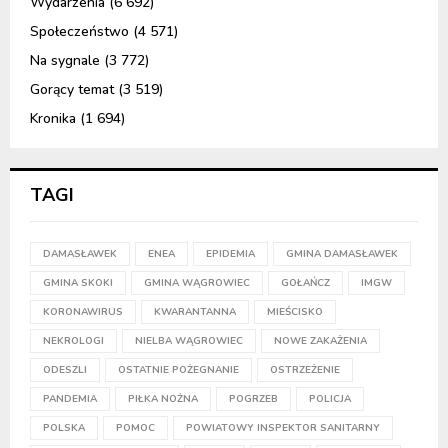
Wydarzenia
(6 692)
Społeczeństwo
(4 571)
Na sygnale
(3 772)
Gorący temat
(3 519)
Kronika
(1 694)
TAGI
DAMASŁAWEK
ENEA
EPIDEMIA
GMINA DAMASŁAWEK
GMINA SKOKI
GMINA WĄGROWIEC
GOŁAŃCZ
IMGW
KORONAWIRUS
KWARANTANNA
MIEŚCISKO
NEKROLOGI
NIELBA WĄGROWIEC
NOWE ZAKAŻENIA
ODESZLI
OSTATNIE POŻEGNANIE
OSTRZEŻENIE
PANDEMIA
PIŁKA NOŻNA
POGRZEB
POLICJA
POLSKA
POMOC
POWIATOWY INSPEKTOR SANITARNY