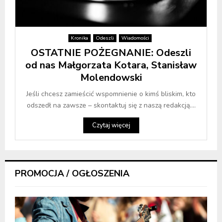
Kronika
Odeszli
Wiadomości
OSTATNIE POŻEGNANIE: Odeszli
od nas Małgorzata Kotara, Stanisław
Molendowski
Jeśli chcesz zamieścić wspomnienie o kimś bliskim, kto
odszedł na zawsze – skontaktuj się z naszą redakcją....
Czytaj więcej
PROMOCJA / OGŁOSZENIA