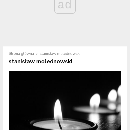
ad
Strona główna
stanisław molednowski
stanisław molednowski