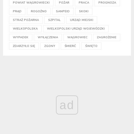
POWIAT WĄGROWIECKI
POŻAR
PRACA
PROGNOZA
PRĄD
ROGOŹNO
SANPEID
SKOKI
STRAŻ POŻARNA
SZPITAL
URZĄD MIEJSKI
WIELKOPOLSKA
WIELKOPOLSKI URZĄD WOJEWÓDZKI
WYPADEK
WYŁĄCZENIA
WĄGROWIEC
ZAGROŻENIE
ZDARZYŁO SIĘ
ZGONY
ŚMIERĆ
ŚWIĘTO
ad