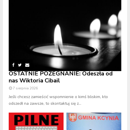
OSTATNIE POŻEGNANIE: Odeszła od
nas Wiktoria Cibail
7 sierpnia 2026
Jeśli chcesz zamieścić wspomnienie o kimś bliskim, kto
odszedł na zawsze, to skontaktuj się z...