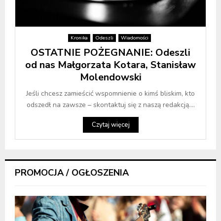
Kronika
Odeszli
Wiadomości
OSTATNIE POŻEGNANIE: Odeszli
od nas Małgorzata Kotara, Stanisław
Molendowski
Jeśli chcesz zamieścić wspomnienie o kimś bliskim, kto
odszedł na zawsze – skontaktuj się z naszą redakcją....
Czytaj więcej
PROMOCJA / OGŁOSZENIA