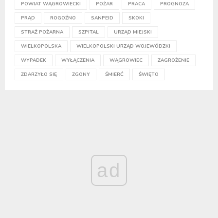
POWIAT WĄGROWIECKI
POŻAR
PRACA
PROGNOZA
PRĄD
ROGOŹNO
SANPEID
SKOKI
STRAŻ POŻARNA
SZPITAL
URZĄD MIEJSKI
WIELKOPOLSKA
WIELKOPOLSKI URZĄD WOJEWÓDZKI
WYPADEK
WYŁĄCZENIA
WĄGROWIEC
ZAGROŻENIE
ZDARZYŁO SIĘ
ZGONY
ŚMIERĆ
ŚWIĘTO
ad