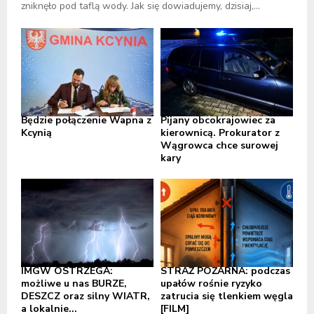
zniknęło pod taflą wody. Jak się dowiadujemy, dzisiaj,...
Będzie połączenie Wapna z
Pijany obcokrajowiec za
Kcynią
kierownicą. Prokurator z
Wągrowca chce surowej
kary
IMGW OSTRZEGA:
STRAŻ POŻARNA: podczas
możliwe u nas BURZE,
upałów rośnie ryzyko
DESZCZ oraz silny WIATR,
zatrucia się tlenkiem węgla
a lokalnie...
[FILM]