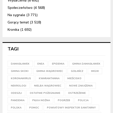
Wydarzenia
(6 692)
Społeczeństwo
(4 568)
Na sygnale
(3 771)
Gorący temat
(3 518)
Kronika
(1 692)
TAGI
DAMASŁAWEK
ENEA
EPIDEMIA
GMINA DAMASŁAWEK
GMINA SKOKI
GMINA WĄGROWIEC
GOŁAŃCZ
IMGW
KORONAWIRUS
KWARANTANNA
MIEŚCISKO
NEKROLOGI
NIELBA WĄGROWIEC
NOWE ZAKAŻENIA
ODESZLI
OSTATNIE POŻEGNANIE
OSTRZEŻENIE
PANDEMIA
PIŁKA NOŻNA
POGRZEB
POLICJA
POLSKA
POMOC
POWIATOWY INSPEKTOR SANITARNY