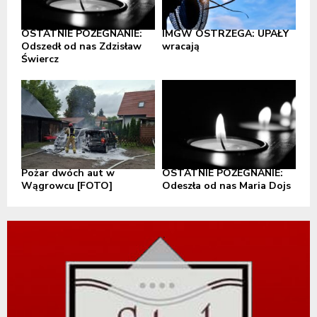
OSTATNIE POŻEGNANIE:
IMGW OSTRZEGA: UPAŁY
Odszedł od nas Zdzisław
wracają
Świercz
Pożar dwóch aut w
OSTATNIE POŻEGNANIE:
Wągrowcu [FOTO]
Odeszła od nas Maria Dojs