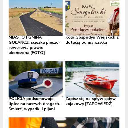
MIASTO I GMINA
Koło Gospodyń Wiejskich z
GOŁAŃCZ: ścieżka pieszo-
dotacją od marszałka
rowerowa prawie
ukończona [FOTO]
POLICJA podsumowuje
Zapisz się na spływ spływ
lipiec na naszych drogach.
kajakowy [ZAPOWIEDŹ]
Śmierć, wypadki i pijani