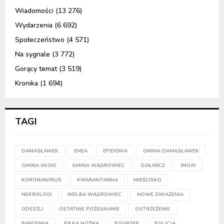
Wiadomości
(13 276)
Wydarzenia
(6 692)
Społeczeństwo
(4 571)
Na sygnale
(3 772)
Gorący temat
(3 519)
Kronika
(1 694)
TAGI
DAMASŁAWEK
ENEA
EPIDEMIA
GMINA DAMASŁAWEK
GMINA SKOKI
GMINA WĄGROWIEC
GOŁAŃCZ
IMGW
KORONAWIRUS
KWARANTANNA
MIEŚCISKO
NEKROLOGI
NIELBA WĄGROWIEC
NOWE ZAKAŻENIA
ODESZLI
OSTATNIE POŻEGNANIE
OSTRZEŻENIE
PANDEMIA
PIŁKA NOŻNA
POGRZEB
POLICJA