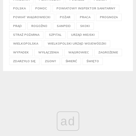
POLSKA
POMOC
POWIATOWY INSPEKTOR SANITARNY
POWIAT WĄGROWIECKI
POŻAR
PRACA
PROGNOZA
PRĄD
ROGOŹNO
SANPEID
SKOKI
STRAŻ POŻARNA
SZPITAL
URZĄD MIEJSKI
WIELKOPOLSKA
WIELKOPOLSKI URZĄD WOJEWÓDZKI
WYPADEK
WYŁĄCZENIA
WĄGROWIEC
ZAGROŻENIE
ZDARZYŁO SIĘ
ZGONY
ŚMIERĆ
ŚWIĘTO
ad