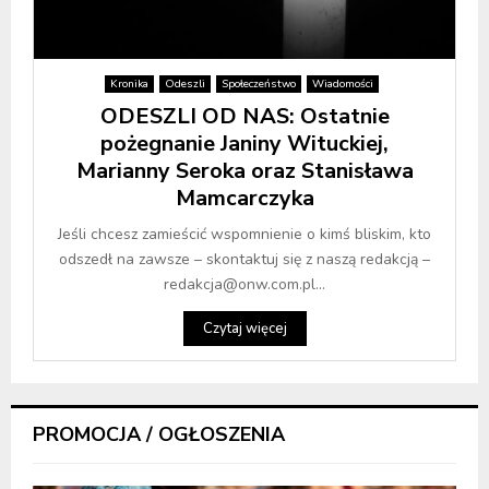
Kronika
Odeszli
Społeczeństwo
Wiadomości
ODESZLI OD NAS: Ostatnie
pożegnanie Janiny Wituckiej,
Marianny Seroka oraz Stanisława
Mamcarczyka
Jeśli chcesz zamieścić wspomnienie o kimś bliskim, kto
odszedł na zawsze – skontaktuj się z naszą redakcją –
redakcja@onw.com.pl...
Czytaj więcej
PROMOCJA / OGŁOSZENIA