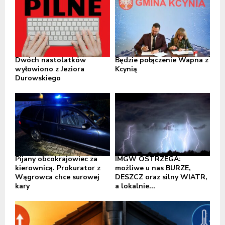
Dwóch nastolatków
Będzie połączenie Wapna z
wyłowiono z Jeziora
Kcynią
Durowskiego
Pijany obcokrajowiec za
IMGW OSTRZEGA:
kierownicą. Prokurator z
możliwe u nas BURZE,
Wągrowca chce surowej
DESZCZ oraz silny WIATR,
kary
a lokalnie...