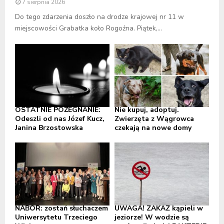
7 sierpnia 2026
Do tego zdarzenia doszło na drodze krajowej nr 11 w
miejscowości Grabatka koło Rogoźna. Piątek,...
OSTATNIE POŻEGNANIE:
Nie kupuj, adoptuj.
Odeszli od nas Józef Kucz,
Zwierzęta z Wągrowca
Janina Brzostowska
czekają na nowe domy
NABÓR: zostań słuchaczem
UWAGA! ZAKAZ kąpieli w
Uniwersytetu Trzeciego
jeziorze! W wodzie są