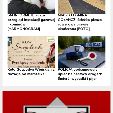
SM INFORMUJE: rusza
MIASTO I GMINA
przegląd instalacji gazowej
GOŁAŃCZ: ścieżka pieszo-
i kominów
rowerowa prawie
[HARMONOGRAM]
ukończona [FOTO]
Koło Gospodyń Wiejskich z
POLICJA podsumowuje
dotacją od marszałka
lipiec na naszych drogach.
Śmierć, wypadki i pijani