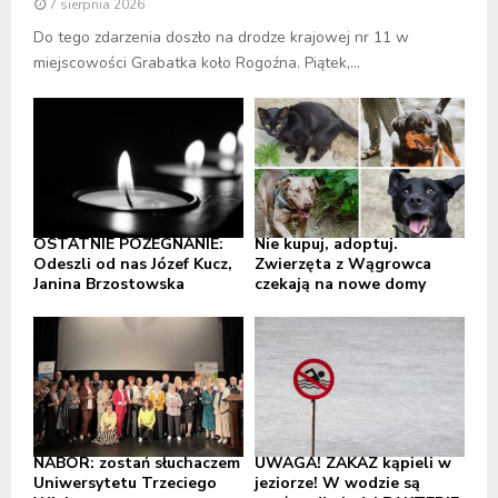
7 sierpnia 2026
Do tego zdarzenia doszło na drodze krajowej nr 11 w
miejscowości Grabatka koło Rogoźna. Piątek,...
OSTATNIE POŻEGNANIE:
Nie kupuj, adoptuj.
Odeszli od nas Józef Kucz,
Zwierzęta z Wągrowca
Janina Brzostowska
czekają na nowe domy
NABÓR: zostań słuchaczem
UWAGA! ZAKAZ kąpieli w
Uniwersytetu Trzeciego
jeziorze! W wodzie są