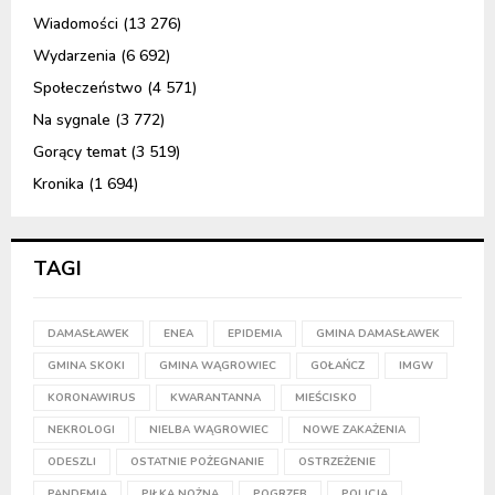
Wiadomości
(13 276)
Wydarzenia
(6 692)
Społeczeństwo
(4 571)
Na sygnale
(3 772)
Gorący temat
(3 519)
Kronika
(1 694)
TAGI
DAMASŁAWEK
ENEA
EPIDEMIA
GMINA DAMASŁAWEK
GMINA SKOKI
GMINA WĄGROWIEC
GOŁAŃCZ
IMGW
KORONAWIRUS
KWARANTANNA
MIEŚCISKO
NEKROLOGI
NIELBA WĄGROWIEC
NOWE ZAKAŻENIA
ODESZLI
OSTATNIE POŻEGNANIE
OSTRZEŻENIE
PANDEMIA
PIŁKA NOŻNA
POGRZEB
POLICJA