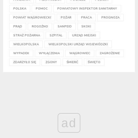
POLSKA
POMOC
POWIATOWY INSPEKTOR SANITARNY
POWIAT WĄGROWIECKI
POŻAR
PRACA
PROGNOZA
PRĄD
ROGOŹNO
SANPEID
SKOKI
STRAŻ POŻARNA
SZPITAL
URZĄD MIEJSKI
WIELKOPOLSKA
WIELKOPOLSKI URZĄD WOJEWÓDZKI
WYPADEK
WYŁĄCZENIA
WĄGROWIEC
ZAGROŻENIE
ZDARZYŁO SIĘ
ZGONY
ŚMIERĆ
ŚWIĘTO
ad