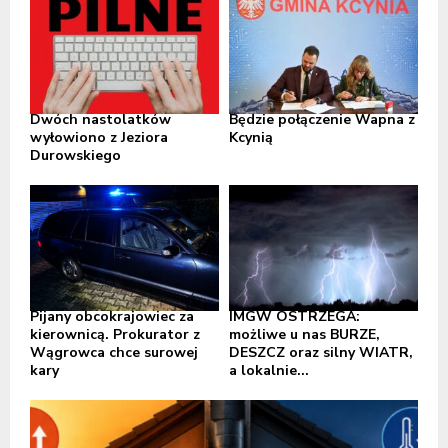
Dwóch nastolatków
Będzie połączenie Wapna z
wyłowiono z Jeziora
Kcynią
Durowskiego
Pijany obcokrajowiec za
IMGW OSTRZEGA:
kierownicą. Prokurator z
możliwe u nas BURZE,
Wągrowca chce surowej
DESZCZ oraz silny WIATR,
kary
a lokalnie...