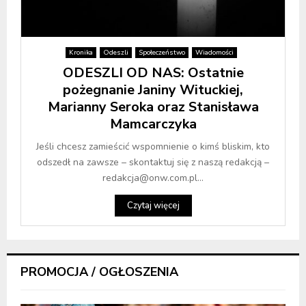
Kronika
Odeszli
Społeczeństwo
Wiadomości
ODESZLI OD NAS: Ostatnie
pożegnanie Janiny Wituckiej,
Marianny Seroka oraz Stanisława
Mamcarczyka
Jeśli chcesz zamieścić wspomnienie o kimś bliskim, kto
odszedł na zawsze – skontaktuj się z naszą redakcją –
redakcja@onw.com.pl...
Czytaj więcej
PROMOCJA / OGŁOSZENIA