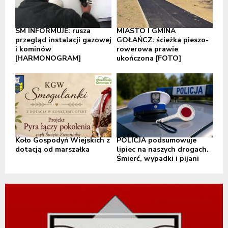
SM INFORMUJE: rusza
MIASTO I GMINA
przegląd instalacji gazowej
GOŁAŃCZ: ścieżka pieszo-
i kominów
rowerowa prawie
[HARMONOGRAM]
ukończona [FOTO]
Koło Gospodyń Wiejskich z
POLICJA podsumowuje
dotacją od marszałka
lipiec na naszych drogach.
Śmierć, wypadki i pijani