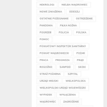
NEKROLOGI
NIELBA WĄGROWIEC
NOWE ZAKAŻENIA
ODESZLI
OSTATNIE POŻEGNANIE
OSTRZEŻENIE
PANDEMIA
PIŁKA NOŻNA
POGRZEB
POLICJA
POLSKA
POMOC
POWIATOWY INSPEKTOR SANITARNY
POWIAT WĄGROWIECKI
POŻAR
PRACA
PROGNOZA
PRĄD
ROGOŹNO
SANPEID
SKOKI
STRAŻ POŻARNA
SZPITAL
URZĄD MIEJSKI
WIELKOPOLSKA
WIELKOPOLSKI URZĄD WOJEWÓDZKI
WYPADEK
WYŁĄCZENIA
WĄGROWIEC
ZAGROŻENIE