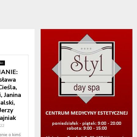
ci
ANIE:
esława
ieśla,
 Janina
lski,
Jerzy
ajniak
022
enie o kimś