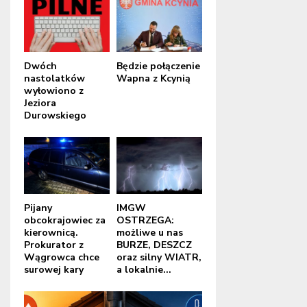
Dwóch
Będzie połączenie
nastolatków
Wapna z Kcynią
wyłowiono z
Jeziora
Durowskiego
Pijany
IMGW
obcokrajowiec za
OSTRZEGA:
kierownicą.
możliwe u nas
Prokurator z
BURZE, DESZCZ
Wągrowca chce
oraz silny WIATR,
surowej kary
a lokalnie...