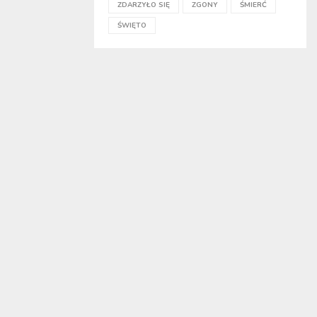
ZDARZYŁO SIĘ
ZGONY
ŚMIERĆ
ŚWIĘTO