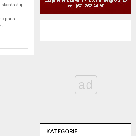
– skontaktuj
–
eb pana
..
ad
KATEGORIE