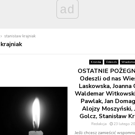
ad
stanisław krajniak
krajniak
Kronika
Odeszli
Wiadomoś
OSTATNIE POŻEGN
Odeszli od nas Wi
Laskowska, Joanna C
Waldemar Witkowski,
Pawlak, Jan Domaga
Alojzy Moszyński, 
Golcz, Stanisław Kr
Redakcja
23 lutego 2
Jeśli chcesz zamieścić wspomni