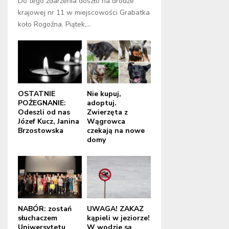
Do tego zdarzenia doszło na drodze
krajowej nr 11 w miejscowości Grabatka
koło Rogoźna. Piątek,...
OSTATNIE
Nie kupuj,
POŻEGNANIE:
adoptuj.
Odeszli od nas
Zwierzęta z
Józef Kucz, Janina
Wągrowca
Brzostowska
czekają na nowe
domy
NABÓR: zostań
UWAGA! ZAKAZ
słuchaczem
kąpieli w jeziorze!
Uniwersytetu
W wodzie są