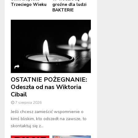
Trzeciego Wieku
groźne dla ludzi
BAKTERIE
OSTATNIE POŻEGNANIE:
Odeszła od nas Wiktoria
Cibail
7 sierpnia 2026
Jeśli chcesz zamieścić wspomnienie o
kimś bliskim, kto odszedł na zawsze, to
skontaktuj się z...