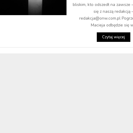
bliskim, kto odszedł na zawsze 
się z naszą redakcją 
redakcja@onw.com.pl Pogrz
Macieja odbędzie się w.
Czytaj więcej