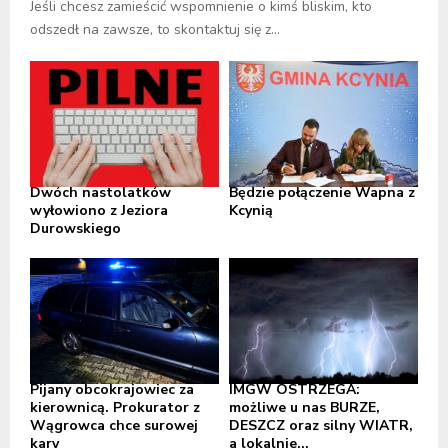
Jeśli chcesz zamieścić wspomnienie o kimś bliskim, kto
odszedł na zawsze, to skontaktuj się z...
Dwóch nastolatków
Będzie połączenie Wapna z
wyłowiono z Jeziora
Kcynią
Durowskiego
Pijany obcokrajowiec za
IMGW OSTRZEGA:
kierownicą. Prokurator z
możliwe u nas BURZE,
Wągrowca chce surowej
DESZCZ oraz silny WIATR,
kary
a lokalnie...