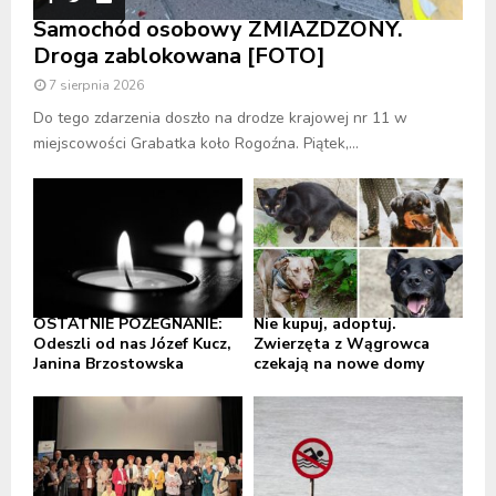
Samochód osobowy ZMIAŻDŻONY.
Droga zablokowana [FOTO]
7 sierpnia 2026
Do tego zdarzenia doszło na drodze krajowej nr 11 w
miejscowości Grabatka koło Rogoźna. Piątek,...
OSTATNIE POŻEGNANIE:
Nie kupuj, adoptuj.
Odeszli od nas Józef Kucz,
Zwierzęta z Wągrowca
Janina Brzostowska
czekają na nowe domy