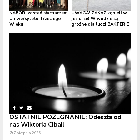
NABÓR: zostań słuchaczem
UWAGA! ZAKAZ kąpieli w
Uniwersytetu Trzeciego
jeziorze! W wodzie są
Wieku
groźne dla ludzi BAKTERIE
OSTATNIE POŻEGNANIE: Odeszła od
nas Wiktoria Cibail
7 sierpnia 2026