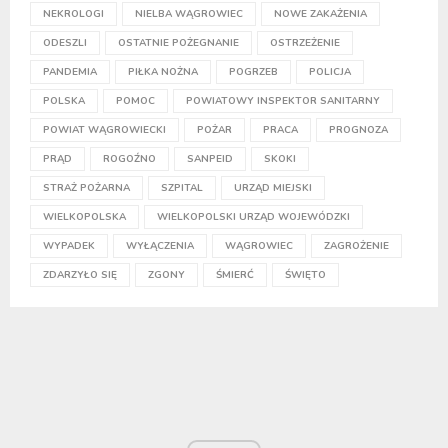
NEKROLOGI
NIELBA WĄGROWIEC
NOWE ZAKAŻENIA
ODESZLI
OSTATNIE POŻEGNANIE
OSTRZEŻENIE
PANDEMIA
PIŁKA NOŻNA
POGRZEB
POLICJA
POLSKA
POMOC
POWIATOWY INSPEKTOR SANITARNY
POWIAT WĄGROWIECKI
POŻAR
PRACA
PROGNOZA
PRĄD
ROGOŹNO
SANPEID
SKOKI
STRAŻ POŻARNA
SZPITAL
URZĄD MIEJSKI
WIELKOPOLSKA
WIELKOPOLSKI URZĄD WOJEWÓDZKI
WYPADEK
WYŁĄCZENIA
WĄGROWIEC
ZAGROŻENIE
ZDARZYŁO SIĘ
ZGONY
ŚMIERĆ
ŚWIĘTO