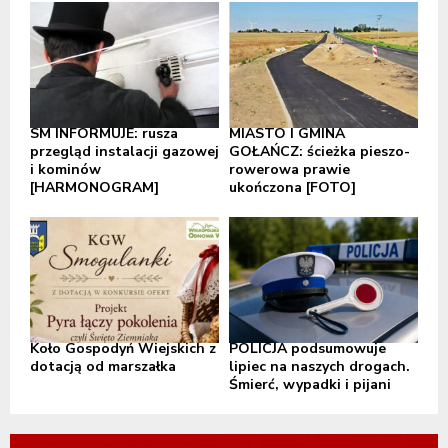
SM INFORMUJE: rusza
MIASTO I GMINA
przegląd instalacji gazowej
GOŁAŃCZ: ścieżka pieszo-
i kominów
rowerowa prawie
[HARMONOGRAM]
ukończona [FOTO]
Koło Gospodyń Wiejskich z
POLICJA podsumowuje
dotacją od marszałka
lipiec na naszych drogach.
Śmierć, wypadki i pijani