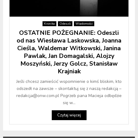
Kronika
Odeszli
Wiadomości
OSTATNIE POŻEGNANIE: Odeszli
od nas Wiesława Laskowska, Joanna
Cieśla, Waldemar Witkowski, Janina
Pawlak, Jan Domagalski, Alojzy
Moszyński, Jerzy Golcz, Stanisław
Krajniak
Jeśli chcesz zamieścić wspomnienie o kimś bliskim, kto
odszedł na zawsze – skontaktuj się z naszą redakcją –
redakcja@onw.com.pl Pogrzeb pana Macieja odbędzie
się w...
Czytaj więcej