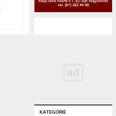
–
..
ad
KATEGORIE