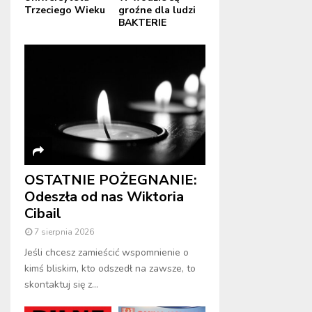
Trzeciego Wieku
groźne dla ludzi
BAKTERIE
OSTATNIE POŻEGNANIE:
Odeszła od nas Wiktoria
Cibail
7 sierpnia 2026
Jeśli chcesz zamieścić wspomnienie o
kimś bliskim, kto odszedł na zawsze, to
skontaktuj się z...