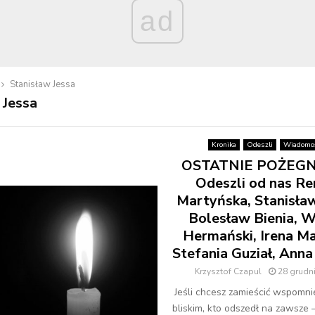
ad
Stanisław Jessa
 Jessa
Kronika
Odeszli
Wiadomoś
OSTATNIE POŻEGN
Odeszli od nas Re
Martyńska, Stanisław
Bolesław Bienia, W
Hermański, Irena Ma
Stefania Guział, Ann
Krzysztof Czapul
28 grudn
Jeśli chcesz zamieścić wspomni
bliskim, kto odszedł na zawsze 