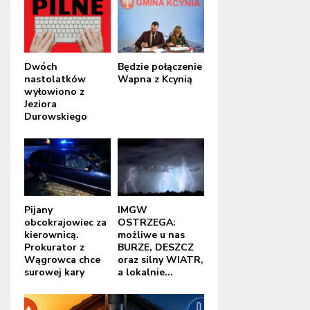
Dwóch
Będzie połączenie
nastolatków
Wapna z Kcynią
wyłowiono z
Jeziora
Durowskiego
Pijany
IMGW
obcokrajowiec za
OSTRZEGA:
kierownicą.
możliwe u nas
Prokurator z
BURZE, DESZCZ
Wągrowca chce
oraz silny WIATR,
surowej kary
a lokalnie...