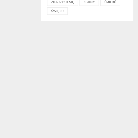
ZDARZYŁO SIĘ
ZGONY
ŚMIERĆ
ŚWIĘTO