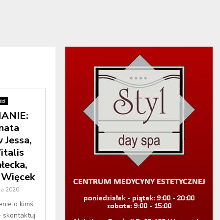
ci
ANIE:
nata
 Jessa,
italis
łecka,
a Więcek
ia 2020
enie o kimś
– skontaktuj