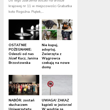
Do tego zdarzenia doszło na drodze
krajowej nr 11 w miejscowości Grabatka
koło Rogoźna. Piątek,...
OSTATNIE
Nie kupuj,
POŻEGNANIE:
adoptuj.
Odeszli od nas
Zwierzęta z
Józef Kucz, Janina
Wągrowca
Brzostowska
czekają na nowe
domy
NABÓR: zostań
UWAGA! ZAKAZ
słuchaczem
kąpieli w jeziorze!
Uniwersytetu
W wodzie są