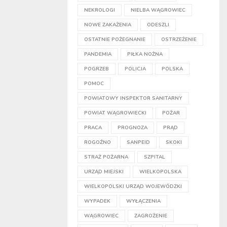
NEKROLOGI
NIELBA WĄGROWIEC
NOWE ZAKAŻENIA
ODESZLI
OSTATNIE POŻEGNANIE
OSTRZEŻENIE
PANDEMIA
PIŁKA NOŻNA
POGRZEB
POLICJA
POLSKA
POMOC
POWIATOWY INSPEKTOR SANITARNY
POWIAT WĄGROWIECKI
POŻAR
PRACA
PROGNOZA
PRĄD
ROGOŹNO
SANPEID
SKOKI
STRAŻ POŻARNA
SZPITAL
URZĄD MIEJSKI
WIELKOPOLSKA
WIELKOPOLSKI URZĄD WOJEWÓDZKI
WYPADEK
WYŁĄCZENIA
WĄGROWIEC
ZAGROŻENIE