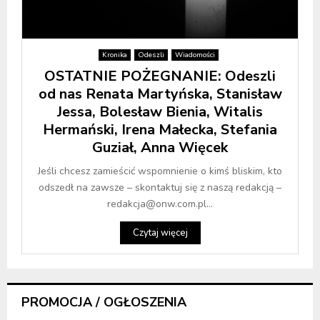
Kronika
Odeszli
Wiadomości
OSTATNIE POŻEGNANIE: Odeszli
od nas Renata Martyńska, Stanisław
Jessa, Bolesław Bienia, Witalis
Hermański, Irena Małecka, Stefania
Guział, Anna Więcek
Jeśli chcesz zamieścić wspomnienie o kimś bliskim, kto
odszedł na zawsze – skontaktuj się z naszą redakcją –
redakcja@onw.com.pl...
Czytaj więcej
PROMOCJA / OGŁOSZENIA