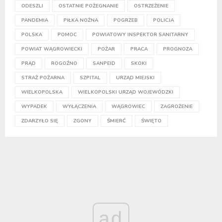
ODESZLI
OSTATNIE POŻEGNANIE
OSTRZEŻENIE
PANDEMIA
PIŁKA NOŻNA
POGRZEB
POLICJA
POLSKA
POMOC
POWIATOWY INSPEKTOR SANITARNY
POWIAT WĄGROWIECKI
POŻAR
PRACA
PROGNOZA
PRĄD
ROGOŹNO
SANPEID
SKOKI
STRAŻ POŻARNA
SZPITAL
URZĄD MIEJSKI
WIELKOPOLSKA
WIELKOPOLSKI URZĄD WOJEWÓDZKI
WYPADEK
WYŁĄCZENIA
WĄGROWIEC
ZAGROŻENIE
ZDARZYŁO SIĘ
ZGONY
ŚMIERĆ
ŚWIĘTO
ad