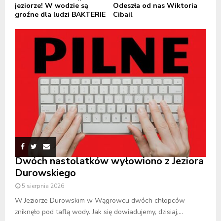
jeziorze! W wodzie są
Odeszła od nas Wiktoria
groźne dla ludzi BAKTERIE
Cibail
Dwóch nastolatków wyłowiono z Jeziora
Durowskiego
5 sierpnia 2026
W Jeziorze Durowskim w Wągrowcu dwóch chłopców
zniknęło pod taflą wody. Jak się dowiadujemy, dzisiaj,...