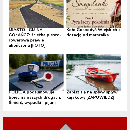
MIASTO I GMINA
Koło Gospodyń Wiejskich z
GOŁAŃCZ: ścieżka pieszo-
dotacją od marszałka
rowerowa prawie
ukończona [FOTO]
POLICJA podsumowuje
Zapisz się na spływ spływ
lipiec na naszych drogach.
kajakowy [ZAPOWIEDŹ]
Śmierć, wypadki i pijani