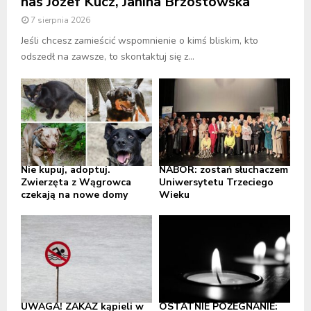
nas Józef Kucz, Janina Brzostowska
7 sierpnia 2026
Jeśli chcesz zamieścić wspomnienie o kimś bliskim, kto
odszedł na zawsze, to skontaktuj się z...
Nie kupuj, adoptuj.
NABÓR: zostań słuchaczem
Zwierzęta z Wągrowca
Uniwersytetu Trzeciego
czekają na nowe domy
Wieku
UWAGA! ZAKAZ kąpieli w
OSTATNIE POŻEGNANIE: