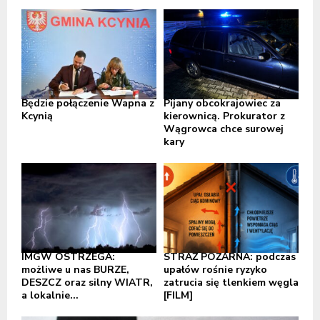
Będzie połączenie Wapna z
Pijany obcokrajowiec za
Kcynią
kierownicą. Prokurator z
Wągrowca chce surowej
kary
IMGW OSTRZEGA:
STRAŻ POŻARNA: podczas
możliwe u nas BURZE,
upałów rośnie ryzyko
DESZCZ oraz silny WIATR,
zatrucia się tlenkiem węgla
a lokalnie...
[FILM]