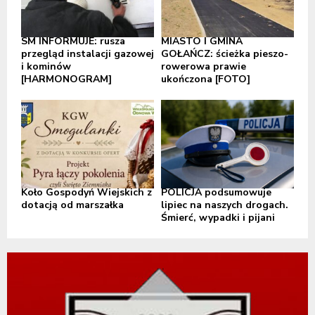
SM INFORMUJE: rusza
MIASTO I GMINA
przegląd instalacji gazowej
GOŁAŃCZ: ścieżka pieszo-
i kominów
rowerowa prawie
[HARMONOGRAM]
ukończona [FOTO]
Koło Gospodyń Wiejskich z
POLICJA podsumowuje
dotacją od marszałka
lipiec na naszych drogach.
Śmierć, wypadki i pijani