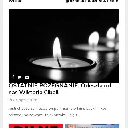
Wieku
groźne dla ludzi BAKTERIE
OSTATNIE POŻEGNANIE: Odeszła od
nas Wiktoria Cibail
7 sierpnia 2026
Jeśli chcesz zamieścić wspomnienie o kimś bliskim, kto
odszedł na zawsze, to skontaktuj się z...