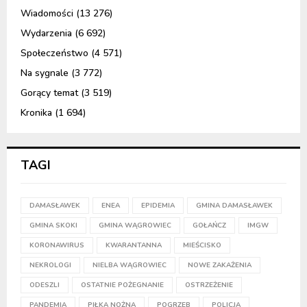
Wiadomości
(13 276)
Wydarzenia
(6 692)
Społeczeństwo
(4 571)
Na sygnale
(3 772)
Gorący temat
(3 519)
Kronika
(1 694)
TAGI
DAMASŁAWEK
ENEA
EPIDEMIA
GMINA DAMASŁAWEK
GMINA SKOKI
GMINA WĄGROWIEC
GOŁAŃCZ
IMGW
KORONAWIRUS
KWARANTANNA
MIEŚCISKO
NEKROLOGI
NIELBA WĄGROWIEC
NOWE ZAKAŻENIA
ODESZLI
OSTATNIE POŻEGNANIE
OSTRZEŻENIE
PANDEMIA
PIŁKA NOŻNA
POGRZEB
POLICJA