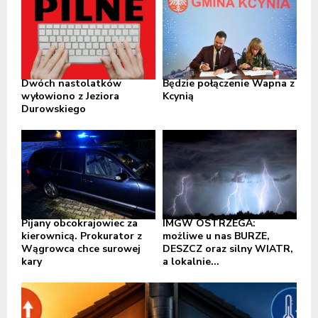
Dwóch nastolatków
Będzie połączenie Wapna z
wyłowiono z Jeziora
Kcynią
Durowskiego
Pijany obcokrajowiec za
IMGW OSTRZEGA:
kierownicą. Prokurator z
możliwe u nas BURZE,
Wągrowca chce surowej
DESZCZ oraz silny WIATR,
kary
a lokalnie...