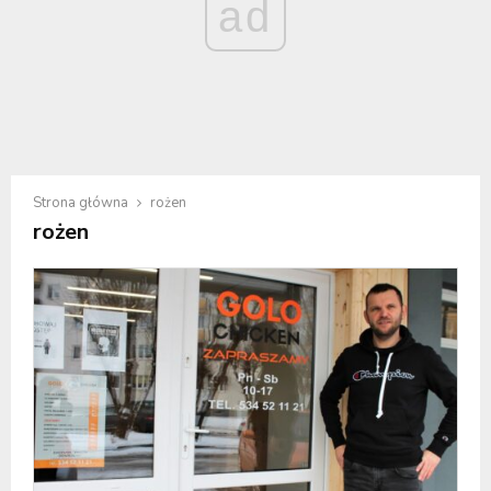
ad
Strona główna
rożen
rożen