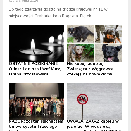
7 sierpnia 2026
Do tego zdarzenia doszło na drodze krajowej nr 11 w
miejscowości Grabatka koło Rogoźna. Piątek,...
OSTATNIE POŻEGNANIE:
Nie kupuj, adoptuj.
Odeszli od nas Józef Kucz,
Zwierzęta z Wągrowca
Janina Brzostowska
czekają na nowe domy
NABÓR: zostań słuchaczem
UWAGA! ZAKAZ kąpieli w
Uniwersytetu Trzeciego
jeziorze! W wodzie są