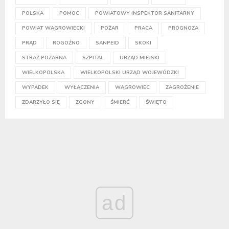
POLSKA
POMOC
POWIATOWY INSPEKTOR SANITARNY
POWIAT WĄGROWIECKI
POŻAR
PRACA
PROGNOZA
PRĄD
ROGOŹNO
SANPEID
SKOKI
STRAŻ POŻARNA
SZPITAL
URZĄD MIEJSKI
WIELKOPOLSKA
WIELKOPOLSKI URZĄD WOJEWÓDZKI
WYPADEK
WYŁĄCZENIA
WĄGROWIEC
ZAGROŻENIE
ZDARZYŁO SIĘ
ZGONY
ŚMIERĆ
ŚWIĘTO
ad