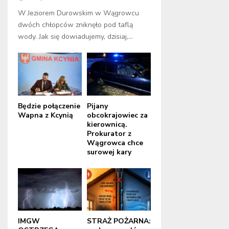
W Jeziorem Durowskim w Wągrowcu
dwóch chłopców zniknęło pod taflą
wody. Jak się dowiadujemy, dzisiaj,...
Będzie połączenie
Pijany
Wapna z Kcynią
obcokrajowiec za
kierownicą.
Prokurator z
Wągrowca chce
surowej kary
IMGW
STRAŻ POŻARNA: