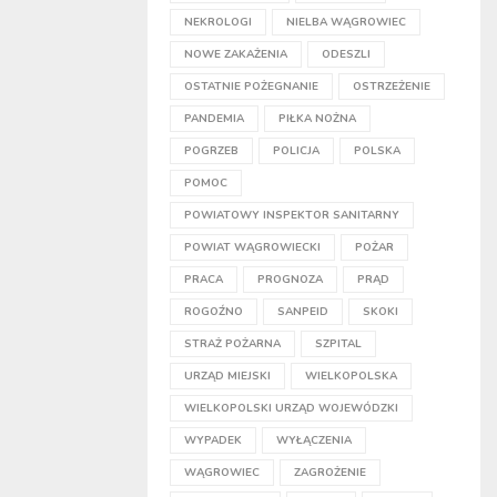
NEKROLOGI
NIELBA WĄGROWIEC
NOWE ZAKAŻENIA
ODESZLI
OSTATNIE POŻEGNANIE
OSTRZEŻENIE
PANDEMIA
PIŁKA NOŻNA
POGRZEB
POLICJA
POLSKA
POMOC
POWIATOWY INSPEKTOR SANITARNY
POWIAT WĄGROWIECKI
POŻAR
PRACA
PROGNOZA
PRĄD
ROGOŹNO
SANPEID
SKOKI
STRAŻ POŻARNA
SZPITAL
URZĄD MIEJSKI
WIELKOPOLSKA
WIELKOPOLSKI URZĄD WOJEWÓDZKI
WYPADEK
WYŁĄCZENIA
WĄGROWIEC
ZAGROŻENIE