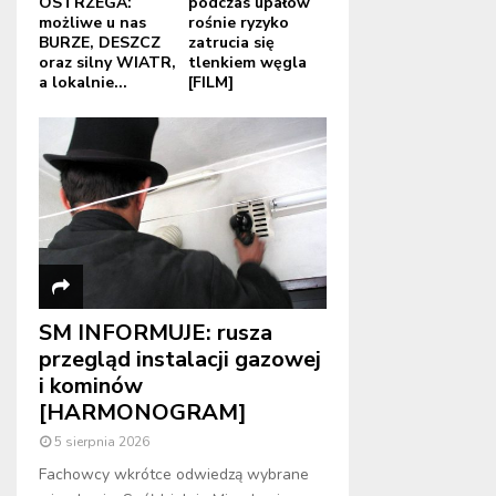
OSTRZEGA:
podczas upałów
możliwe u nas
rośnie ryzyko
BURZE, DESZCZ
zatrucia się
oraz silny WIATR,
tlenkiem węgla
a lokalnie...
[FILM]
SM INFORMUJE: rusza
przegląd instalacji gazowej
i kominów
[HARMONOGRAM]
5 sierpnia 2026
Fachowcy wkrótce odwiedzą wybrane