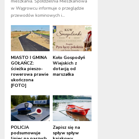
mieszkania. Spółdzielnia Mieszkaniowa
w Wągrowcu informuje o przeglądzie
przewodów kominowych i...
MIASTO I GMINA
Koło Gospodyń
GOŁAŃCZ:
Wiejskich z
ścieżka pieszo-
dotacją od
rowerowa prawie
marszałka
ukończona
[FOTO]
POLICJA
Zapisz się na
podsumowuje
spływ spływ
lipiec na naszych
kajakowy