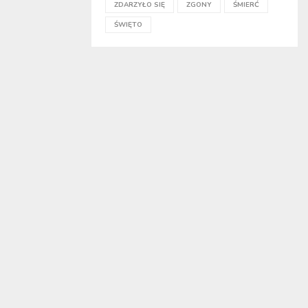
ZDARZYŁO SIĘ
ZGONY
ŚMIERĆ
ŚWIĘTO