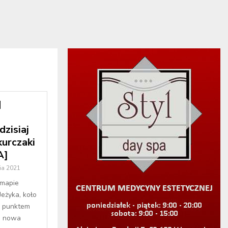
zisiaj
kurczaki
A]
ia 2021
 mapie
Jeżyka, koło
y punktem
je nowa