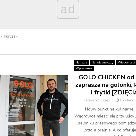
ad
kurczaki
Na luzie
Na własne oczy
Wiadomości
Wydarzenia
GOLO CHICKEN od d
zaprasza na golonki, 
i frytki [ZDJĘCI
Krzysztof Czapul
15 styczn
Nowy punkt na kulinarnej
Wągrowca mieści się przy ulicy 
saloniku prasowego pomiędz
lotto a pralnią. A co oferu