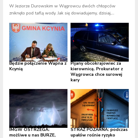
W Jeziorze Durowskim w Wągrowcu dwóch chłopców
zniknęło pod taflą wody. Jak się dowiadujemy, dzisiaj,...
Będzie połączenie Wapna z
Pijany obcokrajowiec za
Kcynią
kierownicą. Prokurator z
Wągrowca chce surowej
kary
IMGW OSTRZEGA:
STRAŻ POŻARNA: podczas
możliwe u nas BURZE,
upałów rośnie ryzyko