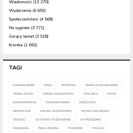
Wiadomości
(13 270)
Wydarzenia
(6 692)
Społeczeństwo
(4 568)
Na sygnale
(3 771)
Gorący temat
(3 518)
Kronika
(1 692)
TAGI
DAMASŁAWEK
ENEA
EPIDEMIA
GMINA DAMASŁAWEK
GMINA SKOKI
GMINA WĄGROWIEC
GOŁAŃCZ
IMGW
KORONAWIRUS
KWARANTANNA
MIEŚCISKO
NEKROLOGI
NIELBA WĄGROWIEC
NOWE ZAKAŻENIA
ODESZLI
OSTATNIE POŻEGNANIE
OSTRZEŻENIE
PANDEMIA
PIŁKA NOŻNA
POGRZEB
POLICJA