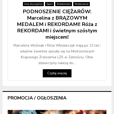
Inne dyscypliny
Sport
Wiadomości
Wydarzenia
PODNOSZENIE CIĘŻARÓW:
Marcelina z BRĄZOWYM
MEDALEM i REKORDAMI! Róża z
REKORDAMI i świetnym szóstym
miejscem!
Marcelina Woźniak i Róża Włodarczyk mają po 13 lat i
właśnie świetnie spisały się na Mistrzostwach
Krajowego Zrzeszenia LZS w Zamościu. Obie
dziewczyny należą do...
Czytaj więcej
PROMOCJA / OGŁOSZENIA