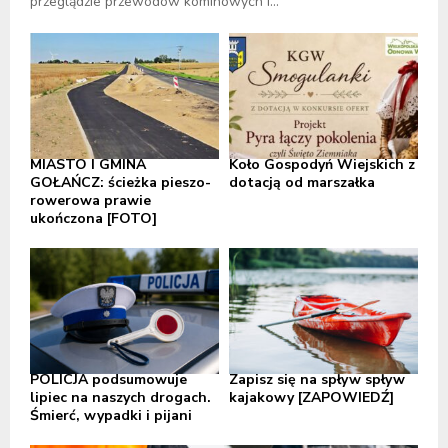
przeglądzie przewodów kominowych i...
MIASTO I GMINA
Koło Gospodyń Wiejskich z
GOŁAŃCZ: ścieżka pieszo-
dotacją od marszałka
rowerowa prawie
ukończona [FOTO]
POLICJA podsumowuje
Zapisz się na spływ spływ
lipiec na naszych drogach.
kajakowy [ZAPOWIEDŹ]
Śmierć, wypadki i pijani