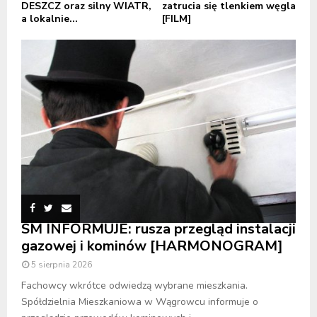
DESZCZ oraz silny WIATR,
zatrucia się tlenkiem węgla
a lokalnie...
[FILM]
SM INFORMUJE: rusza przegląd instalacji
gazowej i kominów [HARMONOGRAM]
5 sierpnia 2026
Fachowcy wkrótce odwiedzą wybrane mieszkania.
Spółdzielnia Mieszkaniowa w Wągrowcu informuje o