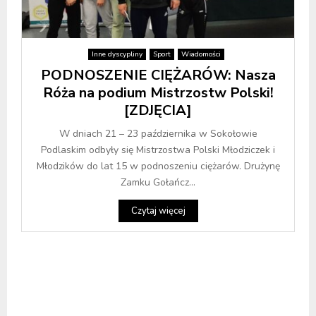
Inne dyscypliny
Sport
Wiadomości
PODNOSZENIE CIĘŻARÓW: Nasza
Róża na podium Mistrzostw Polski!
[ZDJĘCIA]
W dniach 21 – 23 października w Sokołowie
Podlaskim odbyły się Mistrzostwa Polski Młodziczek i
Młodzików do lat 15 w podnoszeniu ciężarów. Drużynę
Zamku Gołańcz...
Czytaj więcej