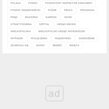
POLSKA
POMOC
POWIATOWY INSPEKTOR SANITARNY
POWIAT WĄGROWIECKI
POŻAR
PRACA
PROGNOZA
PRĄD
ROGOŹNO
SANPEID
SKOKI
STRAŻ POŻARNA
SZPITAL
URZĄD MIEJSKI
WIELKOPOLSKA
WIELKOPOLSKI URZĄD WOJEWÓDZKI
WYPADEK
WYŁĄCZENIA
WĄGROWIEC
ZAGROŻENIE
ZDARZYŁO SIĘ
ZGONY
ŚMIERĆ
ŚWIĘTO
ad