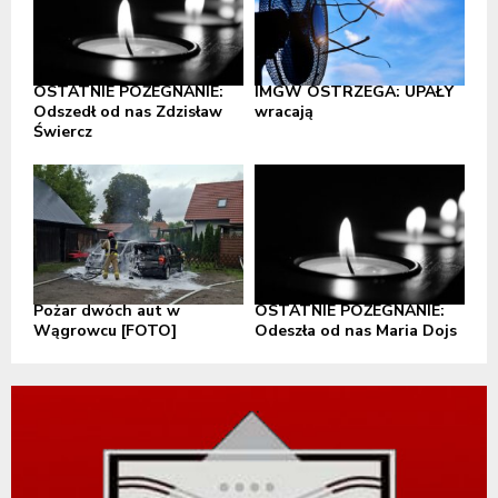
OSTATNIE POŻEGNANIE:
IMGW OSTRZEGA: UPAŁY
Odszedł od nas Zdzisław
wracają
Świercz
Pożar dwóch aut w
OSTATNIE POŻEGNANIE:
Wągrowcu [FOTO]
Odeszła od nas Maria Dojs