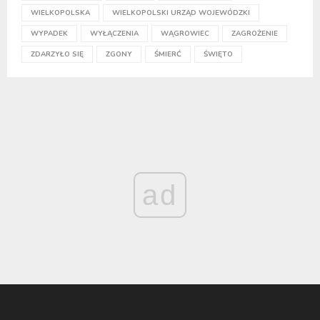
WIELKOPOLSKA
WIELKOPOLSKI URZĄD WOJEWÓDZKI
WYPADEK
WYŁĄCZENIA
WĄGROWIEC
ZAGROŻENIE
ZDARZYŁO SIĘ
ZGONY
ŚMIERĆ
ŚWIĘTO
ad