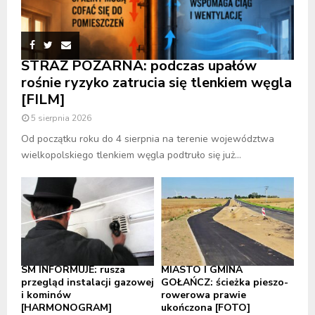
STRAŻ POŻARNA: podczas upałów
rośnie ryzyko zatrucia się tlenkiem węgla
[FILM]
5 sierpnia 2026
Od początku roku do 4 sierpnia na terenie województwa
wielkopolskiego tlenkiem węgla podtruło się już...
SM INFORMUJE: rusza
MIASTO I GMINA
przegląd instalacji gazowej
GOŁAŃCZ: ścieżka pieszo-
i kominów
rowerowa prawie
[HARMONOGRAM]
ukończona [FOTO]