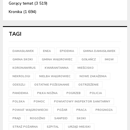
Gorący temat
(3 519)
Kronika
(1 694)
TAGI
DAMASŁAWEK
ENEA
EPIDEMIA
GMINA DAMASŁAWEK
GMINA SKOKI
GMINA WĄGROWIEC
GOŁAŃCZ
IMGW
KORONAWIRUS
KWARANTANNA
MIEŚCISKO
NEKROLOGI
NIELBA WĄGROWIEC
NOWE ZAKAŻENIA
ODESZLI
OSTATNIE POŻEGNANIE
OSTRZEŻENIE
PANDEMIA
PIŁKA NOŻNA
POGRZEB
POLICJA
POLSKA
POMOC
POWIATOWY INSPEKTOR SANITARNY
POWIAT WĄGROWIECKI
POŻAR
PRACA
PROGNOZA
PRĄD
ROGOŹNO
SANPEID
SKOKI
STRAŻ POŻARNA
SZPITAL
URZĄD MIEJSKI