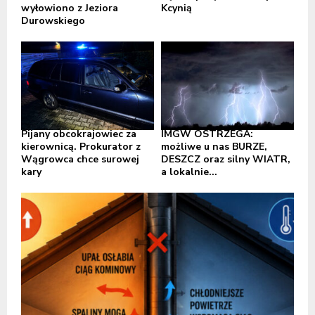
wyłowiono z Jeziora
Kcynią
Durowskiego
Pijany obcokrajowiec za
IMGW OSTRZEGA:
kierownicą. Prokurator z
możliwe u nas BURZE,
Wągrowca chce surowej
DESZCZ oraz silny WIATR,
kary
a lokalnie...