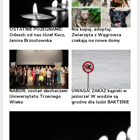
OSTATNIE POŻEGNANIE:
Nie kupuj, adoptuj.
Odeszli od nas Józef Kucz,
Zwierzęta z Wągrowca
Janina Brzostowska
czekają na nowe domy
NABÓR: zostań słuchaczem
UWAGA! ZAKAZ kąpieli w
Uniwersytetu Trzeciego
jeziorze! W wodzie są
Wieku
groźne dla ludzi BAKTERIE