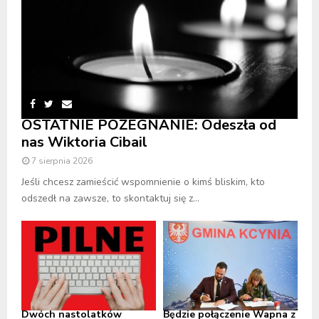
OSTATNIE POŻEGNANIE: Odeszła od
nas Wiktoria Cibail
7 sierpnia 2026
Jeśli chcesz zamieścić wspomnienie o kimś bliskim, kto
odszedł na zawsze, to skontaktuj się z...
Dwóch nastolatków
Będzie połączenie Wapna z