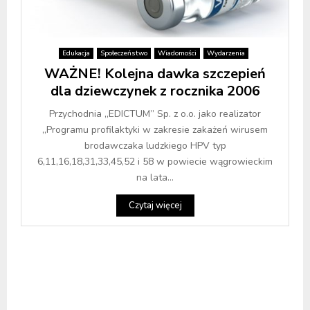
Edukacja
Społeczeństwo
Wiadomości
Wydarzenia
WAŻNE! Kolejna dawka szczepień
dla dziewczynek z rocznika 2006
Przychodnia „EDICTUM” Sp. z o.o. jako realizator
„Programu profilaktyki w zakresie zakażeń wirusem
brodawczaka ludzkiego HPV typ
6,11,16,18,31,33,45,52 i 58 w powiecie wągrowieckim
na lata...
Czytaj więcej