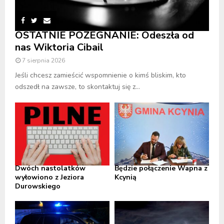
OSTATNIE POŻEGNANIE: Odeszła od
nas Wiktoria Cibail
7 sierpnia 2026
Jeśli chcesz zamieścić wspomnienie o kimś bliskim, kto
odszedł na zawsze, to skontaktuj się z...
Dwóch nastolatków
Będzie połączenie Wapna z
wyłowiono z Jeziora
Kcynią
Durowskiego