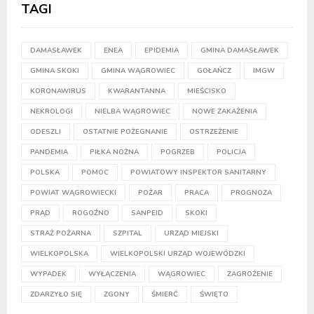
TAGI
DAMASŁAWEK
ENEA
EPIDEMIA
GMINA DAMASŁAWEK
GMINA SKOKI
GMINA WĄGROWIEC
GOŁAŃCZ
IMGW
KORONAWIRUS
KWARANTANNA
MIEŚCISKO
NEKROLOGI
NIELBA WĄGROWIEC
NOWE ZAKAŻENIA
ODESZLI
OSTATNIE POŻEGNANIE
OSTRZEŻENIE
PANDEMIA
PIŁKA NOŻNA
POGRZEB
POLICJA
POLSKA
POMOC
POWIATOWY INSPEKTOR SANITARNY
POWIAT WĄGROWIECKI
POŻAR
PRACA
PROGNOZA
PRĄD
ROGOŹNO
SANPEID
SKOKI
STRAŻ POŻARNA
SZPITAL
URZĄD MIEJSKI
WIELKOPOLSKA
WIELKOPOLSKI URZĄD WOJEWÓDZKI
WYPADEK
WYŁĄCZENIA
WĄGROWIEC
ZAGROŻENIE
ZDARZYŁO SIĘ
ZGONY
ŚMIERĆ
ŚWIĘTO