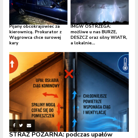
Pijany obcokrajowiec za
IMGW OSTRZEGA:
kierownicą. Prokurator z
możliwe u nas BURZE,
Wągrowca chce surowej
DESZCZ oraz silny WIATR,
kary
a lokalnie...
STRAŻ POŻARNA: podczas upałów