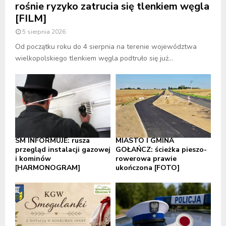
rośnie ryzyko zatrucia się tlenkiem węgla
[FILM]
5 sierpnia 2026
Od początku roku do 4 sierpnia na terenie województwa
wielkopolskiego tlenkiem węgla podtruło się już...
SM INFORMUJE: rusza
MIASTO I GMINA
przegląd instalacji gazowej
GOŁAŃCZ: ścieżka pieszo-
i kominów
rowerowa prawie
[HARMONOGRAM]
ukończona [FOTO]