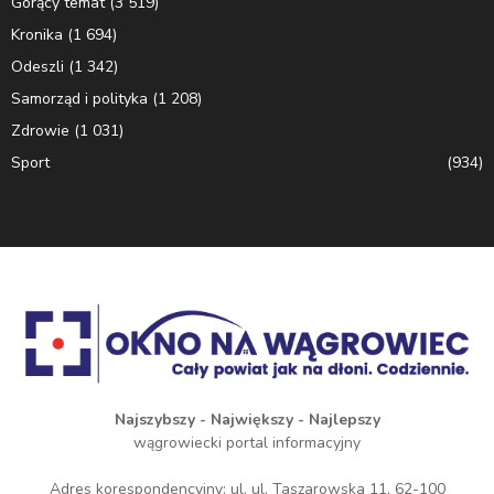
Gorący temat
(3 519)
Kronika
(1 694)
Odeszli
(1 342)
Samorząd i polityka
(1 208)
Zdrowie
(1 031)
Sport
(934)
Najszybszy - Największy - Najlepszy
wągrowiecki portal informacyjny
Adres korespondencyjny: ul. ul. Taszarowska 11, 62-100