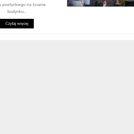
 poetyckiego na ścianie
budynku...
Czytaj więcej