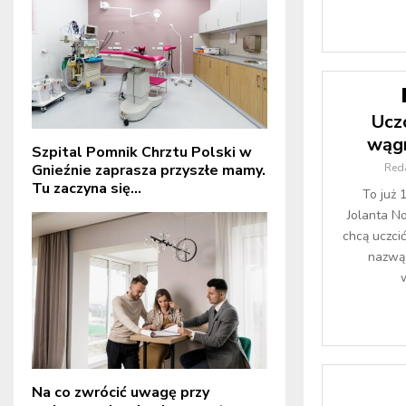
Uczc
wągr
Szpital Pomnik Chrztu Polski w
Gnieźnie zaprasza przyszłe mamy.
Red
Tu zaczyna się...
To już 
Jolanta N
chcą uczci
nazwą 
w
Na co zwrócić uwagę przy