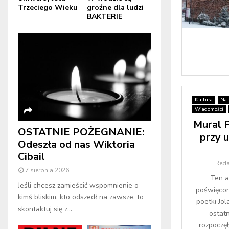
Trzeciego Wieku
groźne dla ludzi
BAKTERIE
Kultura
Na 
Wiadomości
Mural 
OSTATNIE POŻEGNANIE:
przy u
Odeszła od nas Wiktoria
Cibail
Reda
7 sierpnia 2026
Ten a
Jeśli chcesz zamieścić wspomnienie o
poświęcon
kimś bliskim, kto odszedł na zawsze, to
poetki Jo
skontaktuj się z...
ostat
rozpoczę