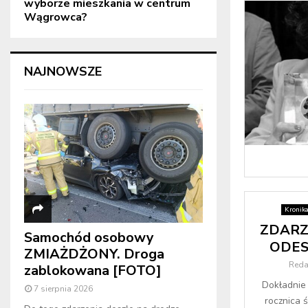
wyborze mieszkania w centrum
Wągrowca?
NAJNOWSZE
Kronik
ZDARZY
Samochód osobowy
ODESZ
ZMIAŻDŻONY. Droga
Reda
zablokowana [FOTO]
Dokładnie 
7 sierpnia 2026
rocznica 