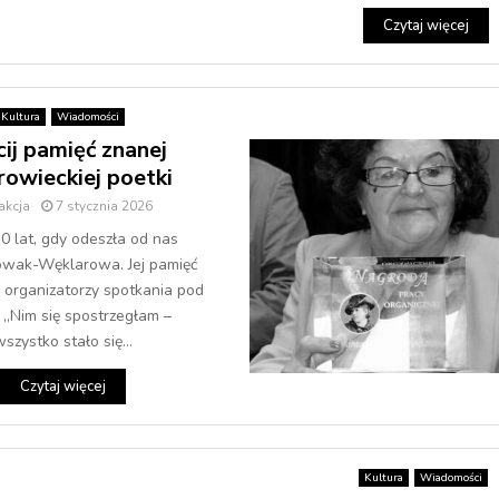
Czytaj więcej
Kultura
Wiadomości
ij pamięć znanej
owieckiej poetki
akcja
7 stycznia 2026
10 lat, gdy odeszła od nas
owak-Węklarowa. Jej pamięć
ć organizatorzy spotkania pod
„Nim się spostrzegłam –
szystko stało się...
Czytaj więcej
Kultura
Wiadomości