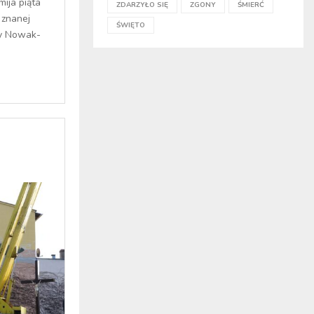
mija piąta
ZDARZYŁO SIĘ
ZGONY
ŚMIERĆ
 znanej
ŚWIĘTO
ty Nowak-