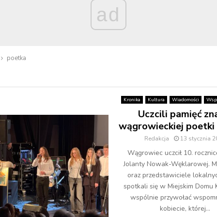
ad
poetka
Kronika
Kultura
Wiadomości
Wspo
Uczcili pamięć zn
wągrowieckiej poetki
Redakcja
13 stycznia 
Wągrowiec uczcił 10. rocznic
Jolanty Nowak-Węklarowej. M
oraz przedstawiciele lokaln
spotkali się w Miejskim Domu K
wspólnie przywołać wspomn
kobiecie, której...