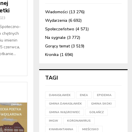
nej
etki
Wiadomości
(13 276)
023
Wydarzenia
(6 692)
Społeczno-
Społeczeństwo
(4 571)
h chętnych
Na sygnale
(3 772)
iu imienin
Gorący temat
(3 519)
 15 czerwca,
tkanie...
Kronika
(1 694)
TAGI
DAMASŁAWEK
ENEA
EPIDEMIA
GMINA DAMASŁAWEK
GMINA SKOKI
GMINA WĄGROWIEC
GOŁAŃCZ
IMGW
KORONAWIRUS
KWARANTANNA
MIEŚCISKO