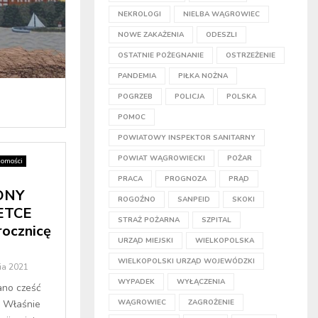
NEKROLOGI
NIELBA WĄGROWIEC
NOWE ZAKAŻENIA
ODESZLI
OSTATNIE POŻEGNANIE
OSTRZEŻENIE
PANDEMIA
PIŁKA NOŻNA
POGRZEB
POLICJA
POLSKA
POMOC
POWIATOWY INSPEKTOR SANITARNY
POWIAT WĄGROWIECKI
POŻAR
omości
PRACA
PROGNOZA
PRĄD
ONY
ROGOŹNO
SANPEID
SKOKI
OETCE
STRAŻ POŻARNA
SZPITAL
rocznicę
URZĄD MIEJSKI
WIELKOPOLSKA
WIELKOPOLSKI URZĄD WOJEWÓDZKI
ia 2021
WYPADEK
WYŁĄCZENIA
ano cześć
 Właśnie
WĄGROWIEC
ZAGROŻENIE