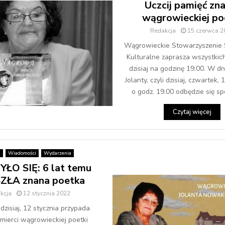
Uczcij pamięć zna
wągrowieckiej po
Redakcja
15 czerwca 2
Wągrowieckie Stowarzyszenie 
Kulturalne zaprasza wszystkic
dzisiaj na godzinę 19.00. W dn
Jolanty, czyli dzisiaj, czwartek,
o godz. 19.00 odbędzie się spo
Czytaj więcej
a
Wiadomości
Wydarzenia
ŁO SIĘ: 6 lat temu
ŁA znana poetka
kcja
12 stycznia 2022
dzisiaj, 12 stycznia przypada
śmierci wągrowieckiej poetki