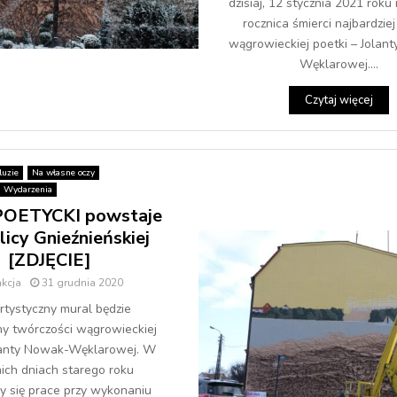
dzisiaj, 12 stycznia 2021 roku 
rocznica śmierci najbardziej
wągrowieckiej poetki – Jolan
Węklarowej....
Czytaj więcej
luzie
Na własne oczy
Wydarzenia
POETYCKI powstaje
licy Gnieźnieńskiej
[ZDJĘCIE]
kcja
31 grudnia 2020
rtystyczny mural będzie
y twórczości wągrowieckiej
lanty Nowak-Węklarowej. W
nich dniach starego roku
ły się prace przy wykonaniu