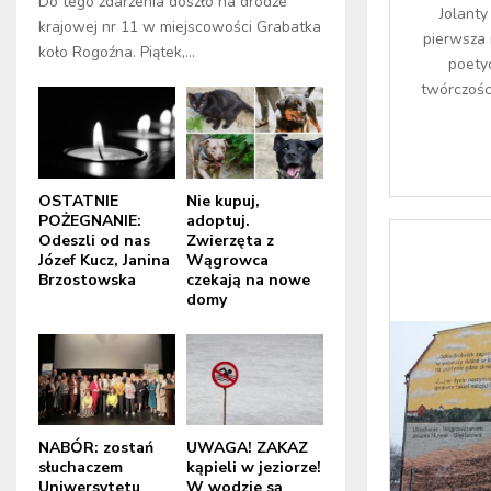
Do tego zdarzenia doszło na drodze
Jolant
krajowej nr 11 w miejscowości Grabatka
pierwsza 
koło Rogoźna. Piątek,...
poety
twórczośc
OSTATNIE
Nie kupuj,
POŻEGNANIE:
adoptuj.
Odeszli od nas
Zwierzęta z
Józef Kucz, Janina
Wągrowca
Brzostowska
czekają na nowe
domy
NABÓR: zostań
UWAGA! ZAKAZ
słuchaczem
kąpieli w jeziorze!
Uniwersytetu
W wodzie są