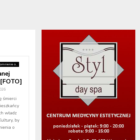
mnienie o...
anej
 [FOTO]
2026
ę śmierci
ieszkańcy
ych władz
ultury, by
ienia o