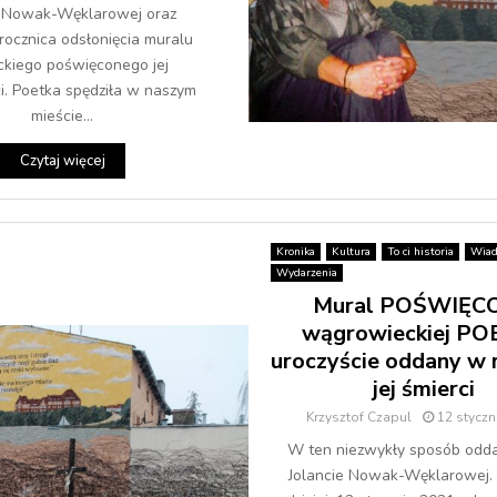
y Nowak-Węklarowej oraz
rocznica odsłonięcia muralu
ckiego poświęconego jej
i. Poetka spędziła w naszym
mieście...
Czytaj więcej
Kronika
Kultura
To ci historia
Wiad
Wydarzenia
Mural POŚWIĘC
wągrowieckiej P
uroczyście oddany w 
jej śmierci
Krzysztof Czapul
12 styczn
W ten niezwykły sposób odd
Jolancie Nowak-Węklarowej.