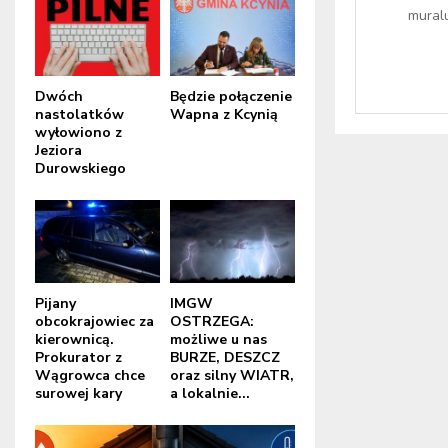
muralu
Dwóch
Będzie połączenie
nastolatków
Wapna z Kcynią
wyłowiono z
Jeziora
Durowskiego
Pijany
IMGW
obcokrajowiec za
OSTRZEGA:
kierownicą.
możliwe u nas
Prokurator z
BURZE, DESZCZ
Wągrowca chce
oraz silny WIATR,
surowej kary
a lokalnie...