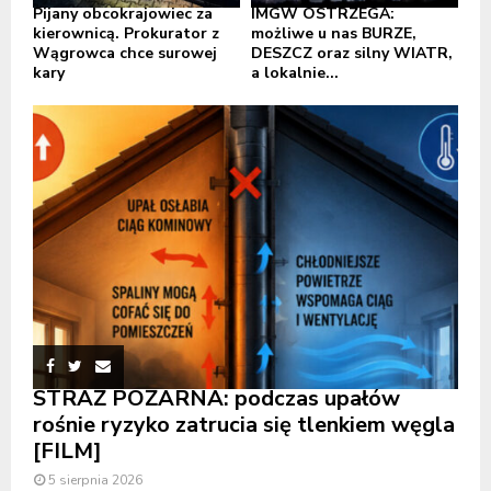
Pijany obcokrajowiec za
IMGW OSTRZEGA:
kierownicą. Prokurator z
możliwe u nas BURZE,
Wągrowca chce surowej
DESZCZ oraz silny WIATR,
kary
a lokalnie...
STRAŻ POŻARNA: podczas upałów
rośnie ryzyko zatrucia się tlenkiem węgla
[FILM]
5 sierpnia 2026