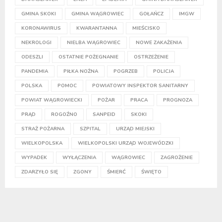
GMINA SKOKI
GMINA WĄGROWIEC
GOŁAŃCZ
IMGW
KORONAWIRUS
KWARANTANNA
MIEŚCISKO
NEKROLOGI
NIELBA WĄGROWIEC
NOWE ZAKAŻENIA
ODESZLI
OSTATNIE POŻEGNANIE
OSTRZEŻENIE
PANDEMIA
PIŁKA NOŻNA
POGRZEB
POLICJA
POLSKA
POMOC
POWIATOWY INSPEKTOR SANITARNY
POWIAT WĄGROWIECKI
POŻAR
PRACA
PROGNOZA
PRĄD
ROGOŹNO
SANPEID
SKOKI
STRAŻ POŻARNA
SZPITAL
URZĄD MIEJSKI
WIELKOPOLSKA
WIELKOPOLSKI URZĄD WOJEWÓDZKI
WYPADEK
WYŁĄCZENIA
WĄGROWIEC
ZAGROŻENIE
ZDARZYŁO SIĘ
ZGONY
ŚMIERĆ
ŚWIĘTO