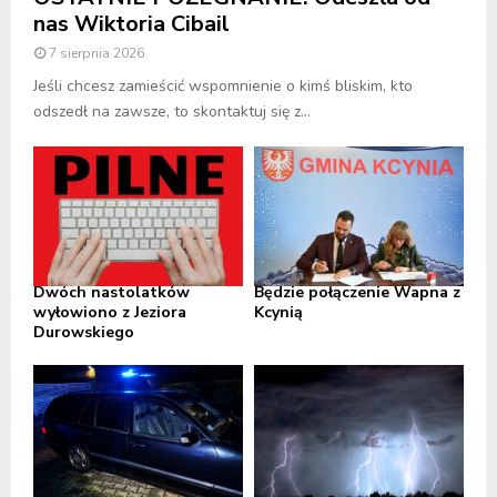
nas Wiktoria Cibail
7 sierpnia 2026
Jeśli chcesz zamieścić wspomnienie o kimś bliskim, kto
odszedł na zawsze, to skontaktuj się z...
Dwóch nastolatków
Będzie połączenie Wapna z
wyłowiono z Jeziora
Kcynią
Durowskiego