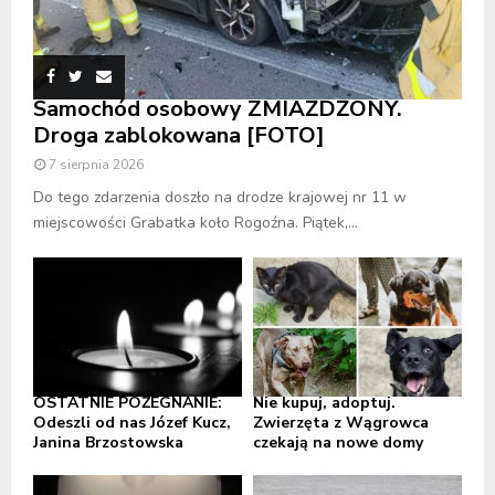
Samochód osobowy ZMIAŻDŻONY.
Droga zablokowana [FOTO]
7 sierpnia 2026
Do tego zdarzenia doszło na drodze krajowej nr 11 w
miejscowości Grabatka koło Rogoźna. Piątek,...
OSTATNIE POŻEGNANIE:
Nie kupuj, adoptuj.
Odeszli od nas Józef Kucz,
Zwierzęta z Wągrowca
Janina Brzostowska
czekają na nowe domy