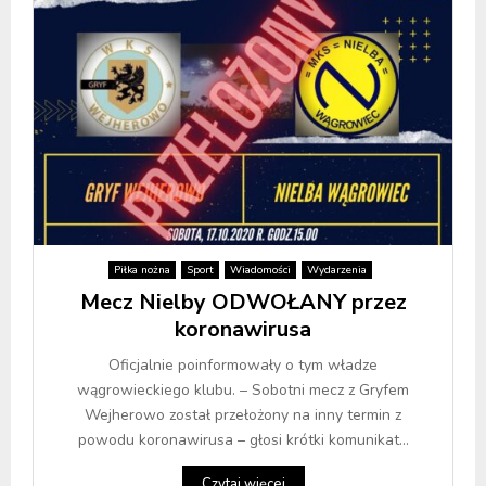
Piłka nożna
Sport
Wiadomości
Wydarzenia
Mecz Nielby ODWOŁANY przez
koronawirusa
Oficjalnie poinformowały o tym władze
wągrowieckiego klubu. – Sobotni mecz z Gryfem
Wejherowo został przełożony na inny termin z
powodu koronawirusa – głosi krótki komunikat...
Czytaj więcej