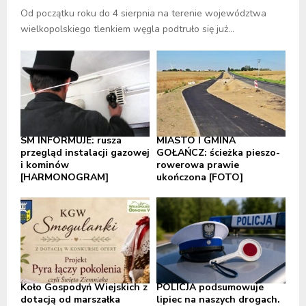
Od początku roku do 4 sierpnia na terenie województwa
wielkopolskiego tlenkiem węgla podtruło się już...
SM INFORMUJE: rusza
MIASTO I GMINA
przegląd instalacji gazowej
GOŁAŃCZ: ścieżka pieszo-
i kominów
rowerowa prawie
[HARMONOGRAM]
ukończona [FOTO]
Koło Gospodyń Wiejskich z
POLICJA podsumowuje
dotacją od marszałka
lipiec na naszych drogach.