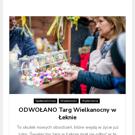
Społeczeństwo
Wiadomości
Wydarzenia
ODWOŁANO Targ Wielkanocny w
Łeknie
To skutek nowych obostrzeń, które wejdą w życie już
jutro. Świąteczny targ w Łeknie miał się odbyć w tę