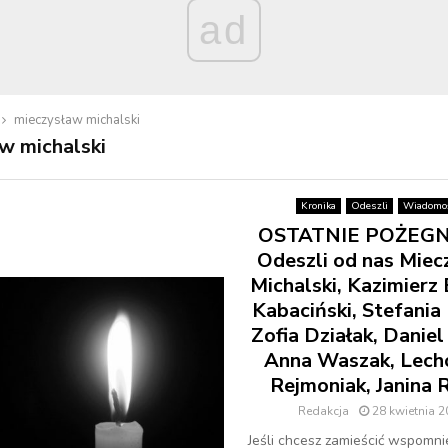
ad
mieczysław michalski
w michalski
Kronika
Odeszli
Wiadomoś
OSTATNIE POŻEGN
Odeszli od nas Miec
Michalski, Kazimierz
Kabaciński, Stefania
Zofia Działak, Daniel
Anna Waszak, Lech
Rejmoniak, Janina 
Redakcja
28 kwietnia 
Jeśli chcesz zamieścić wspomni