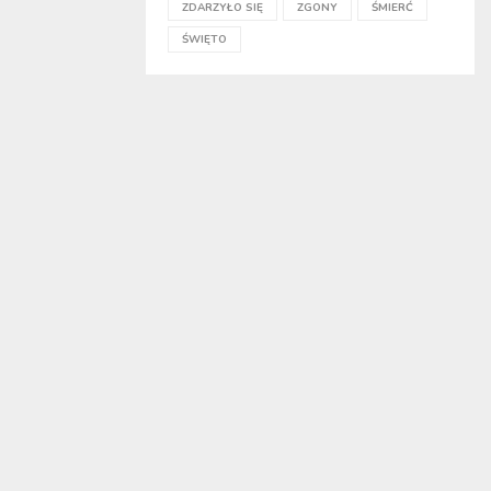
ZDARZYŁO SIĘ
ZGONY
ŚMIERĆ
ŚWIĘTO