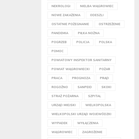
NEKROLOGI
NIELBA WĄGROWIEC
NOWE ZAKAŻENIA
ODESZLI
OSTATNIE POŻEGNANIE
OSTRZEŻENIE
PANDEMIA
PIŁKA NOŻNA
POGRZEB
POLICJA
POLSKA
POMOC
POWIATOWY INSPEKTOR SANITARNY
POWIAT WĄGROWIECKI
POŻAR
PRACA
PROGNOZA
PRĄD
ROGOŹNO
SANPEID
SKOKI
STRAŻ POŻARNA
SZPITAL
URZĄD MIEJSKI
WIELKOPOLSKA
WIELKOPOLSKI URZĄD WOJEWÓDZKI
WYPADEK
WYŁĄCZENIA
WĄGROWIEC
ZAGROŻENIE