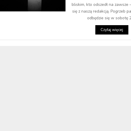
bliskim, kto odszedł na zawsze 
się z naszą redakcją. Pogrzeb p
odbędzie się w sobotę 29
Czytaj więcej