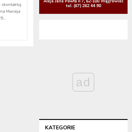
– skontaktuj
ana Macieja
...
ad
KATEGORIE