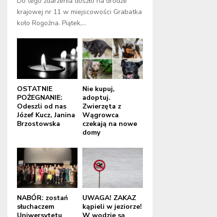
Do tego zdarzenia doszło na drodze
krajowej nr 11 w miejscowości Grabatka
koło Rogoźna. Piątek,...
OSTATNIE
Nie kupuj,
POŻEGNANIE:
adoptuj.
Odeszli od nas
Zwierzęta z
Józef Kucz, Janina
Wągrowca
Brzostowska
czekają na nowe
domy
NABÓR: zostań
UWAGA! ZAKAZ
słuchaczem
kąpieli w jeziorze!
Uniwersytetu
W wodzie są