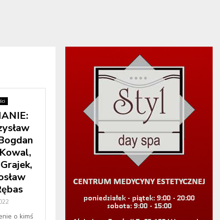
ci
ANIE:
zysław
 Bogdan
 Kowal,
 Grajek,
osław
Rębas
2022
enie o kimś