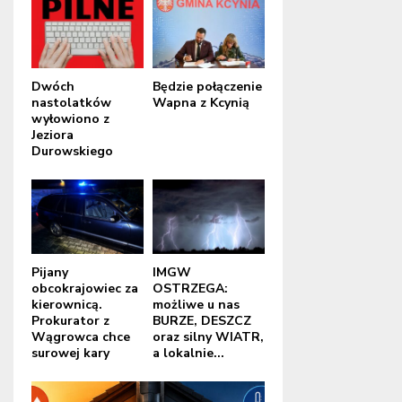
Dwóch
Będzie połączenie
nastolatków
Wapna z Kcynią
wyłowiono z
Jeziora
Durowskiego
Pijany
IMGW
obcokrajowiec za
OSTRZEGA:
kierownicą.
możliwe u nas
Prokurator z
BURZE, DESZCZ
Wągrowca chce
oraz silny WIATR,
surowej kary
a lokalnie...