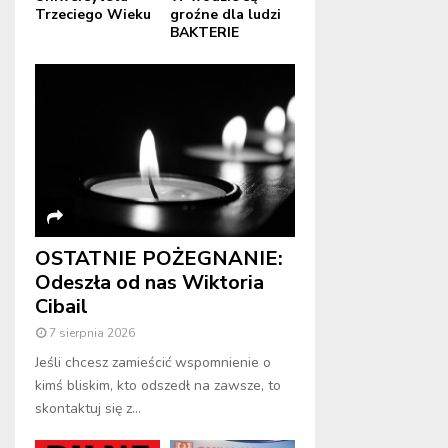
Trzeciego Wieku
groźne dla ludzi
BAKTERIE
OSTATNIE POŻEGNANIE:
Odeszła od nas Wiktoria
Cibail
7 sierpnia 2026
Jeśli chcesz zamieścić wspomnienie o
kimś bliskim, kto odszedł na zawsze, to
skontaktuj się z...