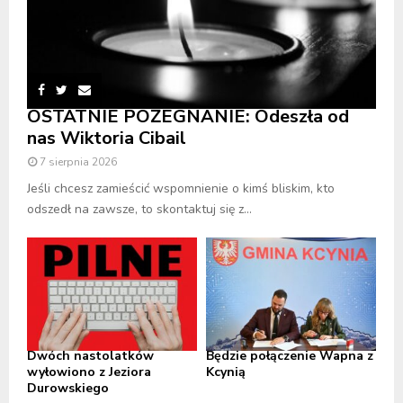
OSTATNIE POŻEGNANIE: Odeszła od
nas Wiktoria Cibail
7 sierpnia 2026
Jeśli chcesz zamieścić wspomnienie o kimś bliskim, kto
odszedł na zawsze, to skontaktuj się z...
Dwóch nastolatków
Będzie połączenie Wapna z
wyłowiono z Jeziora
Kcynią
Durowskiego