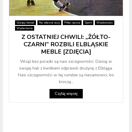
Gorący temat
Na własne oczy
Piłka ręczna
Sport
Wiadomości
Wydarzenia
Z OSTATNIEJ CHWILI: „ŻÓŁTO-
CZARNI” ROZBILI ELBLĄSKIE
MEBLE [ZDJĘCIA]
Wciąż bez porażki są nasi szczypiorniści. Dzisiaj w
swojej hali z kwitkiem odprawili drużynę z Elbląga.
Nasi szczypiorniści w tej rundzie są niesamowici, bo
kroczą...
Czytaj więcej