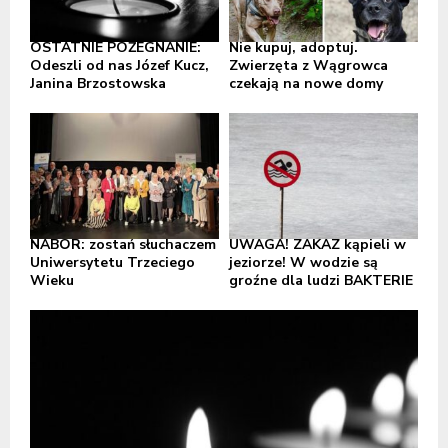
OSTATNIE POŻEGNANIE:
Nie kupuj, adoptuj.
Odeszli od nas Józef Kucz,
Zwierzęta z Wągrowca
Janina Brzostowska
czekają na nowe domy
NABÓR: zostań słuchaczem
UWAGA! ZAKAZ kąpieli w
Uniwersytetu Trzeciego
jeziorze! W wodzie są
Wieku
groźne dla ludzi BAKTERIE