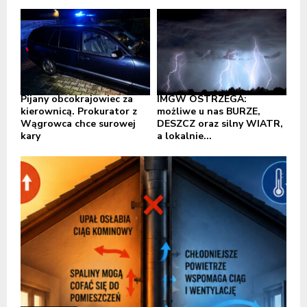
Pijany obcokrajowiec za
IMGW OSTRZEGA:
kierownicą. Prokurator z
możliwe u nas BURZE,
Wągrowca chce surowej
DESZCZ oraz silny WIATR,
kary
a lokalnie...