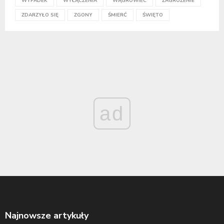
WYPADEK
WYŁĄCZENIA
WĄGROWIEC
ZAGROŻENIE
ZDARZYŁO SIĘ
ZGONY
ŚMIERĆ
ŚWIĘTO
ad
Najnowsze artykuły