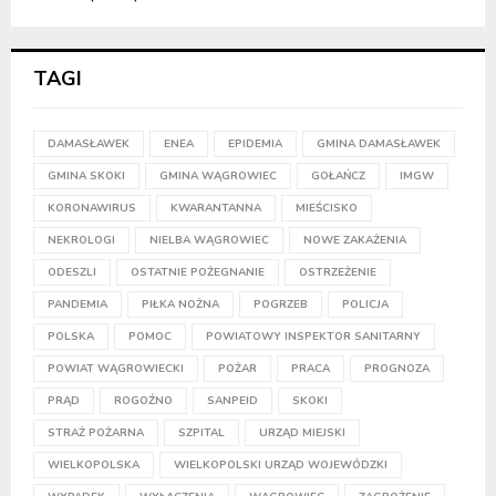
TAGI
DAMASŁAWEK
ENEA
EPIDEMIA
GMINA DAMASŁAWEK
GMINA SKOKI
GMINA WĄGROWIEC
GOŁAŃCZ
IMGW
KORONAWIRUS
KWARANTANNA
MIEŚCISKO
NEKROLOGI
NIELBA WĄGROWIEC
NOWE ZAKAŻENIA
ODESZLI
OSTATNIE POŻEGNANIE
OSTRZEŻENIE
PANDEMIA
PIŁKA NOŻNA
POGRZEB
POLICJA
POLSKA
POMOC
POWIATOWY INSPEKTOR SANITARNY
POWIAT WĄGROWIECKI
POŻAR
PRACA
PROGNOZA
PRĄD
ROGOŹNO
SANPEID
SKOKI
STRAŻ POŻARNA
SZPITAL
URZĄD MIEJSKI
WIELKOPOLSKA
WIELKOPOLSKI URZĄD WOJEWÓDZKI