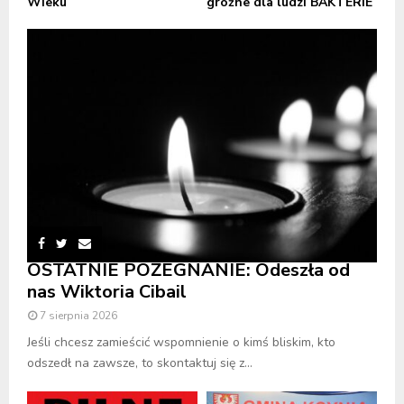
Wieku
groźne dla ludzi BAKTERIE
OSTATNIE POŻEGNANIE: Odeszła od
nas Wiktoria Cibail
7 sierpnia 2026
Jeśli chcesz zamieścić wspomnienie o kimś bliskim, kto
odszedł na zawsze, to skontaktuj się z...