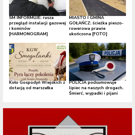
SM INFORMUJE: rusza
MIASTO I GMINA
przegląd instalacji gazowej
GOŁAŃCZ: ścieżka pieszo-
i kominów
rowerowa prawie
[HARMONOGRAM]
ukończona [FOTO]
Koło Gospodyń Wiejskich z
POLICJA podsumowuje
dotacją od marszałka
lipiec na naszych drogach.
Śmierć, wypadki i pijani