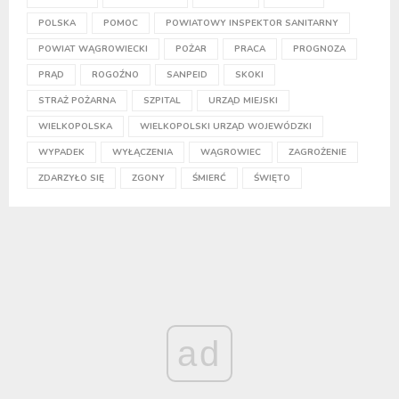
POLSKA
POMOC
POWIATOWY INSPEKTOR SANITARNY
POWIAT WĄGROWIECKI
POŻAR
PRACA
PROGNOZA
PRĄD
ROGOŹNO
SANPEID
SKOKI
STRAŻ POŻARNA
SZPITAL
URZĄD MIEJSKI
WIELKOPOLSKA
WIELKOPOLSKI URZĄD WOJEWÓDZKI
WYPADEK
WYŁĄCZENIA
WĄGROWIEC
ZAGROŻENIE
ZDARZYŁO SIĘ
ZGONY
ŚMIERĆ
ŚWIĘTO
ad