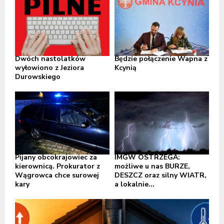
Dwóch nastolatków
Będzie połączenie Wapna z
wyłowiono z Jeziora
Kcynią
Durowskiego
Pijany obcokrajowiec za
IMGW OSTRZEGA:
kierownicą. Prokurator z
możliwe u nas BURZE,
Wągrowca chce surowej
DESZCZ oraz silny WIATR,
kary
a lokalnie...