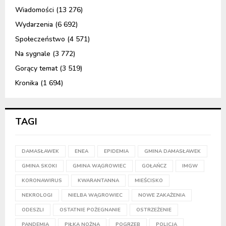
Wiadomości
(13 276)
Wydarzenia
(6 692)
Społeczeństwo
(4 571)
Na sygnale
(3 772)
Gorący temat
(3 519)
Kronika
(1 694)
TAGI
DAMASŁAWEK
ENEA
EPIDEMIA
GMINA DAMASŁAWEK
GMINA SKOKI
GMINA WĄGROWIEC
GOŁAŃCZ
IMGW
KORONAWIRUS
KWARANTANNA
MIEŚCISKO
NEKROLOGI
NIELBA WĄGROWIEC
NOWE ZAKAŻENIA
ODESZLI
OSTATNIE POŻEGNANIE
OSTRZEŻENIE
PANDEMIA
PIŁKA NOŻNA
POGRZEB
POLICJA