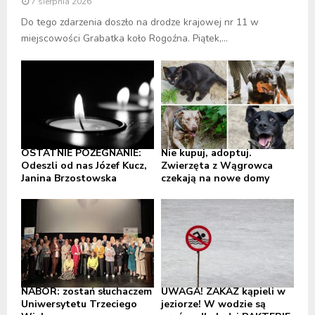
7 sierpnia 2026
Do tego zdarzenia doszło na drodze krajowej nr 11 w
miejscowości Grabatka koło Rogoźna. Piątek,...
OSTATNIE POŻEGNANIE:
Nie kupuj, adoptuj.
Odeszli od nas Józef Kucz,
Zwierzęta z Wągrowca
Janina Brzostowska
czekają na nowe domy
NABÓR: zostań słuchaczem
UWAGA! ZAKAZ kąpieli w
Uniwersytetu Trzeciego
jeziorze! W wodzie są