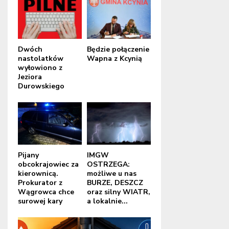
Dwóch
Będzie połączenie
nastolatków
Wapna z Kcynią
wyłowiono z
Jeziora
Durowskiego
Pijany
IMGW
obcokrajowiec za
OSTRZEGA:
kierownicą.
możliwe u nas
Prokurator z
BURZE, DESZCZ
Wągrowca chce
oraz silny WIATR,
surowej kary
a lokalnie...