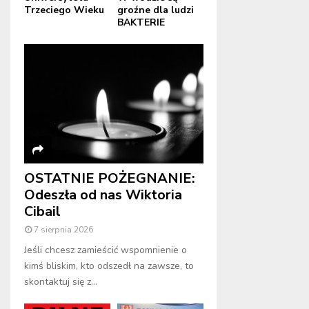
Trzeciego Wieku
groźne dla ludzi
BAKTERIE
OSTATNIE POŻEGNANIE:
Odeszła od nas Wiktoria
Cibail
7 sierpnia 2026
Jeśli chcesz zamieścić wspomnienie o
kimś bliskim, kto odszedł na zawsze, to
skontaktuj się z...