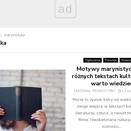
ad
marynistyka
yka
Ogłoszenia
Promocja
Wiadom
Motywy marynisty
różnych tekstach kult
warto wiedzie
MATERIAŁ PROMOCYJNY
13 st
Morze to żywioł, który od wiek
swoje miejsce w tekstach ku
literaturze, sztuce, a nawet 
filmie. Nieokiełznana natura
wolności,...