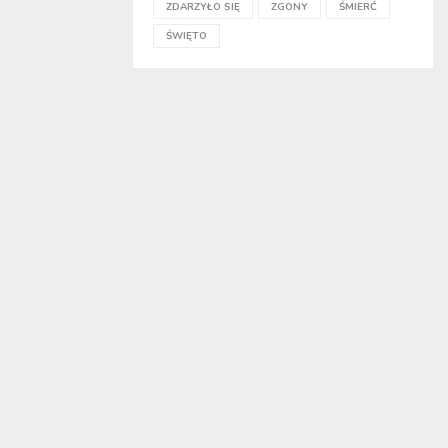
ZDARZYŁO SIĘ
ZGONY
ŚMIERĆ
ŚWIĘTO