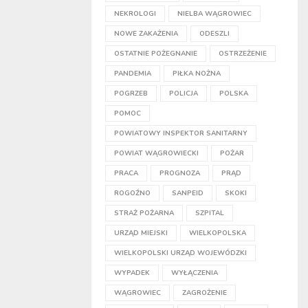
NEKROLOGI
NIELBA WĄGROWIEC
NOWE ZAKAŻENIA
ODESZLI
OSTATNIE POŻEGNANIE
OSTRZEŻENIE
PANDEMIA
PIŁKA NOŻNA
POGRZEB
POLICJA
POLSKA
POMOC
POWIATOWY INSPEKTOR SANITARNY
POWIAT WĄGROWIECKI
POŻAR
PRACA
PROGNOZA
PRĄD
ROGOŹNO
SANPEID
SKOKI
STRAŻ POŻARNA
SZPITAL
URZĄD MIEJSKI
WIELKOPOLSKA
WIELKOPOLSKI URZĄD WOJEWÓDZKI
WYPADEK
WYŁĄCZENIA
WĄGROWIEC
ZAGROŻENIE