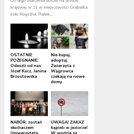
Do tego zdarzenia doszło na drodze
krajowej nr 11 w miejscowości Grabatka
koło Rogoźna. Piątek,...
OSTATNIE
Nie kupuj,
POŻEGNANIE:
adoptuj.
Odeszli od nas
Zwierzęta z
Józef Kucz, Janina
Wągrowca
Brzostowska
czekają na nowe
domy
NABÓR: zostań
UWAGA! ZAKAZ
słuchaczem
kąpieli w jeziorze!
Uniwersytetu
W wodzie są