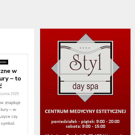
ości
czne w
ury – to
ć
ycznia 2025
ów znajduje
ltury – w
muzyce czy
, symbol