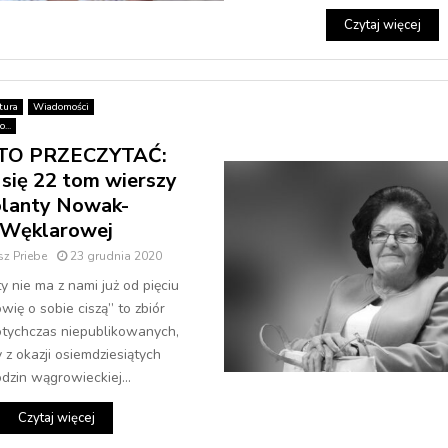
Czytaj więcej
tura
Wiadomości
...
O PRZECZYTAĆ:
 się 22 tom wierszy
olanty Nowak-
Węklarowej
z Priebe
23 grudnia 2020
ty nie ma z nami już od pięciu
wię o sobie ciszą” to zbiór
otychczas niepublikowanych,
z okazji osiemdziesiątych
dzin wągrowieckiej...
Czytaj więcej