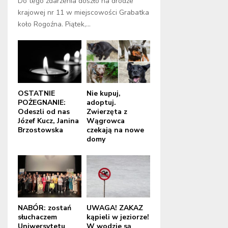
Do tego zdarzenia doszło na drodze
krajowej nr 11 w miejscowości Grabatka
koło Rogoźna. Piątek,...
OSTATNIE
Nie kupuj,
POŻEGNANIE:
adoptuj.
Odeszli od nas
Zwierzęta z
Józef Kucz, Janina
Wągrowca
Brzostowska
czekają na nowe
domy
NABÓR: zostań
UWAGA! ZAKAZ
słuchaczem
kąpieli w jeziorze!
Uniwersytetu
W wodzie są