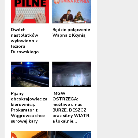
Dwóch
Będzie połączenie
nastolatków
Wapna z Kcynią
wyłowiono z
Jeziora
Durowskiego
Pijany
IMGW
obcokrajowiec za
OSTRZEGA:
kierownicą.
możliwe u nas
Prokurator z
BURZE, DESZCZ
Wągrowca chce
oraz silny WIATR,
surowej kary
a lokalnie...