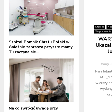
Kronika
Kul
Wspomnienie o
WART
Szpital Pomnik Chrztu Polski w
Ukazał
Gnieźnie zaprasza przyszłe mamy.
J
Tu zaczyna się...
Remigius
Pani Jolan
lat… „Mó
wierszy d
wydany 
uro
Na co zwrócić uwagę przy