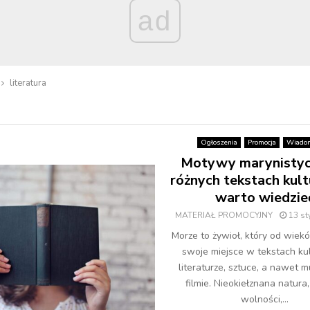
ad
literatura
Ogłoszenia
Promocja
Wiadom
Motywy marynisty
różnych tekstach kult
warto wiedzie
MATERIAŁ PROMOCYJNY
13 st
Morze to żywioł, który od wiek
swoje miejsce w tekstach ku
literaturze, sztuce, a nawet 
filmie. Nieokiełznana natura
wolności,...