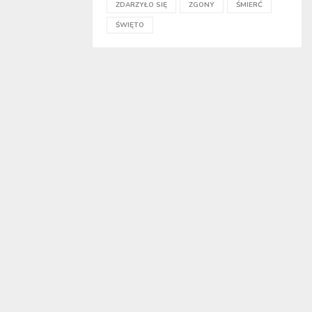
ZDARZYŁO SIĘ
ZGONY
ŚMIERĆ
ŚWIĘTO