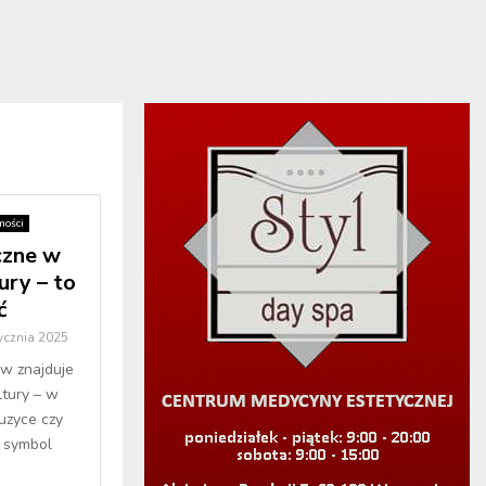
ości
czne w
ury – to
ć
ycznia 2025
ów znajduje
ltury – w
muzyce czy
, symbol