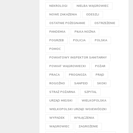
NEKROLOGI
NIELBA WĄGROWIEC
NOWE ZAKAŻENIA
ODESZLI
OSTATNIE POŻEGNANIE
OSTRZEŻENIE
PANDEMIA
PIŁKA NOŻNA
POGRZEB
POLICJA
POLSKA
POMOC
POWIATOWY INSPEKTOR SANITARNY
POWIAT WĄGROWIECKI
POŻAR
PRACA
PROGNOZA
PRĄD
ROGOŹNO
SANPEID
SKOKI
STRAŻ POŻARNA
SZPITAL
URZĄD MIEJSKI
WIELKOPOLSKA
WIELKOPOLSKI URZĄD WOJEWÓDZKI
WYPADEK
WYŁĄCZENIA
WĄGROWIEC
ZAGROŻENIE