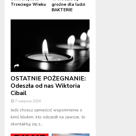
Trzeciego Wieku
groźne dla ludzi
BAKTERIE
OSTATNIE POŻEGNANIE:
Odeszła od nas Wiktoria
Cibail
7 sierpnia 2026
Jeśli chcesz zamieścić wspomnienie o
kimś bliskim, kto odszedł na zawsze, to
skontaktuj się z...