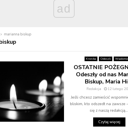
ad
marianna biskup
biskup
Kronika
Odeszli
Wiadomoś
OSTATNIE POŻEGN
Odeszły od nas Mar
Biskup, Maria H
Redakcja
12 lutego 2
Jeśli chcesz zamieścić wspomni
bliskim, kto odszedł na zawsze 
się z naszą redakcją...
Czytaj więcej