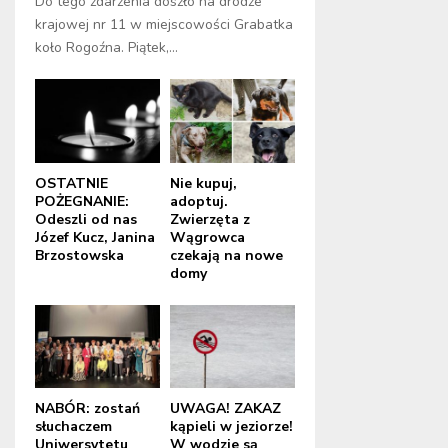
Do tego zdarzenia doszło na drodze
krajowej nr 11 w miejscowości Grabatka
koło Rogoźna. Piątek,...
OSTATNIE
Nie kupuj,
POŻEGNANIE:
adoptuj.
Odeszli od nas
Zwierzęta z
Józef Kucz, Janina
Wągrowca
Brzostowska
czekają na nowe
domy
NABÓR: zostań
UWAGA! ZAKAZ
słuchaczem
kąpieli w jeziorze!
Uniwersytetu
W wodzie są