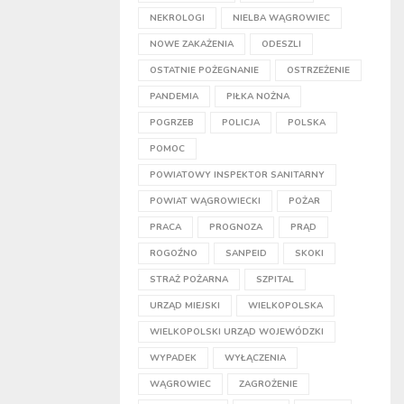
NEKROLOGI
NIELBA WĄGROWIEC
NOWE ZAKAŻENIA
ODESZLI
OSTATNIE POŻEGNANIE
OSTRZEŻENIE
PANDEMIA
PIŁKA NOŻNA
POGRZEB
POLICJA
POLSKA
POMOC
POWIATOWY INSPEKTOR SANITARNY
POWIAT WĄGROWIECKI
POŻAR
PRACA
PROGNOZA
PRĄD
ROGOŹNO
SANPEID
SKOKI
STRAŻ POŻARNA
SZPITAL
URZĄD MIEJSKI
WIELKOPOLSKA
WIELKOPOLSKI URZĄD WOJEWÓDZKI
WYPADEK
WYŁĄCZENIA
WĄGROWIEC
ZAGROŻENIE