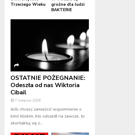
Trzeciego Wieku
groźne dla ludzi
BAKTERIE
OSTATNIE POŻEGNANIE:
Odeszła od nas Wiktoria
Cibail
7 sierpnia 2026
Jeśli chcesz zamieścić wspomnienie o
kimś bliskim, kto odszedł na zawsze, to
skontaktuj się z...