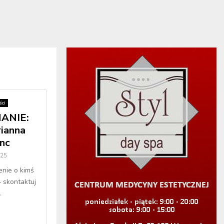
ci
ANIE:
ianna
inc
025
enie o kimś
– skontaktuj
.