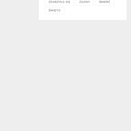
ZDARZYŁO SIĘ
ZGONY
ŚMIERĆ
ŚWIĘTO