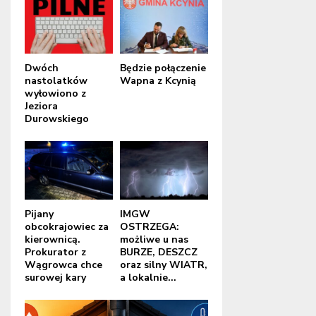
Dwóch
Będzie połączenie
nastolatków
Wapna z Kcynią
wyłowiono z
Jeziora
Durowskiego
Pijany
IMGW
obcokrajowiec za
OSTRZEGA:
kierownicą.
możliwe u nas
Prokurator z
BURZE, DESZCZ
Wągrowca chce
oraz silny WIATR,
surowej kary
a lokalnie...