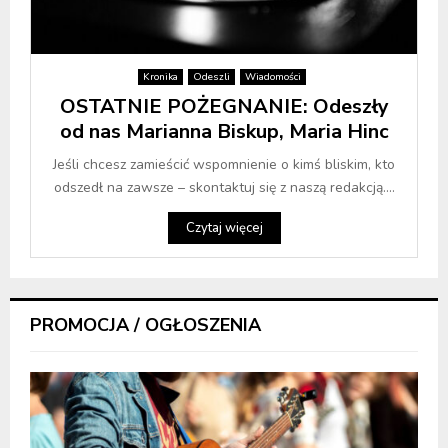
Kronika
Odeszli
Wiadomości
OSTATNIE POŻEGNANIE: Odeszły
od nas Marianna Biskup, Maria Hinc
Jeśli chcesz zamieścić wspomnienie o kimś bliskim, kto
odszedł na zawsze – skontaktuj się z naszą redakcją....
Czytaj więcej
PROMOCJA / OGŁOSZENIA