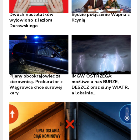
Dwóch nastolatków
Będzie połączenie Wapna z
wyłowiono z Jeziora
Kcynią
Durowskiego
Pijany obcokrajowiec za
IMGW OSTRZEGA:
kierownicą. Prokurator z
możliwe u nas BURZE,
Wągrowca chce surowej
DESZCZ oraz silny WIATR,
kary
a lokalnie...