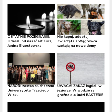
OSTATNIE POŻEGNANIE:
Nie kupuj, adoptuj.
Odeszli od nas Józef Kucz,
Zwierzęta z Wągrowca
Janina Brzostowska
czekają na nowe domy
NABÓR: zostań słuchaczem
UWAGA! ZAKAZ kąpieli w
Uniwersytetu Trzeciego
jeziorze! W wodzie są
Wieku
groźne dla ludzi BAKTERIE