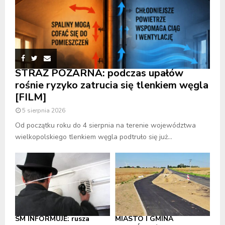
STRAŻ POŻARNA: podczas upałów
rośnie ryzyko zatrucia się tlenkiem węgla
[FILM]
5 sierpnia 2026
Od początku roku do 4 sierpnia na terenie województwa
wielkopolskiego tlenkiem węgla podtruło się już...
SM INFORMUJE: rusza
MIASTO I GMINA