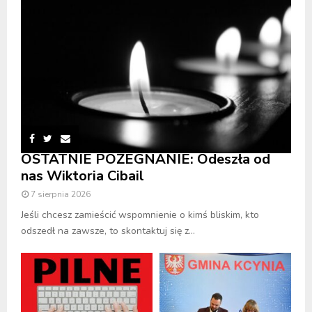
OSTATNIE POŻEGNANIE: Odeszła od
nas Wiktoria Cibail
7 sierpnia 2026
Jeśli chcesz zamieścić wspomnienie o kimś bliskim, kto
odszedł na zawsze, to skontaktuj się z...