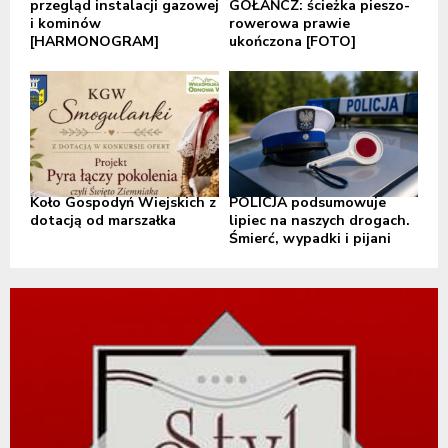
przegląd instalacji gazowej
GOŁAŃCZ: ścieżka pieszo-
i kominów
rowerowa prawie
[HARMONOGRAM]
ukończona [FOTO]
Koło Gospodyń Wiejskich z
POLICJA podsumowuje
dotacją od marszałka
lipiec na naszych drogach.
Śmierć, wypadki i pijani