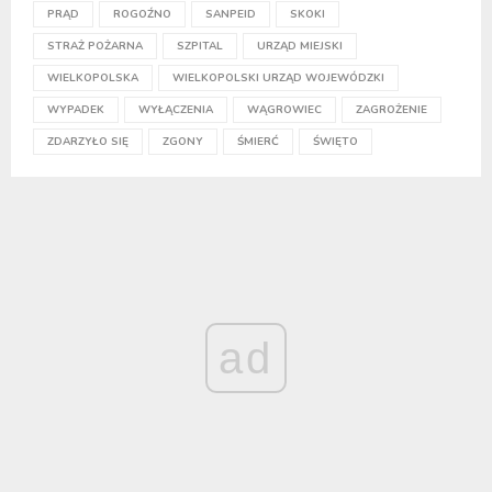
PRĄD
ROGOŹNO
SANPEID
SKOKI
STRAŻ POŻARNA
SZPITAL
URZĄD MIEJSKI
WIELKOPOLSKA
WIELKOPOLSKI URZĄD WOJEWÓDZKI
WYPADEK
WYŁĄCZENIA
WĄGROWIEC
ZAGROŻENIE
ZDARZYŁO SIĘ
ZGONY
ŚMIERĆ
ŚWIĘTO
ad