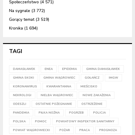
Społeczeństwo
(4 571)
Na sygnale
(3 772)
Gorący temat
(3 519)
Kronika
(1 694)
TAGI
DAMASŁAWEK
ENEA
EPIDEMIA
GMINA DAMASŁAWEK
GMINA SKOKI
GMINA WĄGROWIEC
GOŁAŃCZ
IMGW
KORONAWIRUS
KWARANTANNA
MIEŚCISKO
NEKROLOGI
NIELBA WĄGROWIEC
NOWE ZAKAŻENIA
ODESZLI
OSTATNIE POŻEGNANIE
OSTRZEŻENIE
PANDEMIA
PIŁKA NOŻNA
POGRZEB
POLICJA
POLSKA
POMOC
POWIATOWY INSPEKTOR SANITARNY
POWIAT WĄGROWIECKI
POŻAR
PRACA
PROGNOZA