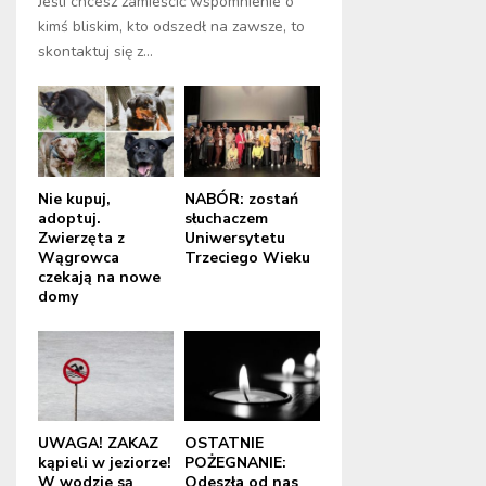
Jeśli chcesz zamieścić wspomnienie o
kimś bliskim, kto odszedł na zawsze, to
skontaktuj się z...
Nie kupuj,
NABÓR: zostań
adoptuj.
słuchaczem
Zwierzęta z
Uniwersytetu
Wągrowca
Trzeciego Wieku
czekają na nowe
domy
UWAGA! ZAKAZ
OSTATNIE
kąpieli w jeziorze!
POŻEGNANIE:
W wodzie są
Odeszła od nas