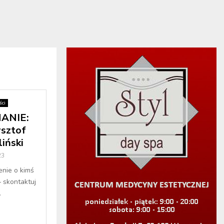
ci
ANIE:
ysztof
iński
23
enie o kimś
– skontaktuj
.