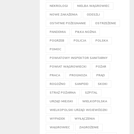
NEKROLOGI
NIELBA WĄGROWIEC
NOWE ZAKAŻENIA
ODESZLI
OSTATNIE POŻEGNANIE
OSTRZEŻENIE
PANDEMIA
PIŁKA NOŻNA
POGRZEB
POLICJA
POLSKA
POMOC
POWIATOWY INSPEKTOR SANITARNY
POWIAT WĄGROWIECKI
POŻAR
PRACA
PROGNOZA
PRĄD
ROGOŹNO
SANPEID
SKOKI
STRAŻ POŻARNA
SZPITAL
URZĄD MIEJSKI
WIELKOPOLSKA
WIELKOPOLSKI URZĄD WOJEWÓDZKI
WYPADEK
WYŁĄCZENIA
WĄGROWIEC
ZAGROŻENIE