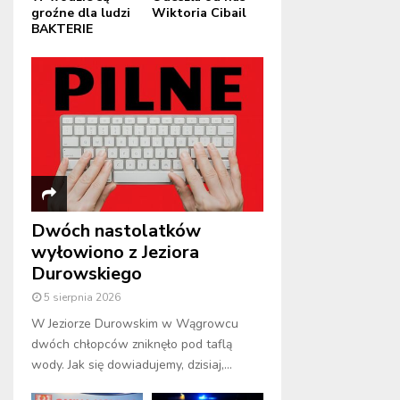
groźne dla ludzi
Wiktoria Cibail
BAKTERIE
Dwóch nastolatków
wyłowiono z Jeziora
Durowskiego
5 sierpnia 2026
W Jeziorze Durowskim w Wągrowcu
dwóch chłopców zniknęło pod taflą
wody. Jak się dowiadujemy, dzisiaj,...