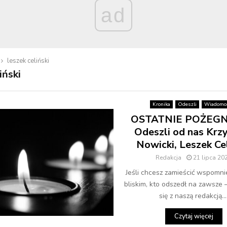
ad
leszek celiński
iński
Kronika
Odeszli
Wiadomoś
OSTATNIE POŻEGN
Odeszli od nas Krz
Nowicki, Leszek Cel
Redakcja
21 lipca 20
Jeśli chcesz zamieścić wspomni
bliskim, kto odszedł na zawsze 
się z naszą redakcją...
Czytaj więcej