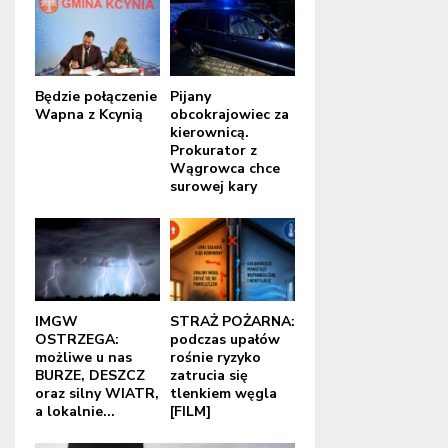
Będzie połączenie
Pijany
Wapna z Kcynią
obcokrajowiec za
kierownicą.
Prokurator z
Wągrowca chce
surowej kary
IMGW
STRAŻ POŻARNA:
OSTRZEGA:
podczas upałów
możliwe u nas
rośnie ryzyko
BURZE, DESZCZ
zatrucia się
oraz silny WIATR,
tlenkiem węgla
a lokalnie...
[FILM]