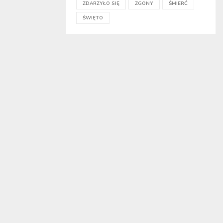
ZDARZYŁO SIĘ
ZGONY
ŚMIERĆ
ŚWIĘTO