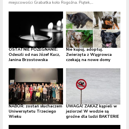
miejscowości Grabatka koło Rogoźna. Piątek,...
OSTATNIE POŻEGNANIE:
Nie kupuj, adoptuj.
Odeszli od nas Józef Kucz,
Zwierzęta z Wągrowca
Janina Brzostowska
czekają na nowe domy
NABÓR: zostań słuchaczem
UWAGA! ZAKAZ kąpieli w
Uniwersytetu Trzeciego
jeziorze! W wodzie są
Wieku
groźne dla ludzi BAKTERIE