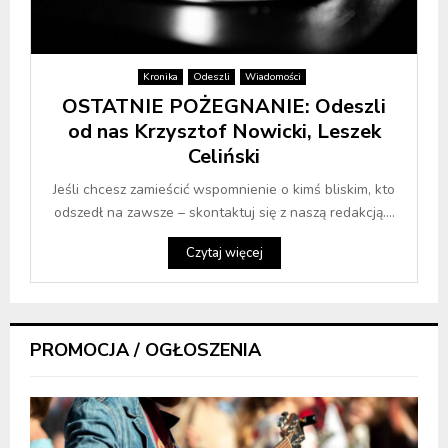
Kronika
Odeszli
Wiadomości
OSTATNIE POŻEGNANIE: Odeszli
od nas Krzysztof Nowicki, Leszek
Celiński
Jeśli chcesz zamieścić wspomnienie o kimś bliskim, kto
odszedł na zawsze – skontaktuj się z naszą redakcją....
Czytaj więcej
PROMOCJA / OGŁOSZENIA