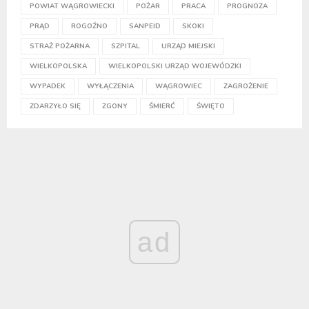
POWIAT WĄGROWIECKI
POŻAR
PRACA
PROGNOZA
PRĄD
ROGOŹNO
SANPEID
SKOKI
STRAŻ POŻARNA
SZPITAL
URZĄD MIEJSKI
WIELKOPOLSKA
WIELKOPOLSKI URZĄD WOJEWÓDZKI
WYPADEK
WYŁĄCZENIA
WĄGROWIEC
ZAGROŻENIE
ZDARZYŁO SIĘ
ZGONY
ŚMIERĆ
ŚWIĘTO
ad