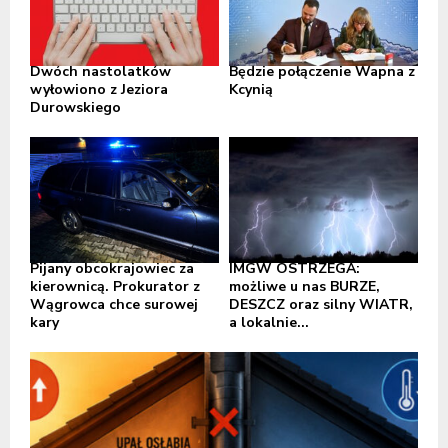
Dwóch nastolatków
Będzie połączenie Wapna z
wyłowiono z Jeziora
Kcynią
Durowskiego
Pijany obcokrajowiec za
IMGW OSTRZEGA:
kierownicą. Prokurator z
możliwe u nas BURZE,
Wągrowca chce surowej
DESZCZ oraz silny WIATR,
kary
a lokalnie...