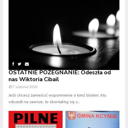
OSTATNIE POŻEGNANIE: Odeszła od
nas Wiktoria Cibail
7 sierpnia 2026
Jeśli chcesz zamieścić wspomnienie o kimś bliskim, kto
odszedł na zawsze, to skontaktuj się z...