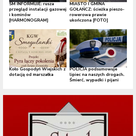
SM INFORMUJE: rusza
MIASTO I GMINA
przegląd instalacji gazowej
GOŁAŃCZ: ścieżka pieszo-
i kominów
rowerowa prawie
[HARMONOGRAM]
ukończona [FOTO]
Koło Gospodyń Wiejskich z
POLICJA podsumowuje
dotacją od marszałka
lipiec na naszych drogach.
Śmierć, wypadki i pijani