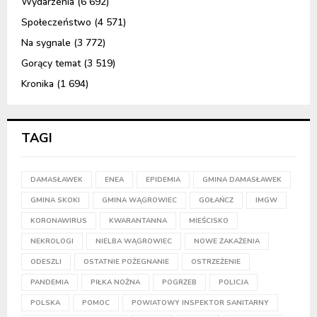
Wydarzenia
(6 692)
Społeczeństwo
(4 571)
Na sygnale
(3 772)
Gorący temat
(3 519)
Kronika
(1 694)
TAGI
DAMASŁAWEK
ENEA
EPIDEMIA
GMINA DAMASŁAWEK
GMINA SKOKI
GMINA WĄGROWIEC
GOŁAŃCZ
IMGW
KORONAWIRUS
KWARANTANNA
MIEŚCISKO
NEKROLOGI
NIELBA WĄGROWIEC
NOWE ZAKAŻENIA
ODESZLI
OSTATNIE POŻEGNANIE
OSTRZEŻENIE
PANDEMIA
PIŁKA NOŻNA
POGRZEB
POLICJA
POLSKA
POMOC
POWIATOWY INSPEKTOR SANITARNY