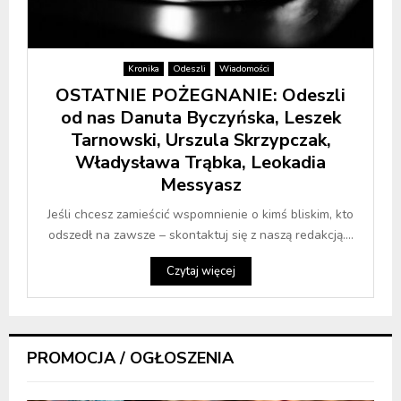
Kronika
Odeszli
Wiadomości
OSTATNIE POŻEGNANIE: Odeszli
od nas Danuta Byczyńska, Leszek
Tarnowski, Urszula Skrzypczak,
Władysława Trąbka, Leokadia
Messyasz
Jeśli chcesz zamieścić wspomnienie o kimś bliskim, kto
odszedł na zawsze – skontaktuj się z naszą redakcją....
Czytaj więcej
PROMOCJA / OGŁOSZENIA