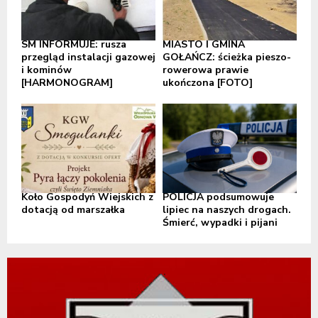
SM INFORMUJE: rusza
MIASTO I GMINA
przegląd instalacji gazowej
GOŁAŃCZ: ścieżka pieszo-
i kominów
rowerowa prawie
[HARMONOGRAM]
ukończona [FOTO]
Koło Gospodyń Wiejskich z
POLICJA podsumowuje
dotacją od marszałka
lipiec na naszych drogach.
Śmierć, wypadki i pijani