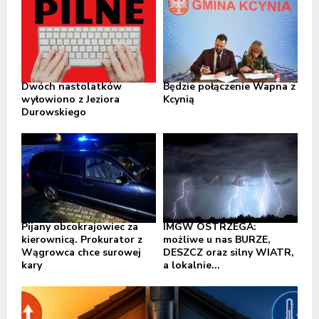
Dwóch nastolatków
Będzie połączenie Wapna z
wyłowiono z Jeziora
Kcynią
Durowskiego
Pijany obcokrajowiec za
IMGW OSTRZEGA:
kierownicą. Prokurator z
możliwe u nas BURZE,
Wągrowca chce surowej
DESZCZ oraz silny WIATR,
kary
a lokalnie...