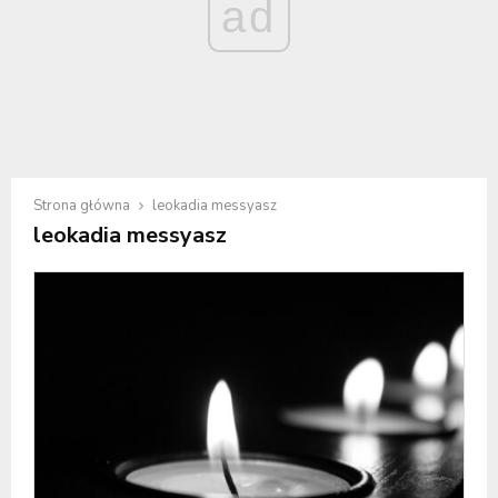
ad
Strona główna
leokadia messyasz
leokadia messyasz