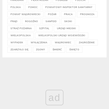
PANDEMIA
PIŁKA NOŻNA
POGRZEB
POLICJA
POLSKA
POMOC
POWIATOWY INSPEKTOR SANITARNY
POWIAT WĄGROWIECKI
POŻAR
PRACA
PROGNOZA
PRĄD
ROGOŹNO
SANPEID
SKOKI
STRAŻ POŻARNA
SZPITAL
URZĄD MIEJSKI
WIELKOPOLSKA
WIELKOPOLSKI URZĄD WOJEWÓDZKI
WYPADEK
WYŁĄCZENIA
WĄGROWIEC
ZAGROŻENIE
ZDARZYŁO SIĘ
ZGONY
ŚMIERĆ
ŚWIĘTO
ad