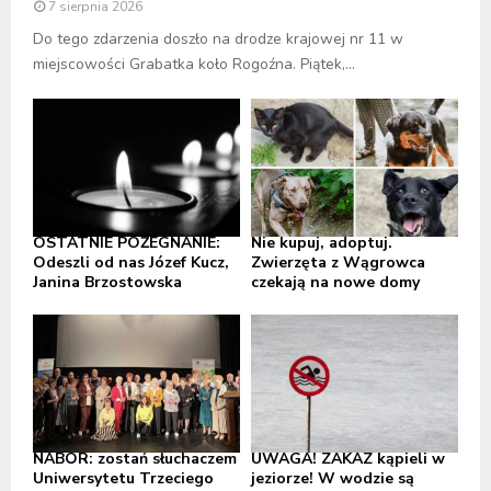
7 sierpnia 2026
Do tego zdarzenia doszło na drodze krajowej nr 11 w
miejscowości Grabatka koło Rogoźna. Piątek,...
OSTATNIE POŻEGNANIE:
Nie kupuj, adoptuj.
Odeszli od nas Józef Kucz,
Zwierzęta z Wągrowca
Janina Brzostowska
czekają na nowe domy
NABÓR: zostań słuchaczem
UWAGA! ZAKAZ kąpieli w
Uniwersytetu Trzeciego
jeziorze! W wodzie są