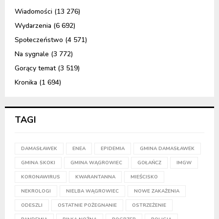
Wiadomości
(13 276)
Wydarzenia
(6 692)
Społeczeństwo
(4 571)
Na sygnale
(3 772)
Gorący temat
(3 519)
Kronika
(1 694)
TAGI
DAMASŁAWEK
ENEA
EPIDEMIA
GMINA DAMASŁAWEK
GMINA SKOKI
GMINA WĄGROWIEC
GOŁAŃCZ
IMGW
KORONAWIRUS
KWARANTANNA
MIEŚCISKO
NEKROLOGI
NIELBA WĄGROWIEC
NOWE ZAKAŻENIA
ODESZLI
OSTATNIE POŻEGNANIE
OSTRZEŻENIE