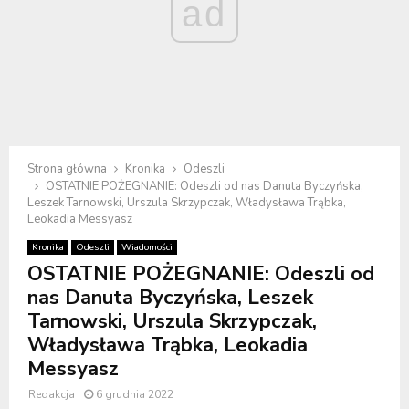
ad
Strona główna
Kronika
Odeszli
OSTATNIE POŻEGNANIE: Odeszli od nas Danuta Byczyńska,
Leszek Tarnowski, Urszula Skrzypczak, Władysława Trąbka,
Leokadia Messyasz
Kronika
Odeszli
Wiadomości
OSTATNIE POŻEGNANIE: Odeszli od
nas Danuta Byczyńska, Leszek
Tarnowski, Urszula Skrzypczak,
Władysława Trąbka, Leokadia
Messyasz
Redakcja
6 grudnia 2022