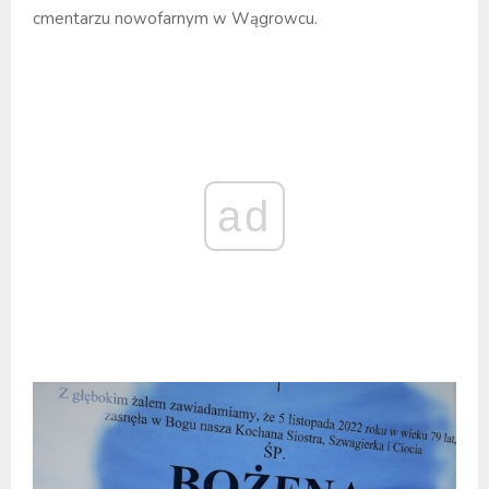
cmentarzu nowofarnym w Wągrowcu.
ad