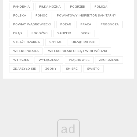
PANDEMIA
PIŁKA NOŻNA
POGRZEB
POLICJA
POLSKA
POMOC
POWIATOWY INSPEKTOR SANITARNY
POWIAT WĄGROWIECKI
POŻAR
PRACA
PROGNOZA
PRĄD
ROGOŹNO
SANPEID
SKOKI
STRAŻ POŻARNA
SZPITAL
URZĄD MIEJSKI
WIELKOPOLSKA
WIELKOPOLSKI URZĄD WOJEWÓDZKI
WYPADEK
WYŁĄCZENIA
WĄGROWIEC
ZAGROŻENIE
ZDARZYŁO SIĘ
ZGONY
ŚMIERĆ
ŚWIĘTO
ad