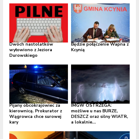
Dwóch nastolatków
Będzie połączenie Wapna z
wyłowiono z Jeziora
Kcynią
Durowskiego
Pijany obcokrajowiec za
IMGW OSTRZEGA:
kierownicą. Prokurator z
możliwe u nas BURZE,
Wągrowca chce surowej
DESZCZ oraz silny WIATR,
kary
a lokalnie...