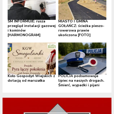
SM INFORMUJE: rusza
MIASTO I GMINA
przegląd instalacji gazowej
GOŁAŃCZ: ścieżka pieszo-
i kominów
rowerowa prawie
[HARMONOGRAM]
ukończona [FOTO]
Koło Gospodyń Wiejskich z
POLICJA podsumowuje
dotacją od marszałka
lipiec na naszych drogach.
Śmierć, wypadki i pijani