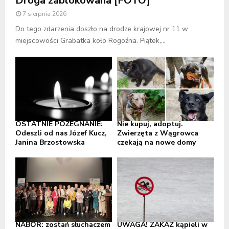
Droga zablokowana [FOTO]
7 sierpnia 2026
Do tego zdarzenia doszło na drodze krajowej nr 11 w
miejscowości Grabatka koło Rogoźna. Piątek,...
OSTATNIE POŻEGNANIE:
Nie kupuj, adoptuj.
Odeszli od nas Józef Kucz,
Zwierzęta z Wągrowca
Janina Brzostowska
czekają na nowe domy
NABÓR: zostań słuchaczem
UWAGA! ZAKAZ kąpieli w