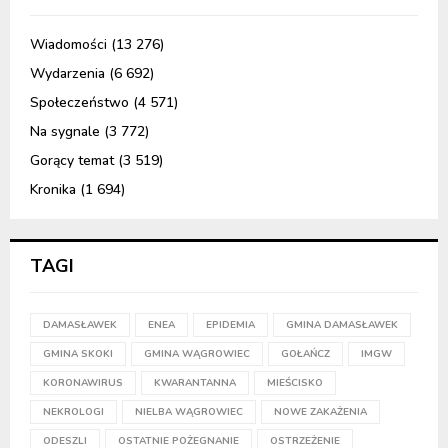
Wiadomości
(13 276)
Wydarzenia
(6 692)
Społeczeństwo
(4 571)
Na sygnale
(3 772)
Gorący temat
(3 519)
Kronika
(1 694)
TAGI
DAMASŁAWEK
ENEA
EPIDEMIA
GMINA DAMASŁAWEK
GMINA SKOKI
GMINA WĄGROWIEC
GOŁAŃCZ
IMGW
KORONAWIRUS
KWARANTANNA
MIEŚCISKO
NEKROLOGI
NIELBA WĄGROWIEC
NOWE ZAKAŻENIA
ODESZLI
OSTATNIE POŻEGNANIE
OSTRZEŻENIE