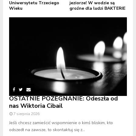
Uniwersytetu Trzeciego
jeziorze! W wodzie są
Wieku
groźne dla ludzi BAKTERIE
OSTATNIE POŻEGNANIE: Odeszła od
nas Wiktoria Cibail
7 sierpnia 2026
Jeśli chcesz zamieścić wspomnienie o kimś bliskim, kto
odszedł na zawsze, to skontaktuj się z...