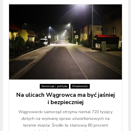
Samorząd i polityka
Wiadomości
Na ulicach Wągrowca ma być jaśniej
i bezpieczniej
Wągrowiecki samorząd otrzyma niemal 720 tysięcy
złotych na wymianę opraw oświetleniowych na
terenie miasta. Środki te stanowią 80 procent