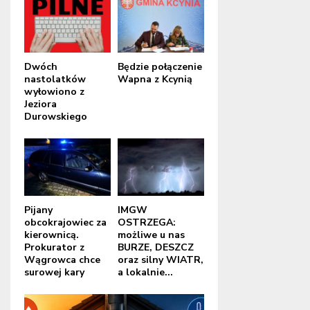
Dwóch
Będzie połączenie
nastolatków
Wapna z Kcynią
wyłowiono z
Jeziora
Durowskiego
Pijany
IMGW
obcokrajowiec za
OSTRZEGA:
kierownicą.
możliwe u nas
Prokurator z
BURZE, DESZCZ
Wągrowca chce
oraz silny WIATR,
surowej kary
a lokalnie...