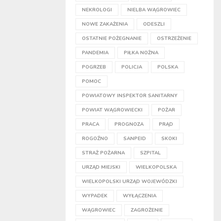
NEKROLOGI
NIELBA WĄGROWIEC
NOWE ZAKAŻENIA
ODESZLI
OSTATNIE POŻEGNANIE
OSTRZEŻENIE
PANDEMIA
PIŁKA NOŻNA
POGRZEB
POLICJA
POLSKA
POMOC
POWIATOWY INSPEKTOR SANITARNY
POWIAT WĄGROWIECKI
POŻAR
PRACA
PROGNOZA
PRĄD
ROGOŹNO
SANPEID
SKOKI
STRAŻ POŻARNA
SZPITAL
URZĄD MIEJSKI
WIELKOPOLSKA
WIELKOPOLSKI URZĄD WOJEWÓDZKI
WYPADEK
WYŁĄCZENIA
WĄGROWIEC
ZAGROŻENIE