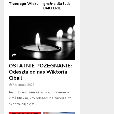
Trzeciego Wieku
groźne dla ludzi
BAKTERIE
OSTATNIE POŻEGNANIE:
Odeszła od nas Wiktoria
Cibail
7 sierpnia 2026
Jeśli chcesz zamieścić wspomnienie o
kimś bliskim, kto odszedł na zawsze, to
skontaktuj się z...