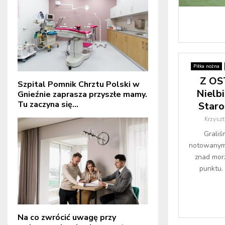
Piłka nożna
Z OS
Szpital Pomnik Chrztu Polski w
Nielb
Gnieźnie zaprasza przyszłe mamy.
Tu zaczyna się...
Staro
Krzysz
Graliś
notowanym 
znad mor
punktu. 
Na co zwrócić uwagę przy