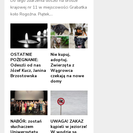
Do tego zdarzenia doszło na drodze
krajowej nr 11 w miejscowości Grabatka
koło Rogoźna. Piątek,...
OSTATNIE
Nie kupuj,
POŻEGNANIE:
adoptuj.
Odeszli od nas
Zwierzęta z
Józef Kucz, Janina
Wągrowca
Brzostowska
czekają na nowe
domy
NABÓR: zostań
UWAGA! ZAKAZ
słuchaczem
kąpieli w jeziorze!
Uniwersytetu
W wodzie są