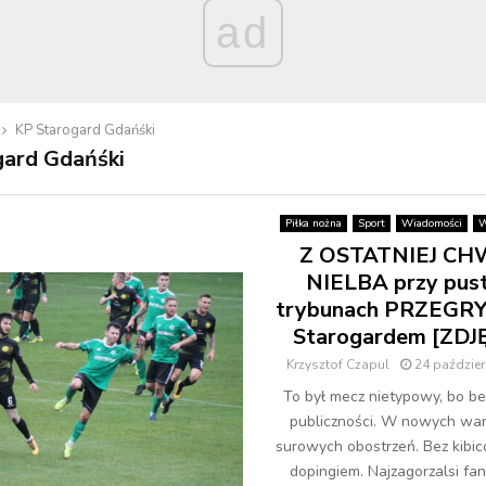
ad
KP Starogard Gdańśki
gard Gdańśki
Piłka nożna
Sport
Wiadomości
W
Z OSTATNIEJ CHW
NIELBA przy pus
trybunach PRZEGR
Starogardem [ZDJ
Krzysztof Czapul
24 paździer
To był mecz nietypowy, bo be
publiczności. W nowych wa
surowych obostrzeń. Bez kibic
dopingiem. Najzagorzalsi fani