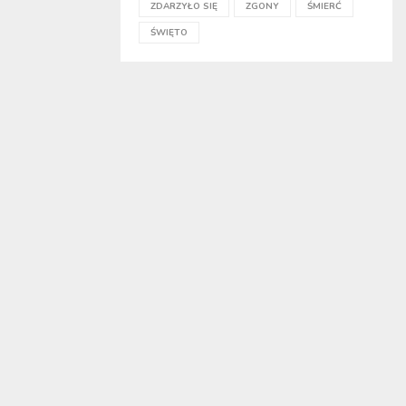
ZDARZYŁO SIĘ
ZGONY
ŚMIERĆ
ŚWIĘTO