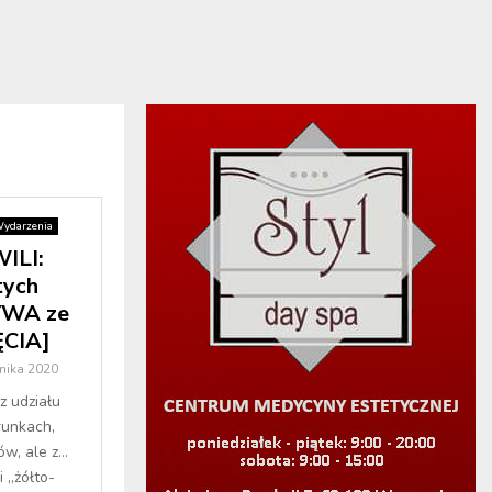
ydarzenia
ILI:
tych
YWA ze
ĘCIA]
nika 2020
z udziału
runkach,
ów, ale z…
 „żółto-