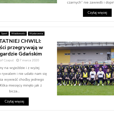
czarnych” nie zawiedli i dopin
Czytaj więcej
Sport
Wiadomości
Wydarzenia
TATNIEJ CHWILI:
iści przegrywają w
gardzie Gdańskim
tof Czapul
7 marca 2020
my na wyjeździe i z wyżej
rywalem i nie udało nam się
za wywieźć choćby jednego
Kilka miesięcy minęło jak z
bicza...
Czytaj więcej