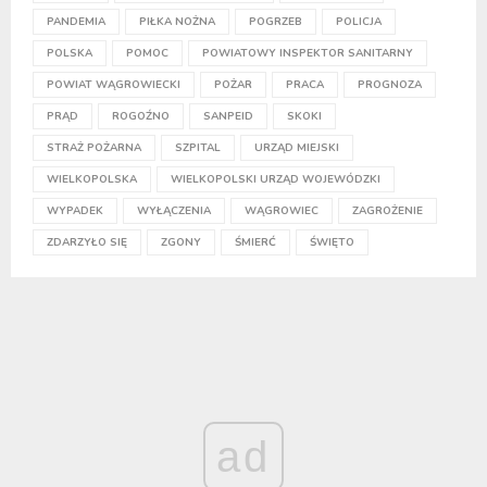
PANDEMIA
PIŁKA NOŻNA
POGRZEB
POLICJA
POLSKA
POMOC
POWIATOWY INSPEKTOR SANITARNY
POWIAT WĄGROWIECKI
POŻAR
PRACA
PROGNOZA
PRĄD
ROGOŹNO
SANPEID
SKOKI
STRAŻ POŻARNA
SZPITAL
URZĄD MIEJSKI
WIELKOPOLSKA
WIELKOPOLSKI URZĄD WOJEWÓDZKI
WYPADEK
WYŁĄCZENIA
WĄGROWIEC
ZAGROŻENIE
ZDARZYŁO SIĘ
ZGONY
ŚMIERĆ
ŚWIĘTO
ad