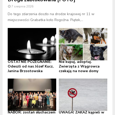
7 sierpnia 2026
Do tego zdarzenia doszło na drodze krajowej nr 11 w
miejscowości Grabatka koło Rogoźna. Piątek,...
OSTATNIE POŻEGNANIE:
Nie kupuj, adoptuj.
Odeszli od nas Józef Kucz,
Zwierzęta z Wągrowca
Janina Brzostowska
czekają na nowe domy
NABÓR: zostań słuchaczem
UWAGA! ZAKAZ kąpieli w