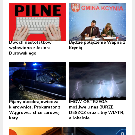
Dwóch nastolatków
Będzie połączenie Wapna z
wyłowiono z Jeziora
Kcynią
Durowskiego
Pijany obcokrajowiec za
IMGW OSTRZEGA:
kierownicą. Prokurator z
możliwe u nas BURZE,
Wągrowca chce surowej
DESZCZ oraz silny WIATR,
kary
a lokalnie...