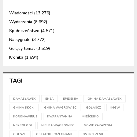
Wiadomości
(13 276)
Wydarzenia
(6 692)
Społeczeństwo
(4 571)
Na sygnale
(3 772)
Gorący temat
(3 519)
Kronika
(1 694)
TAGI
DAMASŁAWEK
ENEA
EPIDEMIA
GMINA DAMASŁAWEK
GMINA SKOKI
GMINA WĄGROWIEC
GOŁAŃCZ
IMGW
KORONAWIRUS
KWARANTANNA
MIEŚCISKO
NEKROLOGI
NIELBA WĄGROWIEC
NOWE ZAKAŻENIA
ODESZLI
OSTATNIE POŻEGNANIE
OSTRZEŻENIE