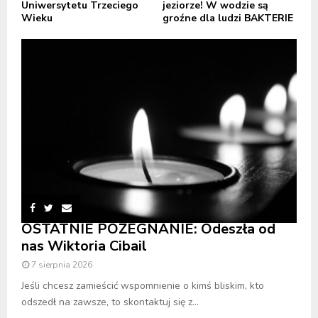
Uniwersytetu Trzeciego
jeziorze! W wodzie są
Wieku
groźne dla ludzi BAKTERIE
OSTATNIE POŻEGNANIE: Odeszła od
nas Wiktoria Cibail
7 sierpnia 2026
Jeśli chcesz zamieścić wspomnienie o kimś bliskim, kto
odszedł na zawsze, to skontaktuj się z...