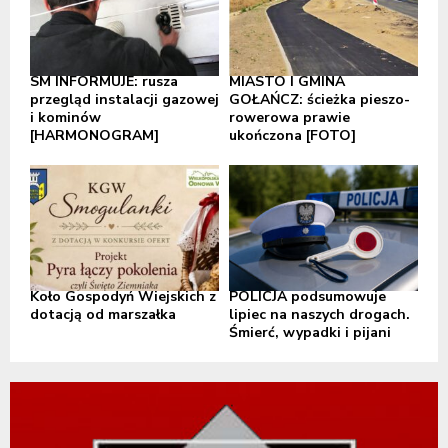
SM INFORMUJE: rusza
MIASTO I GMINA
przegląd instalacji gazowej
GOŁAŃCZ: ścieżka pieszo-
i kominów
rowerowa prawie
[HARMONOGRAM]
ukończona [FOTO]
Koło Gospodyń Wiejskich z
POLICJA podsumowuje
dotacją od marszałka
lipiec na naszych drogach.
Śmierć, wypadki i pijani