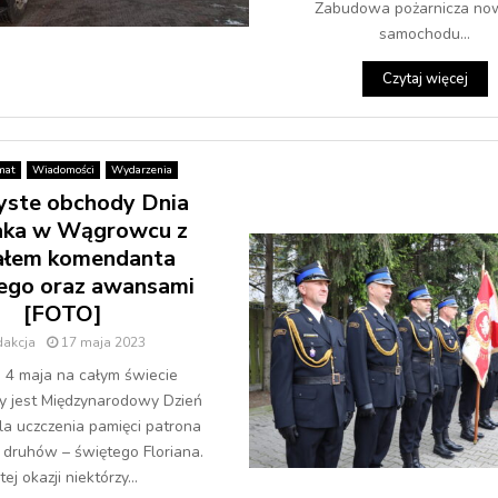
Zabudowa pożarnicza n
samochodu...
Czytaj więcej
mat
Wiadomości
Wydarzenia
yste obchody Dnia
aka w Wągrowcu z
ałem komendanta
ego oraz awansami
[FOTO]
dakcja
17 maja 2023
 4 maja na całym świecie
 jest Międzynarodowy Dzień
la uczczenia pamięci patrona
 druhów – świętego Floriana.
tej okazji niektórzy...