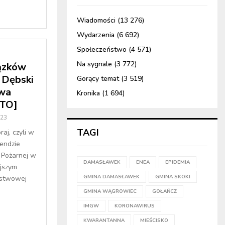
Wiadomości
(13 276)
Wydarzenia
(6 692)
Społeczeństwo
(4 571)
Na sygnale
(3 772)
ązków
z Dębski
Gorący temat
(3 519)
ewa
Kronika
(1 694)
OTO]
023
TAGI
aj, czyli w
endzie
 Pożarnej w
DAMASŁAWEK
ENEA
EPIDEMIA
jszym
GMINA DAMASŁAWEK
GMINA SKOKI
stwowej
GMINA WĄGROWIEC
GOŁAŃCZ
IMGW
KORONAWIRUS
KWARANTANNA
MIEŚCISKO