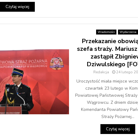
Czytaj więcej
Wiadomości
Wydarzenia
Przekazanie obowi
szefa straży. Marius
zastąpił Zbigni
Dziwulskiego [F
Redakcja
24 lutego 2
Uroczystość miała miejsce wczor
czwartek 23 lutego w Kom
Powiatowej Państwowej Straży
Wągrowcu. Z dniem dzisie
Komendanta Powiatowy Pań
Straży Pożarnej...
Czytaj więcej