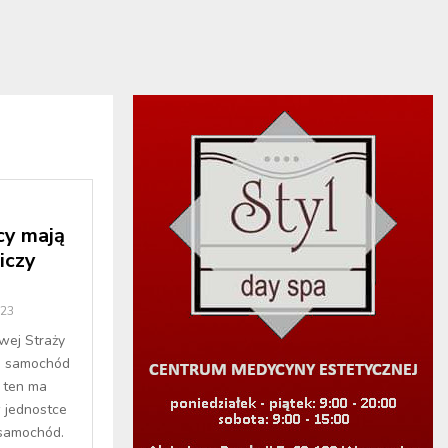
cy mają
iczy
023
ej Straży
ni samochód
d ten ma
 jednostce
 samochód.