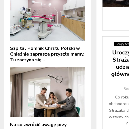
Gorący te
Szpital Pomnik Chrztu Polski w
Urocz
Gnieźnie zaprasza przyszłe mamy.
Straż
Tu zaczyna się...
udzi
główn
Re
Co roku
obchodzony
Strażaka d
wszystkich
Z 
Na co zwrócić uwagę przy