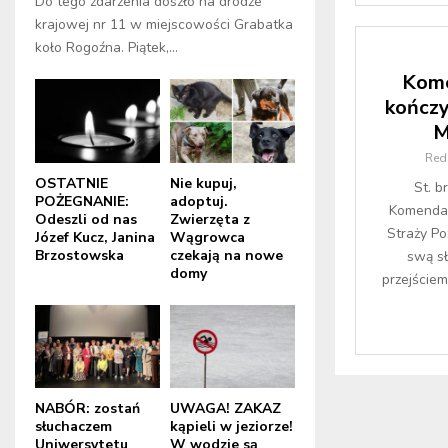
Do tego zdarzenia doszło na drodze
krajowej nr 11 w miejscowości Grabatka
koło Rogoźna. Piątek,...
Kome
kończy
M
Red
OSTATNIE
Nie kupuj,
St. b
POŻEGNANIE:
adoptuj.
Komenda
Odeszli od nas
Zwierzęta z
Straży P
Józef Kucz, Janina
Wągrowca
Brzostowska
czekają na nowe
swą s
domy
przejściem
NABÓR: zostań
UWAGA! ZAKAZ
słuchaczem
kąpieli w jeziorze!
Uniwersytetu
W wodzie są