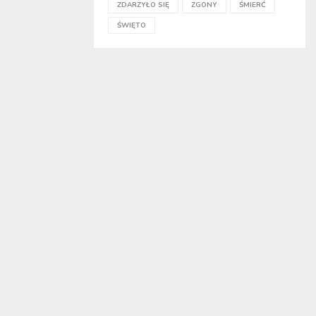
ZDARZYŁO SIĘ
ZGONY
ŚMIERĆ
ŚWIĘTO