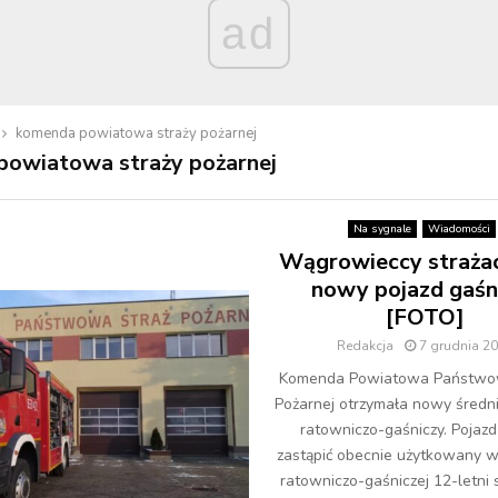
ad
komenda powiatowa straży pożarnej
powiatowa straży pożarnej
Na sygnale
Wiadomości
Wągrowieccy straża
nowy pojazd gaśn
[FOTO]
Redakcja
7 grudnia 2
Komenda Powiatowa Państwow
Pożarnej otrzymała nowy śred
ratowniczo-gaśniczy. Pojaz
zastąpić obecnie użytkowany w
ratowniczo-gaśniczej 12-letni