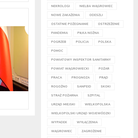
NEKROLOGI
NIELBA WĄGROWIEC
NOWE ZAKAŻENIA
ODESZLI
OSTATNIE POŻEGNANIE
OSTRZEŻENIE
PANDEMIA
PIŁKA NOŻNA
POGRZEB
POLICJA
POLSKA
POMOC
POWIATOWY INSPEKTOR SANITARNY
POWIAT WĄGROWIECKI
POŻAR
PRACA
PROGNOZA
PRĄD
ROGOŹNO
SANPEID
SKOKI
STRAŻ POŻARNA
SZPITAL
URZĄD MIEJSKI
WIELKOPOLSKA
WIELKOPOLSKI URZĄD WOJEWÓDZKI
WYPADEK
WYŁĄCZENIA
WĄGROWIEC
ZAGROŻENIE