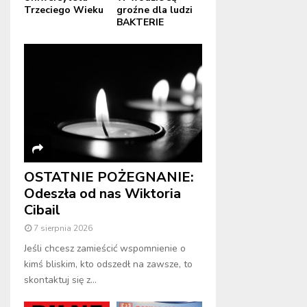
Trzeciego Wieku
groźne dla ludzi
BAKTERIE
OSTATNIE POŻEGNANIE:
Odeszła od nas Wiktoria
Cibail
7 sierpnia 2026
Jeśli chcesz zamieścić wspomnienie o
kimś bliskim, kto odszedł na zawsze, to
skontaktuj się z...