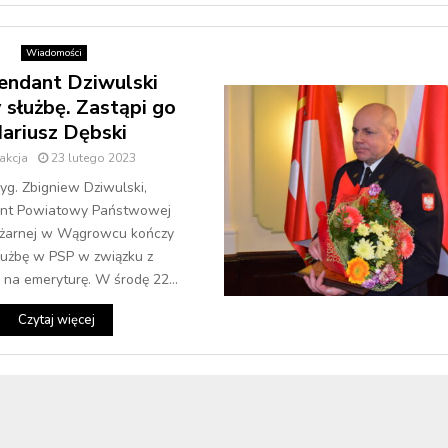
Wiadomości
ndant Dziwulski
 służbę. Zastąpi go
ariusz Dębski
akcja
23 lutego 2023
ryg. Zbigniew Dziwulski,
nt Powiatowy Państwowej
ożarnej w Wągrowcu kończy
łużbę w PSP w związku z
 na emeryturę. W środę 22...
Czytaj więcej