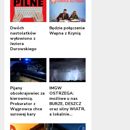
Dwóch
Będzie połączenie
nastolatków
Wapna z Kcynią
wyłowiono z
Jeziora
Durowskiego
Pijany
IMGW
obcokrajowiec za
OSTRZEGA:
kierownicą.
możliwe u nas
Prokurator z
BURZE, DESZCZ
Wągrowca chce
oraz silny WIATR,
surowej kary
a lokalnie...